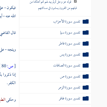
قوله عز وجل أولم يهد لهم كم أهلكنا من
فيكون - عل
قبلهم من القرون يمشون في مساكنهم
الله عنه - 
تفسير سورة الأحزاب
تفسير سورة سبإ
قال
القاضي 
تفسير سورة فاطر
ويتجه - على 
تفسير سورة يس
تفسير سورة الصافات
[
ص:
80 ]
إذا ذكروا ب
تفسير سورة ص
الكفر.
تفسير سورة الزمر
تفسير سورة غافر
وحكى
الط