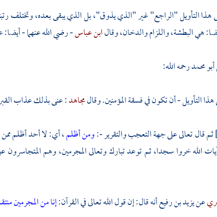
ى هذا التأويل "الراجع" غير "الذي يذوق"، بل الذي يبقى بعده، وتختلف رت
أيضا: هي البطشة، واللزام والدخان، وقال
ابن عباس
- رضي الله عنهما - أيضا: 
أبو محمد
رحمه الله:
هذا التأويل - أن تكون في فسقة المؤمنين. وقال
مجاهد
: عنى بذلك عذاب القبر
ثم قال تعالى على جهة التعجب والتقرير -:
ومن أظلم
، أي: لا أحد أظلم ممن
آيات الله خروا سجدا، ثم توعد تبارك وتعالى المجرمين، وهم المتجاسرون عل
بري
عن
يزيد بن رفيع
أنه قال: إن قول الله تعالى في القرآن:
إنا من المجرمين منت