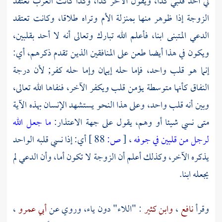
لي أحد قلبي كذا، ويقول الآخر كذا، وكذا كانت
العرب
تعتقد
الزوجة إذا ظوهر منها بمنزلة الأم وتراه طلاقا، وكانت تعتقد
الدعي المتبنى ابنا، فأعلم الله تبارك وتعالى أنه لا أحد بقلبين،
ويكون في هذا أيضا طعن على المنافقين الذين تقدم ذكرهم، أي:
إنما هو قلب واحد، فإما حله إيمان وإما حله كفر; لأن درجة
النفاق كأنها متوسطة يؤمن قلب ويكفر الآخر، فنفاها الله تعالى،
وبين أنه قلب واحد، وعلى هذا النحو يستشهد الإنسان بهذه الآية
متى نسي شيئا أو وهم، يقول على جهة الاعتذار:
ما جعل الله
لرجل من قلبين في جوفه
،
[
ص:
88 ]
أي: إذا نسي قلبه الواحد
يذكره الآخر، وكذلك أعلم أن الزوجة لا تكون أما، وأن الدعي لم
يجعله ابنا.
وقرأ
نافع
،
وابن كثير
: "اللاء" دون ياء، وروي عن
أبي عمرو
،