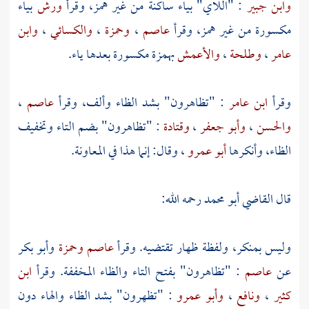
وابن جبير
: "اللاي" بياء ساكنة من غير همز، وقرأ
ورش
بياء
مكسورة من غير همز، وقرأ
عاصم
،
وحمزة
،
والكسائي
،
وابن
عامر
،
وطلحة
،
والأعمش
بهمزة مكسورة بعدها ياء.
وقرأ
ابن عامر
: "تظاهرون" بشد الظاء وألف، وقرأ
عاصم
،
والحسن
،
وأبو جعفر
،
وقتادة
: "تظاهرون" بضم التاء وتخفيف
الظاء، وأنكرها
أبو عمرو
، وقال: إنما هذا في المعاونة.
قال
القاضي أبو محمد
رحمه الله:
وليس بمنكر، ولفظة ظهار تقتضيه. وقرأ
عاصم
وحمزة
وأبو بكر
عن
عاصم
: "تظاهرون" بفتح التاء والظاء المخففة. وقرأ
ابن
كثير
،
ونافع
،
وأبو عمرو
: "تظهرون" بشد الظاء والهاء دون