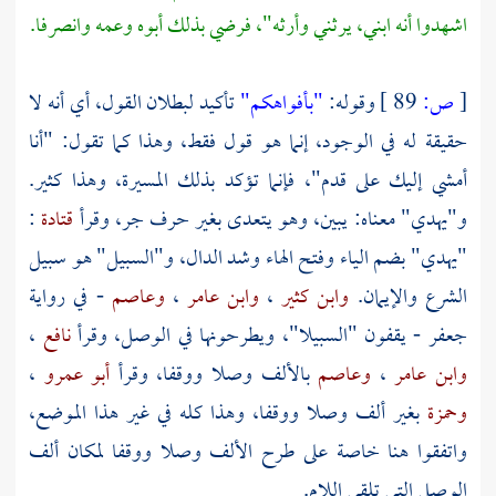
اشهدوا أنه ابني، يرثني وأرثه"، فرضي بذلك أبوه وعمه وانصرفا.
[
ص:
89 ]
وقوله:
"بأفواهكم"
تأكيد لبطلان القول، أي أنه لا
حقيقة له في الوجود، إنما هو قول فقط، وهذا كما تقول: "أنا
أمشي إليك على قدم"، فإنما تؤكد بذلك المسيرة، وهذا كثير.
و"يهدي" معناه: يبين، وهو يتعدى بغير حرف جر، وقرأ
قتادة
:
"يهدي" بضم الياء وفتح الهاء وشد الدال، و"السبيل" هو سبيل
الشرع والإيمان.
وابن كثير
،
وابن عامر
،
وعاصم
- في رواية
جعفر
- يقفون "السبيلا"، ويطرحونها في الوصل، وقرأ
نافع
،
وابن عامر
،
وعاصم
بالألف وصلا ووقفا، وقرأ
أبو عمرو
،
وحمزة
بغير ألف وصلا ووقفا، وهذا كله في غير هذا الموضع،
واتفقوا هنا خاصة على طرح الألف وصلا ووقفا لمكان ألف
الوصل التي تلقى اللام.