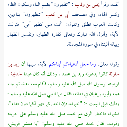
ألف، وقرأ
يحيى بن وثاب
: "تظهرون" بضم التاء وسكون الظاء
وكسر الهاء، وفي مصحف
أبي بن كعب
"تتظهرون" بتاءين،
وكانت
العرب
تطلق وتقول: "أنت مني كظهر أمي" فنزلت
الآية، وأنزل الله تبارك وتعالى كفارة الظهار، وتفسير الظهار
وبيانه أثبتناه في سورة المجادلة.
وقوله تعالى:
وما جعل أدعياءكم أبناءكم
الآية، سببها
أن
زيد بن
حارثة
كانوا يدعونه
زيد
بن
محمد
، وذلك أنه كان عبدا
لخديجة
،
فوهبته لرسول الله صلى الله عليه وسلم، فأقام معه مدة، ثم جاء
عمه وأبوه يرغبان في فدائه، فقال لهما النبي صلى الله عليه وسلم -
وذلك قبل البعث -: "خيراه، فإن اختاركما فهو لكما دون فداء"،
فخيراه فاختار الرق مع
محمد
صلى الله عليه وسلم على حريته
وقومه، فقال
محمد
صلى الله عليه وسلم: "يا معشر
قريش،