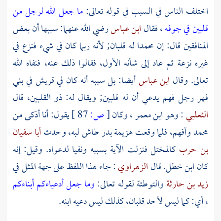
اختلف الناس في السبب في قوله تعالى:
ما جعل الله لرجل من
قلبين في جوفه
، فقال
ابن عباس
رضي الله عنهما: سببها أن بعض
المنافقين قال: إن
محمدا
له قلبان; لأنه ربما كان في شيء فنزع في
غيره نزعة ثم عاد إلى شأنه الأول، فقالوا ذلك عنه، فنفاه الله
تعالى. وقال
ابن عباس
أيضا: بل سببه أنه كان في
قريش
في
بني
فهر
رجل فهم يدعي أن له قلبين; ويقال له:
ذو القلبين،
قال
الثعلبي
: وهو
ابن معمر
، وكان
[
ص:
87 ]
يقول: أنا أذكى من
محمد
وأفهم، فلما وقعت هزيمة
بدر
طاش لبه، وحدث
أبا سفيان
بن حرب
كالمختل فنزلت الآية بسببه ونفيا لدعواه. وقيل: إنه
كان
ابن خطل.
قال
الزهراوي
: جاء هذا اللفظ على جهة المثل في
زيد بن حارثة
والتوطئة لقوله تعالى:
وما جعل أدعياءكم أبناءكم
، أي: كما ليس لأحد قلبان، كذلك ليس دعيه ابنه.