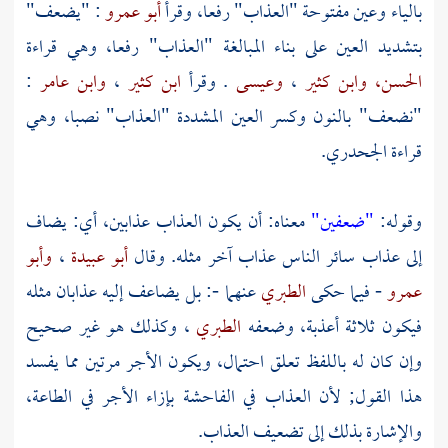
بالياء وعين مفتوحة "العذاب" رفعا، وقرأ
أبو عمرو
: "يضعف"
بتشديد العين على بناء المبالغة "العذاب" رفعا، وهي قراءة
الحسن،
وابن كثير
،
وعيسى
. وقرأ
ابن كثير
،
وابن عامر
:
"نضعف" بالنون وكسر العين المشددة "العذاب" نصبا، وهي
قراءة
الجحدري.
وقوله:
"ضعفين"
معناه: أن يكون العذاب عذابين، أي: يضاف
إلى عذاب سائر الناس عذاب آخر مثله. وقال
أبو عبيدة
،
وأبو
عمرو
- فيما حكى
الطبري
عنهما -: بل يضاعف إليه عذابان مثله
فيكون ثلاثة أعذبة، وضعفه
الطبري
، وكذلك هو غير صحيح
وإن كان له باللفظ تعلق احتمال، ويكون الأجر مرتين مما يفسد
هذا القول; لأن العذاب في الفاحشة بإزاء الأجر في الطاعة،
والإشارة بذلك إلى تضعيف العذاب.