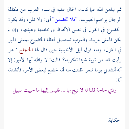
ثم نهاهن الله عما كانت الحال عليه في نساء العرب من مكالمة
الرجال برخيم الصوت.
"فلا تخضعن"
أي: ولا تلن، وقد يكون
الخضوع في القول في نفس الألفاظ ورخامتها وهيئتها، وإن لم
يكن المعنى مريبا، والعرب تستعمل لفظة الخضوع بمعنى الميل
في الغزل، ومنه قول
ليلى الأخيلية
حين قال لها
الحجاج
: هل
رأيت قط من توبة شيئا تنكرينه؟ قالت: لا والله أيها الأمير; إلا
أنه أنشدني يوما شعرا ظننت منه أنه خضع لبعض الأمر، فأنشدته
أنا:
وذي حاجة قلنا له لا تبح بها ... فليس إليها ما حييت سبيل
الحكاية.