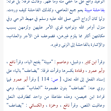
الوعيد واقع على ما خفي منه وما ظهر. وقالت فرقة: بل قوله:
بفاحشة مبينة
يعم جميع المعاصي، وكذلك الفاحشة كيف وردت.
ولما كان أزواج النبي صلى الله عليه وسلم في مهبط الوحي وفي
منزل أوامر الله ونواهيه قوي الأمر عليهن ولزمهن بسبب
مكانتهن أكثر مما يلزم غيرهن، فضوعف لهن الأجر والعذاب،
والإشارة بالفاحشة إلى الزنى وغيره.
وقرأ
ابن كثير
،
وشبل،
وعاصم
: "مبينة" بفتح الياء، وقرأ
نافع
،
وأبو عمرو
،
وقتادة
بكسرها وقرأت فرقة: "يضاعف" بالياء على
إسناد الفعل إلى الله تعالى،
[
ص:
114 ]
وقرأ
أبو عمرو
فيما
روي عنه: "نضاعف" بنون مضمومة "العذاب" نصبا، وهي
قراءة
ابن محيصن،
وهذه مفاعلة من واحد كطارقت النعل
وعاقبت اللص. وقرأ
نافع
،
وحمزة
،
والكسائي
: "يضاعف"