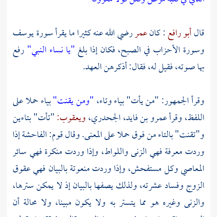
قال
أبو رافع
: كان
عمر
رضي الله عنه كثيرا ما يقرأ سورة يوسف
وسورة الأحزاب في الصبح، فكان إذا بلغ
"يا نساء النبي"
رفع
بها صوته، فقيل له، فقال: أذكرهن العهد.
وقرأ الجمهور: "من يأت" بياء وتاء،
"ومن يقنت"
بياء حملا على
اللفظ، وقرأ
عمرو بن فايد، الجحدري،
ويعقوب:
"تأت" بتاءين
و"تقنت" بالتاء من فوق حملا على المعنى. وقال قوم: الفاحشة إذا
وردت معرفة فهي الزنى واللواط، وإذا وردت منكرة فهي سائر
المعاصي وكل مستفحش، وإذا وردت منعوتة بالبيان فهي عقوق
الزوج وفساد عشرته، ولذلك يصفها بالبيان إذ لا يمكن سترها،
والزنى وغيره هو مما يتستر به ولا يكون مبينا، ولا محالة أن