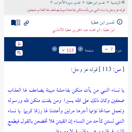
الرئيسية
تفسير ابن عطية
تفسير سورة الأحزاب
تراجم الأعلام
قوله عز وجل يا نساء النبي من يأت منكن بفاحشة مبينة يضاعف لها العذاب ضعفين
تفسير ابن عطية
ابن عطية - أبو محمد عبد الحق بن عطية الأندلسي
جزء
صفحة
7
113
[
ص:
113 ]
قوله عز وجل:
يا نساء النبي من يأت منكن بفاحشة مبينة يضاعف لها العذاب
ضعفين وكان ذلك على الله يسيرا
ومن يقنت منكن لله ورسوله
وتعمل صالحا نؤتها أجرها مرتين وأعتدنا لها رزقا كريما
يا نساء
النبي لستن كأحد من النساء إن اتقيتن فلا تخضعن بالقول فيطمع
الذي في قلبه مرض وقلن قولا معروفا