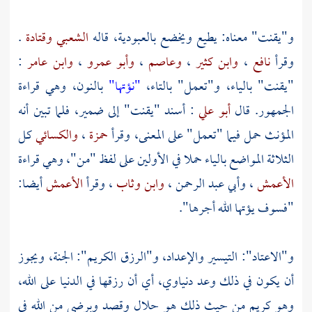
و"يقنت" معناه: يطيع ويخضع بالعبودية، قاله
الشعبي
وقتادة
.
وقرأ
نافع
،
وابن كثير
،
وعاصم
،
وأبو عمرو
،
وابن عامر
:
"يقنت" بالياء، و"تعمل" بالتاء،
"نؤتها"
بالنون، وهي قراءة
الجمهور. قال
أبو علي
: أسند "يقنت" إلى ضمير، فلما تبين أنه
المؤنث حمل فيما "تعمل" على المعنى، وقرأ
حمزة
،
والكسائي
كل
الثلاثة المواضع بالياء حملا في الأولين على لفظ "من"، وهي قراءة
الأعمش
،
وأبي عبد الرحمن
،
وابن وثاب
، وقرأ
الأعمش
أيضا:
"فسوف يؤتها الله أجرها".
و"الاعتاد": التيسير والإعداد، و"الرزق الكريم": الجنة، ويجوز
أن يكون في ذلك وعد دنياوي، أي أن رزقها في الدنيا على الله،
وهو كريم من حيث ذلك هو حلال وقصد وبرضى من الله في