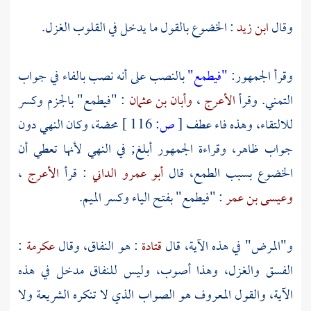
وقال
ابن زيد
: الخضوع بالقول ما يدخل في القلوب الغزل.
وقرأ الجمهور:
"فيطمع"
بالنصب على أنه نصب بالفاء في جواب
التمني. وقرأ
الأعرج
،
وأبان بن عثمان
: "فيطمع" بالجزم وكسر
للالتقاء، وهذه فاء عطف
[
ص:
116 ]
محضة، وكان النهي دون
جواب ظاهر، وقراءة الجمهور أبلغ; في النهي لأنها تعطي أن
الخضوع بسبب الطمع، قال
أبو عمرو الداني
: قرأ
الأعرج
،
وعيسى بن عمر
: "فيطمع" بفتح الياء وكسر الميم.
و"المرض" في هذه الآية، قال
قتادة
: هو النفاق، وقال
عكرمة
:
الفسق والغزل، وهذا أصوب، وليس للنفاق مدخل في هذه
الآية، والقول المعروف هو الصواب الذي لا تنكره الشريعة ولا