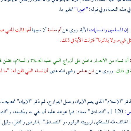
 هذه النعمة، وفي قوله:
"خبيرا"
تحذير ما.
:
إن المسلمين والمسلمات
الآية. روي عن
أم سلمة
أن سببها
أنها قالت للنبي صل
 كل شيء، ولا يذكرنا" فنزلت الآية في ذلك.
ة
أن نساء من
الأنصار
دخلن على أزواج النبي عليه الصلاة والسلام، فقلن لهن
ة في ذلك.
وروي عن
ابن عباس
رضي الله عنهما
أن نساء النبي قلن له: "ما له
بذكر "الإسلام" الذي يعم الإيمان وعمل الجوارح، ثم ذكر "الإيمان" تخصيصا و
:
120 ]
و"الصادق" معناه: فيما عوهد عليه أن يفي به ويكمله، و"الص
 الخائف لله المستكين لربوبيته الوقور، و"المتصدق": بالفرض والنفل، وق