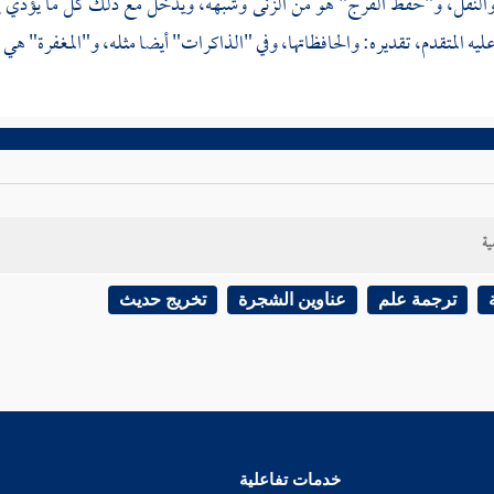
النفل، و"حفظ الفرج" هو من الزنى وشبهه، ويدخل مع ذلك كل ما يؤدي إلى 
يه المتقدم، تقديره: والحافظاتها، وفي "الذاكرات" أيضا مثله، و"المغفرة" هي
ية
ترجمة علم
عناوين الشجرة
تخريج حديث
خدمات تفاعلية