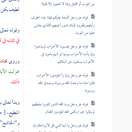
من الموت أو القتل وإذا لا تمتعون إلا قليلا
لطيف بكن في
قوله عز وجل أشحة عليكم فإذا جاء الخوف
رأيتهم ينظرون إليك تدور أعينهم كالذي يغشى
وقوله تعالى
عليه من الموت
في كتابه في
قوله عز وجل يحسبون الأحزاب لم يذهبوا
وإن يأت الأحزاب يودوا لو أنهم بادون في
وروى
قتاد
الأعراب يسئلون عن أنبائكم
فنزلت الآي
قوله عز وجل ولما رأ المؤمنون الأحزاب
ذلك.
قالوا هذا ما وعدنا الله ورسوله وصدق الله
ورسوله
وبدأ تعالى 
قوله عز وجل ورد الله الذين كفروا بغيظهم
المطيع،
[
ص
لم ينالوا خيرا وكفى الله المؤمنين القتال
و"الخاشع":
قوله عز وجل يا أيها النبي قل لأزواجك إن