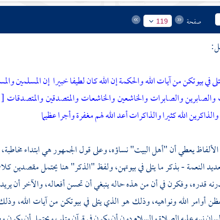
صفحة
119
ل:
لى في بيوتكن من آيات الله والحكمة إن الله كان لطيفا خبيرا
إن المسلمين والمس
والصابرين والصابرات والخاشعين والخاشعات والمتصدقين والمتصدقات
[
الذاكرين الله كثيرا والذاكرات أعد الله لهم مغفرة وأجرا عظيما
لألفاظ يعطي أن "أهل البيت" نساؤه، وعلى قول الجمهور هي ابتداء مخاطبة، أم
ديد النعمة - بذكر ما يتلى في بيوتهن، ولفظ "الذكر" هنا يحتمل مقصدين كلا
رنه قدره، وفكرن في أن من هذه حاله ينبغي أن تحسن أفعاله، والآخر أن يريد
ن أوامر الله ونواهيه، وذلك هو الذي يتلى في بيوتكن من آيات الله، وذلك
لسان نبيه عليه الصلاة والسلام دون أن يكون في قرآن متلو، ويحتمل أن يكون و