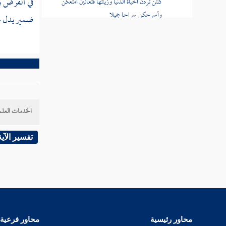
في الفرض و
كنتن تردن الحياة الدنيا وزينتها فتعالين أمتعكن
وأسرحكن سراحا جميلا
ضمير يدل عل
قوله عز وجل يا نساء النبي من يأت منكن
بفاحشة مبينة يضاعف لها العذاب ضعفين
قوله عز وجل وقرن في بيوتكن ولا تبرجن
تبرج الجاهلية الأولى وأقمن الصلاة وآتين الزكاة
قوله عز وجل واذكرن ما يتلى في بيوتكن من
الخدمات العلم
آيات الله والحكمة
تفسير الآية
قوله عز وجل وما كان لمؤمن ولا مؤمنة إذا
قضى الله ورسوله أمرا أن يكون لهم الخيرة من
أمرهم
قوله عز وجل ما كان على النبي من حرج فيما
فرض الله له سنة الله في الذين خلوا من قبل
محاور رئيسية
محاور فرعية