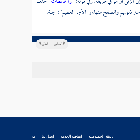
الزنى أو هو في طريقه. وفي قوله:
"والحافظات"
حذف
 ستر ذنوبهم والصفح عنها، و"الأجر العظيم": الجنة.
السابق
التالي
وثيقة الخصوصية
اتفاقية الخدمة
اتصل بنا
من