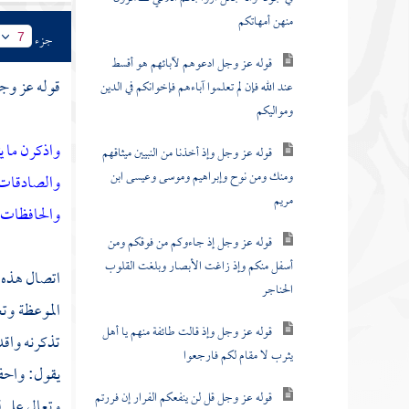
منهن أمهاتكم
جزء
7
قوله عز وجل ادعوهم لآبائهم هو أقسط
قوله عز وج
عند الله فإن لم تعلموا آباءهم فإخوانكم في الدين
ومواليكم
واذكرن ما يت
قوله عز وجل وإذ أخذنا من النبيين ميثاقهم
ومنك ومن نوح وإبراهيم وموسى وعيسى ابن
والصادقات 
مريم
والحافظات و
قوله عز وجل إذ جاءوكم من فوقكم ومن
أسفل منكم وإذ زاغت الأبصار وبلغت القلوب
اتصال هذه ا
الحناجر
الموعظة وتع
قوله عز وجل وإذ قالت طائفة منهم يا أهل
تذكرنه واقد
يثرب لا مقام لكم فارجعوا
يقول: واحفظ
قوله عز وجل قل لن ينفعكم الفرار إن فررتم
وتعالى على 