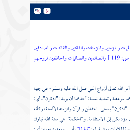
لمات والمؤمنين والمؤمنات والقانتين والقانتات والصادقين
ص:
119 ]
والصائمين والصائمات والحافظين فروجهم
ر الله تعالى أزواج النبي صلى الله عليه وسلم - على جهة
هما موعظة وتعديد نعمة: أحدهما أن يريد: "اذكرن"، أي:
: "اذكرن" بمعنى: احفظن واقرأن والزمنه الألسنة، وكأنه
 مؤد بكن إلى الاستقامة. و"الحكمة" هي سنة الله تبارك
صفا للآيات، وفي قوله:
"لطيفا"
تأنيس وتعديد نعمه: أي: