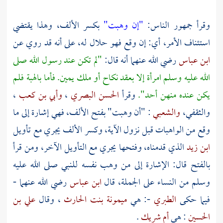
وقرأ جمهور الناس:
"إن وهبت"
بكسر الألف، وهذا يقتضي
استئناف الأمر، أي: إن وقع فهو حلال له، على أنه قد روي عن
ابن عباس
رضي الله عنهما أنه قال:
"لم تكن عند رسول الله صلى
الله عليه وسلم امرأة إلا بعقد نكاح أو ملك يمين. فأما بالهبة فلم
يكن عنده منهن أحد".
وقرأ
الحسن البصري
،
وأبي بن كعب
،
والثقفي،
والشعبي
: "أن وهبت" بفتح الألف، فهي إشارة إلى ما
وقع من الواهبات قبل نزول الآية، وكسر الألف يجري مع تأويل
ابن زيد
الذي قدمناه، وفتحها يجري مع التأويل الآخر، ومن قرأ
بالفتح قال: الإشارة إلى من
وهب
نفسه للنبي صلى الله عليه
وسلم من النساء على الجملة، قال
ابن عباس
رضي الله عنهما -
فيما حكى
الطبري
-: هي
ميمونة بنت الحارث
، وقال
علي بن
الحسين
: هي
أم شريك
.