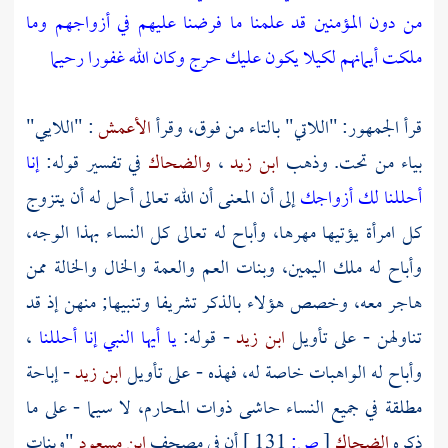
من دون المؤمنين قد علمنا ما فرضنا عليهم في أزواجهم وما
ملكت أيمانهم لكيلا يكون عليك حرج وكان الله غفورا رحيما
قرأ الجمهور: "اللاتي" بالتاء من فوق، وقرأ
الأعمش
: "اللايي"
بياء من تحت. وذهب
ابن زيد
،
والضحاك
في تفسير قوله:
إنا
أحللنا لك أزواجك
إلى أن المعنى أن الله تعالى أحل له أن يتزوج
كل امرأة يؤتيها مهرها، وأباح له تعالى كل النساء بهذا الوجه،
وأباح له ملك اليمين، وبنات العم والعمة والخال والخالة ممن
هاجر معه، وخصص هؤلاء بالذكر تشريفا وتنبيها; منهن إذ قد
تناولهن - على تأويل
ابن زيد
- قوله:
يا أيها النبي إنا أحللنا
،
وأباح له الواهبات خاصة له، فهذه - على تأويل
ابن زيد
- إباحة
مطلقة في جميع النساء حاشى ذوات المحارم، لا سيما - على ما
ذكره
الضحاك
[
ص:
131 ]
أن في مصحف
ابن مسعود
"وبنات