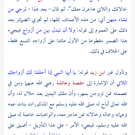
خالاتك واللاتي هاجرن معك". ثم قال - بعد هذا -
ترجي من
تشاء منهن
أي: من هذه الأصناف كلها، ثم تجري الضمائر بعد
ذلك على العموم إلى قوله:
ولا أن تبدل بهن من أزواج
فيجيء
هذا الضمير مقطوعا من الأول عائدا على أزواجه التسع فقط،
على الخلاف في ذلك.
وتأول غير
ابن زيد
قوله:
يا أيها النبي إنا أحللنا لك أزواجك
اللاتي
أن الإشارة إلى
حفصة
وعائشة
رضي الله عنهما ومن في
عصمته ممن تزوجن بمهر، وأن ملك اليمين بعد حلال له، وأن
الله تعالى أباح له صلى الله عليه وسلم مع المذكورات بنات عمه
وعماته وخاله وخالاته ممن هاجر معه، والواهبات خاصة له صلى
الله عليه وسلم، فيجيء الأمر - على هذا التأويل - أضيق على