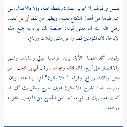
فليس في قولهم إلا تجويز العبارة وبلفظة الهبة، وإلا فالأفعال التي
اشترطوها هي أفعال النكاح بعينه، ويظهر من لفظ
أبي بن كعب
رضي الله عنه أن معنى قوله:
خالصة لك
يراد به جميع هذه
الإباحة، لأن المؤمنين قصروا على مثنى وثلاث ورباع.
وقوله: "قد علمنا" الآية، يريد: فرضنا الولي والشاهد والمهر
والاقتصار على أربع، قاله
قتادة
ومجاهد
، وقال
أبي بن كعب
: هو
مثنى وثلاث ورباع. وقوله: "لئلا يكون" أي: بينا هذا البيان،
وشرحنا هذا الشرح لئلا يكون عليك حرج ويظن بك أنك قد
أثمت عند ربك في شيء، ثم آنس الجميع من المؤمنين بغفرانه
ورحمته.