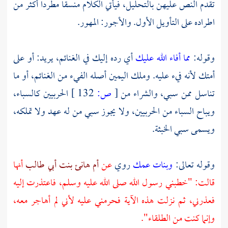
تقدم النص عليهن بالتحليل، فيأتي الكلام منسقا مطردا أكثر من
اطراده على التأويل الأول. والأجور: المهور.
وقوله:
مما أفاء الله عليك
أي رده إليك في الغنائم، يريد: أو على
أمتك لأنه فيء عليه. وملك اليمين أصله الفيء من الغنائم، أو ما
تناسل ممن سبي، والشراء من
[
ص:
132 ]
الحربيين كالسباء،
ويباح السباء من الحربيين، ولا يجوز سبي من له عهد ولا تملكه،
ويسمى سبي الخبثة.
وقوله تعالى:
وبنات عمك
روي
عن
أم هانئ بنت أبي طالب
أنها
قالت: "خطبني رسول الله صلى الله عليه وسلم، فاعتذرت إليه
فعذرني، ثم نزلت هذه الآية فحرمني عليه لأني لم أهاجر معه،
وإنما كنت من الطلقاء".