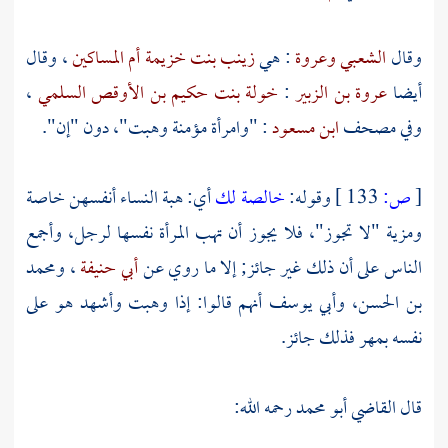
وقال
الشعبي
وعروة
: هي
زينب بنت خزيمة أم المساكين
، وقال
أيضا
عروة بن الزبير
:
خولة بنت حكيم بن الأوقص السلمي
،
وفي مصحف
ابن مسعود
: "وامرأة مؤمنة وهبت"، دون "إن".
[
ص:
133 ]
وقوله:
خالصة لك
أي: هبة النساء أنفسهن خاصة
ومزية "لا تجوز"، فلا يجوز أن تهب المرأة نفسها لرجل، وأجمع
الناس على أن ذلك غير جائز; إلا ما روي عن
أبي حنيفة
،
ومحمد
بن الحسن،
وأبي يوسف
أنهم قالوا: إذا وهبت وأشهد هو على
نفسه بمهر فذلك جائز.
قال
القاضي أبو محمد
رحمه الله: