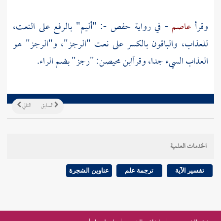
وقرأ
عاصم
- في رواية
حفص
-: "أليم" بالرفع على النعت،
للعذاب، والباقون بالكسر على نعت "الرجز"، و"الرجز" هو
العذاب السيء جدا، وقرأ
ابن محيصن:
"رجز" بضم الراء.
السابق
التالي
الخدمات العلمية
تفسير الآية
ترجمة علم
عناوين الشجرة