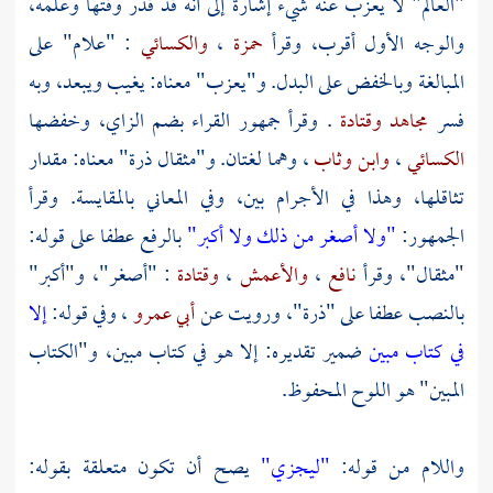
"العالم" لا يعزب عنه شيء إشارة إلى أنه قد قدر وقتها وعلمه،
والوجه الأول أقرب، وقرأ
حمزة
،
والكسائي
: "علام" على
المبالغة وبالخفض على البدل. و"يعزب" معناه: يغيب ويبعد، وبه
فسر
مجاهد
وقتادة
. وقرأ جمهور القراء بضم الزاي، وخفضها
الكسائي
،
وابن وثاب
، وهما لغتان. و"مثقال ذرة" معناه: مقدار
تثاقلها، وهذا في الأجرام بين، وفي المعاني بالمقايسة. وقرأ
الجمهور:
"ولا أصغر من ذلك ولا أكبر"
بالرفع عطفا على قوله:
"مثقال"، وقرأ
نافع
،
والأعمش
،
وقتادة
: "أصغر"، و"أكبر"
بالنصب عطفا على "ذرة"، ورويت عن
أبي عمرو
، وفي قوله:
إلا
في كتاب مبين
ضمير تقديره: إلا هو في كتاب مبين، و"الكتاب
المبين" هو اللوح المحفوظ.
واللام من قوله:
"ليجزي"
يصح أن تكون متعلقة بقوله: