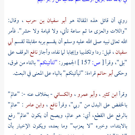
روي أن قائل هذه المقالة هو
أبو سفيان بن حرب
، وقال:
"واللات والعزى ما ثم ساعة تأتي، ولا قيامة ولا حشر". فأمر
الله تعالى نبيه صلى الله عليه وسلم أن يقسم بربه مقابلة لقسم
أبي
سفيان
، قيل: ردا وتكذيبا وإيجابا لما نفاه، وأجاز
نافع
الوقف على
"بلى"، وقرأ
[
ص:
157 ]
الجمهور:
"لتأتينكم"
بالتاء من فوق،
وحكى
أبو حاتم
قراءة: "ليأتينكم" بالياء على المعنى في البعث.
وقرأ
ابن كثير
،
وأبو عمرو
،
والكسائي
- بخلاف عنه -: "عالم"
بالخفض على البدل من "ربي"، وقرأ
نافع
،
وابن عامر
: "عالم"
بالرفع على القطع، أي: هو عالم، ويصح أن يكون "عالم" رفع
بالابتداء، وخبره "لا يعزب" وما بعده، ويكون الإخبار بأن