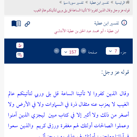
الرئيسية
تفسير ابن عطية
تفسير سورة سبإ
تراجم الأعلام
قوله عز وجل وقال الذين كفروا لا تأتينا الساعة قل بلى وربي لتأتينكم عالم الغيب
تفسير ابن عطية
ابن عطية - أبو محمد عبد الحق بن عطية الأندلسي
جزء
صفحة
7
157
قوله عز وجل:
وقال الذين كفروا لا تأتينا الساعة قل بلى وربي لتأتينكم عالم
الغيب لا يعزب عنه مثقال ذرة في السماوات ولا في الأرض ولا
أصغر من ذلك ولا أكبر إلا في كتاب مبين
ليجزي الذين آمنوا
وعملوا الصالحات أولئك لهم مغفرة ورزق كريم
والذين سعوا
في آياتنا معاجزين أولئك لهم عذاب من رجز أليم