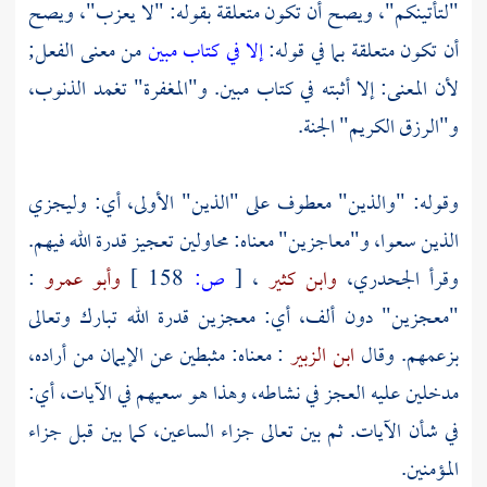
"لتأتينكم"، ويصح أن تكون متعلقة بقوله: "لا يعزب"، ويصح
أن تكون متعلقة بما في قوله:
إلا في كتاب مبين
من معنى الفعل;
لأن المعنى: إلا أثبته في كتاب مبين. و"المغفرة" تغمد الذنوب،
و"الرزق الكريم" الجنة.
وقوله: "والذين" معطوف على "الذين" الأولى، أي: وليجزي
الذين سعوا، و"معاجزين" معناه: محاولين تعجيز قدرة الله فيهم.
وقرأ
الجحدري،
وابن كثير
،
[
ص:
158 ]
وأبو عمرو
:
"معجزين" دون ألف، أي: معجزين قدرة الله تبارك وتعالى
بزعمهم. وقال
ابن الزبير
: معناه: مثبطين عن الإيمان من أراده،
مدخلين عليه العجز في نشاطه، وهذا هو سعيهم في الآيات، أي:
في شأن الآيات. ثم بين تعالى جزاء الساعين، كما بين قبل جزاء
المؤمنين.