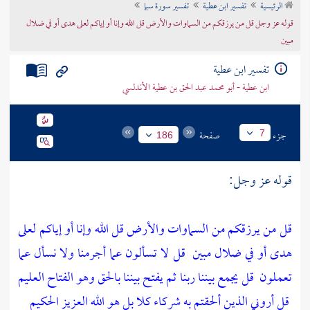
الرئيسية
تفسير ابن عطية
تفسير سورة سبإ
تراجم الأعلام
قوله عز وجل قل من يرزقكم من السماوات والأرض قل الله وإنا أو إياكم لعلى هدى أو في ضلال
مبين
تفسير ابن عطية
ابن عطية - أبو محمد عبد الحق بن عطية الأندلسي
جزء
صفحة
7
186
قوله عز وجل:
قل من يرزقكم من السماوات والأرض قل الله وإنا أو إياكم لعلى
هدى أو في ضلال مبين
قل لا تسألون عما أجرمنا ولا نسأل عما
تعملون
قل يجمع بيننا ربنا ثم يفتح بيننا بالحق وهو الفتاح العليم
قل أروني الذين ألحقتم به شركاء كلا بل هو الله العزيز الحكيم