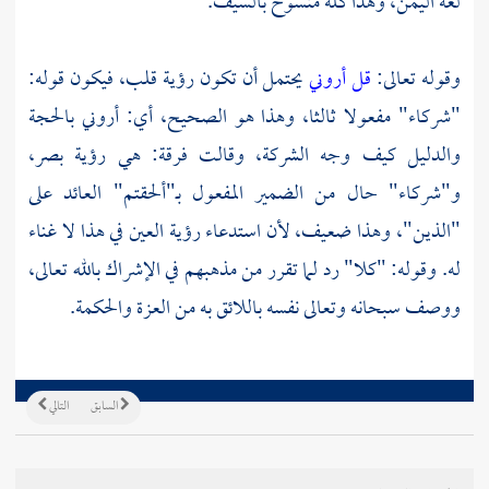
لغة
اليمن،
وهذا كله منسوخ بالسيف.
وقوله تعالى:
قل أروني
يحتمل أن تكون رؤية قلب، فيكون قوله:
"شركاء" مفعولا ثالثا، وهذا هو الصحيح، أي: أروني بالحجة
والدليل كيف وجه الشركة، وقالت فرقة: هي رؤية بصر،
و"شركاء" حال من الضمير المفعول بـ"ألحقتم" العائد على
"الذين"، وهذا ضعيف، لأن استدعاء رؤية العين في هذا لا غناء
له. وقوله: "كلا" رد لما تقرر من مذهبهم في الإشراك بالله تعالى،
ووصف سبحانه وتعالى نفسه باللائق به من العزة والحكمة.
السابق
التالي