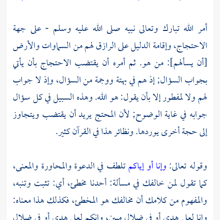
أمر الله تبارك وتعالى نبيه صلى الله عليه وسلم - على جهة
الاحتجاج، وإقامة الدليل على الرازق لهم من السماوات والأرض
[أن يسألهم]: من هو. ثم أمره أن يقتضب الاحتجاج بأن يأتي
بجواب السؤال; إذ هم في بهتة ووجمة من السؤال، وإذ لا جواب
لهم ولا لمفطور إلا بأن يقول: هو الله. وهذه السبيل في كل سؤال
جوابه في غاية الوضوح; لأن المحتج يريد أن يقتضب ويتجاوز
إلى حجة أخرى يوردها. ونظائر هذا في القرآن كثير.
وقوله تعالى:
وإنا أو إياكم
تلطف في الدعوة والمحاورة والمعنى،
كما تقول لمن خالفك في مسألة: أحدنا مخطئ، أي: تثبت وتنبه،
والمفهوم من كلامك أن مخالفك هو المخطئ، فكذلك هذا معناه:
وإنا لعلى هدى أو في ضلال مبين، وإنكم لعلى هدى أو في ضلال