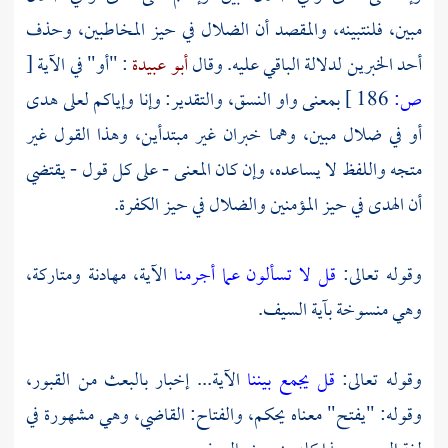
مبين، فلنتبينه، والمقصد أن الضلال في حيز المخاطبين، وحذف
أحد الخبرين لدلالة الباقي عليه. وقال
أبو عبيدة
: "أو" في الآية
[
ص:
186 ]
بمعنى واو النسق، والتقدير: وإنا وإياكم لعلى هدى
أو في ضلال مبين، وهما خبران غير مبتدأين، وهذا القول غير
متجه واللفظ لا يساعده، وإن كان المعنى - على كل قول - يقتضي
أن الهدى في حيز المؤمنين والضلال في حيز الكفرة.
وقوله تعالى:
قل لا تسألون عما أجرمنا
الآية، مهادنة ومتاركة،
وهي منسوخة بآية السيف.
وقوله تعالى:
قل يجمع بيننا
الآية... إخبار بالبعث من القبور،
وقوله: "يفتح" معناه يحكم، والفتاح: القاضي، وهي مشهورة في