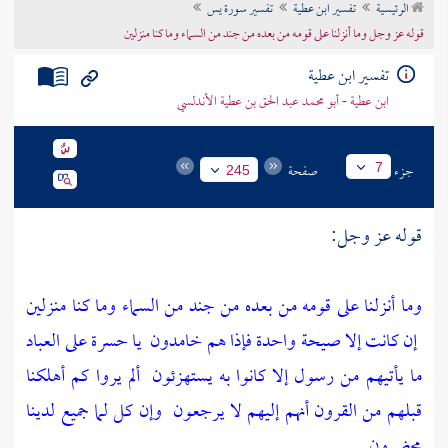
الرئيسية
تفسير ابن عطية
تفسير سورة يس
تراجم الأعلام
قوله عز وجل وما أنزلنا على قومه من بعده من جند من السماء وما كنا منزلين
تفسير ابن عطية
ابن عطية - أبو محمد عبد الحق بن عطية الأندلسي
جزء
صفحة
7
245
قوله عز وجل:
وما أنزلنا على قومه من بعده من جند من السماء وما كنا منزلين
إن كانت إلا صيحة واحدة فإذا هم خامدون
يا حسرة على العباد
ما يأتيهم من رسول إلا كانوا به يستهزئون
ألم يروا كم أهلكنا
قبلهم من القرون أنهم إليهم لا يرجعون
وإن كل لما جميع لدينا
محضرون