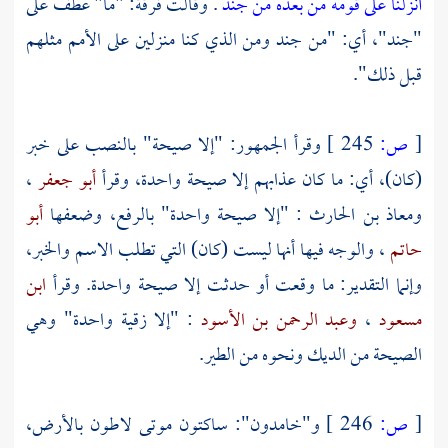
أنزلنا على قومه من بعده من جند
. وقالت فرقة: "ما" عطف على
"جند"، أي: "من جند ومن الذي كنا منزلين على الأمم مثلهم
قبل ذلك".
[
ص:
245 ]
وقرأ الجمهور: "إلا صيحة" بالنصب على خبر
(كان)، أي: ما كان عذابهم إلا صيحة واحدة، وقرأ
أبو جعفر
،
ومعاذ بن الحارث
: "إلا صيحة واحدة" بالرفع، وضعفها
أبو
حاتم
، والوجه فيها أنها ليست (كان) التي تطلب الاسم والخبر،
وإنما التقدير: ما وقعت أو حدثت إلا صيحة واحدة. وقرأ
ابن
مسعود
،
وعبد الرحمن بن الأسود
: "إلا زقية واحدة" وهي
الصيحة من الديك ونحوه من الطير.
[
ص:
246 ]
و"خامدون": ساكتون موتى لاطون بالأرض،