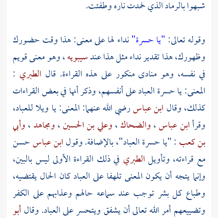
شبهوا بالرماد الذي خمدت ناره وطفئت.
وقوله تعالى:
"يا حسرة"
نداء لها على معنى: هذا وقت حضورك
وظهورك، هذا تقدير نداء مثل هذا عند
سيبويه
، وهو معنى قويم
في نفسه، وهو منادى منكور على هذه القراءة. قال
الطبري
:
المعنى: يا حسرة العباد على أنفسهم، وذكر أنها في بعض القراءات
كذلك، وقال
ابن عباس
رضي الله عنهما: المعنى: يا ويلا للعباد،
وقرأ
ابن عباس
،
والضحاك
،
وعلي بن الحسين
،
ومجاهد
،
وأبي
بن كعب
: "يا حسرة العباد"، بالإضافة. وقول
ابن عباس
حسن
مع قراءته، وتأويل
الطبري
في ذلك القراءة الأولى ليس بالبين،
وإنما يتجه أن يكون المعنى تلهفا على العباد كان الحال يقتضيه،
وطباع كل بشر توجب عند سماعه حالهم وعذابهم على الكفر
وتضييعهم أمر الله تعالى أن يشفق ويتحسر على العباد. وقال
أبو