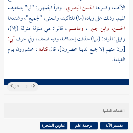
الألف، وكسرها
الحسن البصري
. وقرأ الجمهور: "لما" بتخفيف
الميم، وذلك على زيادة (ما) للتأكيد، والمعنى، "لجميع"، وشددها
الحسن،
وابن جبير
،
وعاصم
، قالوا: هي منزلة منزلة (إلا)،
وقيل: المراد: (لمما) حذفت إحداهما، وفيه ضعف، وفي حرف
أبي:
[وإن منهم إلا جميع لدينا محضرون]، قال
قتادة
: محشورون يوم
القيامة.
السابق
التالي
الخدمات العلمية
تفسير الآية
ترجمة علم
عناوين الشجرة