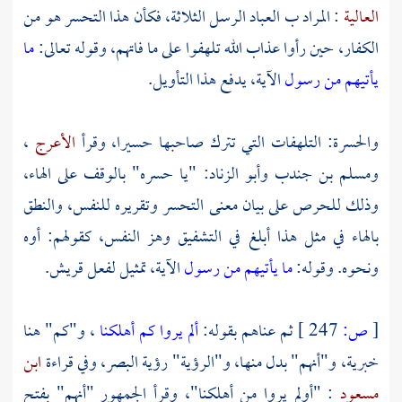
العالية
: المراد ب العباد الرسل الثلاثة، فكأن هذا التحسر هو من
الكفار، حين رأوا عذاب الله تلهفوا على ما فاتهم، وقوله تعالى:
ما
يأتيهم من رسول
الآية، يدفع هذا التأويل.
والحسرة: التلهفات التي تترك صاحبها حسيرا، وقرأ
الأعرج
،
ومسلم بن جندب
وأبو الزناد:
"يا حسره" بالوقف على الهاء،
وذلك للحرص على بيان معنى التحسر وتقريره للنفس، والنطق
بالهاء في مثل هذا أبلغ في التشفيق وهز النفس، كقولهم: أوه
ونحوه. وقوله:
ما يأتيهم من رسول
الآية، تمثيل لفعل قريش.
[
ص:
247 ]
ثم عناهم بقوله:
ألم يروا كم أهلكنا
، و"كم" هنا
خبرية، و"أنهم" بدل منها، و"الرؤية" رؤية البصر، وفي قراءة
ابن
مسعود
: "أولم يروا من أهلكنا"، وقرأ الجمهور "أنهم" بفتح