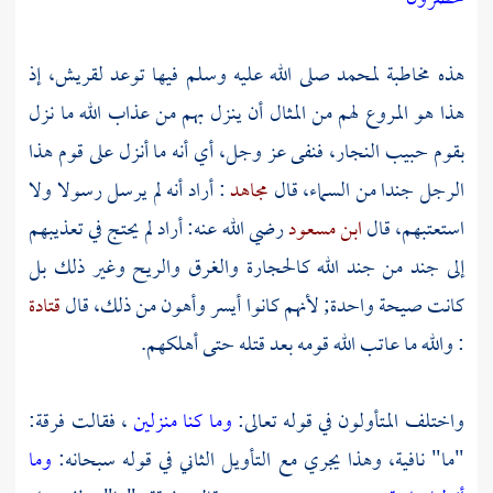
هذه مخاطبة
لمحمد
صلى الله عليه وسلم فيها توعد لقريش، إذ
هذا هو المروع لهم من المثال أن ينزل بهم من عذاب الله ما نزل
بقوم حبيب النجار، فنفى عز وجل، أي أنه ما أنزل على قوم هذا
الرجل جندا من السماء، قال
مجاهد
: أراد أنه لم يرسل رسولا ولا
استعتبهم، قال
ابن مسعود
رضي الله عنه: أراد لم يحتج في تعذيبهم
إلى جند من جند الله كالحجارة والغرق والريح وغير ذلك بل
كانت صيحة واحدة; لأنهم كانوا أيسر وأهون من ذلك، قال
قتادة
: والله ما عاتب الله قومه بعد قتله حتى أهلكهم.
واختلف المتأولون في قوله تعالى:
وما كنا منزلين
، فقالت فرقة:
"ما" نافية، وهذا يجري مع التأويل الثاني في قوله سبحانه:
وما