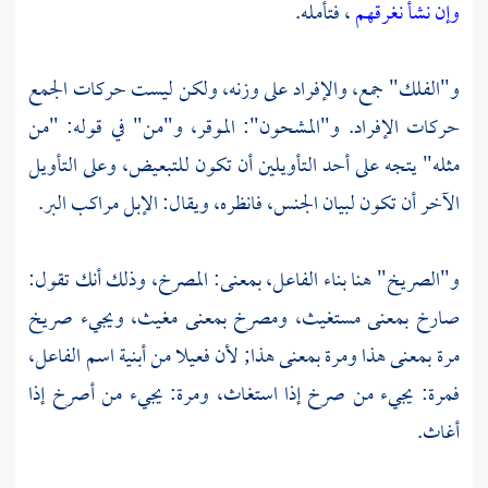
وإن نشأ نغرقهم
، فتأمله.
و"الفلك" جمع، والإفراد على وزنه، ولكن ليست حركات الجمع
حركات الإفراد. و"المشحون": الموقر، و"من" في قوله: "من
مثله" يتجه على أحد التأويلين أن تكون للتبعيض، وعلى التأويل
الآخر أن تكون لبيان الجنس، فانظره، ويقال: الإبل مراكب البر.
و"الصريخ" هنا بناء الفاعل، بمعنى: المصرخ، وذلك أنك تقول:
صارخ بمعنى مستغيث، ومصرخ بمعنى مغيث، ويجيء صريخ
مرة بمعنى هذا ومرة بمعنى هذا; لأن فعيلا من أبنية اسم الفاعل،
فمرة: يجيء من صرخ إذا استغاث، ومرة: يجيء من أصرخ إذا
أغاث.