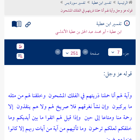
الرئيسية
تفسير ابن عطية
تفسير سورة يس
تراجم الأعلام
قوله عز وجل وآية لهم أنا حملنا ذريتهم في الفلك المشحون
تفسير ابن عطية
ابن عطية - أبو محمد عبد الحق بن عطية الأندلسي
جزء
صفحة
7
251
قوله عز وجل:
وآية لهم أنا حملنا ذريتهم في الفلك المشحون
وخلقنا لهم من مثله
ما يركبون
وإن نشأ نغرقهم فلا صريخ لهم ولا هم ينقذون
إلا
رحمة منا ومتاعا إلى حين
وإذا قيل لهم اتقوا ما بين أيديكم وما
خلفكم لعلكم ترحمون
وما تأتيهم من آية من آيات ربهم إلا كانوا
عنها معرضين