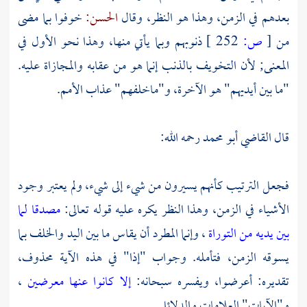
بعدهم في الزمن، وهذا هو النظر، وقال
الحسن:
خوفوا بما مضى
من
[
ص:
252 ]
ذنوبهم وبما يأتي منها، وهذا نحو الأول في
المعنى; لأن التخويف بالذنب إنما هو من عقابه والمجازاة عليه.
"ما بين أيديهم" هو الآخرة، و"ماخلفهم" عذاب الأمم.
قال
القاضي أبو محمد
رحمه الله:
فجعل الترتيب كأنهم يسيرون من شيء إلى شيء، ولم يعتبر وجود
الأشياء في الزمن، وهذا النظر يكره عليه قوله تعالى:
مصدقا لما
بين يديه من التوراة
، وإنما المطرد أن يقاس ما بين اليد والخلف بما
يسوقه الزمن، فتأمله. وجواب "إذا" في هذه الآية محذوف،
تقديره: أعرضوا، ويفسره سبحانه:
إلا كانوا عنها معرضين
،
و"الآيات" العلامات والدلائل.