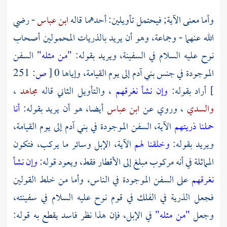
وأما معنى الآية; فيحتمل تأويلين: أحدهما قاله
ابن عباس
- رضي
الله عنهما - وجماعة، وهو أن يريد بالذريات المحمولين أصحاب
نوح
عليه السلام في السفينة، ويريد بقوله:
"من مثله"
السفن
الموجودة في جنس بني
آدم
إلى يوم القيامة، وإياها 0
[
ص:
251
]
أراد بقوله:
وإن نشأ نغرقهم
، والتأويل الثاني قاله
مجاهد
،
والسدي
، وروي عن
ابن عباس
أيضا، هو أن يريد بقوله:
أنا
حملنا ذريتهم
الآية، السفن الموجودة في بني
آدم
إلى يوم القيامة،
ويريد بقوله:
وخلقنا لهم
الآية، الإبل وسائر ما يركب، فتكون
المماثلة في أنه مركوب مبلغ إلى الأقطار فقط، ويعود قوله:
وإن نشأ
نغرقهم
على السفن الموجودة في الناس، وأما من خلط القولين
فجعل الذرية في الفلك في قوم
نوح
عليه السلام في سفينته،
وجعل
"من مثله"
في الإبل، فإن هذا نظر فاسد يقطع به قوله: