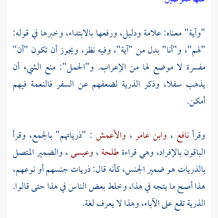
"وآية" معناه: علامة ودليل، ورفعها بالابتداء، وخبرها في قوله:
"لهم"، و"أنا" بدل من "آية"، وفيه نظر، ويجوز أن تكون "أن"
مفسرة لا موضع لها من الإعراب. و"الحمل": منع الشيء أن
يذهب سفلا، وذكر الذرية لضعفهم عن السفر فالنعمة فيهم
أمكن.
وقرأ
نافع
،
وابن عامر
،
والأعمش
: "ذرياتهم" بالجمع، وقرأ
الباقون بالإفراد، وهي قراءة
طلحة
،
وعيسى
، والضمير المتصل
بالذريات هو ضمير الجنس، كأنه قال: ذريات جنسهم أو نوعهم،
هذا أصح ما يتجه في هذا، وخلط بعض الناس في هذا حتى قالوا.
الذرية تقع على الآباء، وهذا لا يعرف لغة.