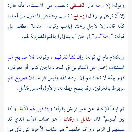
وقوله:
إلا رحمة
قال
الكسائي
: نصب على الاستثناء، كأنه قال:
إلا أن نرحمهم، وقال
الزجاج
: نصب رحمة على المفعول من أجله،
كأنه قال: إلا لأجل رحمتنا إياهم. وقوله: "متاعا" عطف على
قوله:
"رحمة"،
و"إلى حين" يريد إلى آجالهم المضروبة لهم.
والكلام تام في قوله:
وإن نشأ نغرقهم
، وقوله:
فلا صريخ لهم
استئناف إخبار عن السائرين في البحر، ناجين كانوا أو مغرقين،
فهم بهذه لا نجاة لهم إلا برحمة الله وليس قوله:
فلا صريخ لهم
مربوطا بالمغرقين، وقد يصح ربطه به، والأول أحسن فتأمل.
ثم ابتدأ الإخبار عن عتو قريش بقوله:
وإذا قيل لهم
الآية. و"ما
بين أيديهم" قال
مقاتل
،
وقتادة
: هو عذاب الأمم الذي قد
سبقهم في الزمن، و"ما خلفهم" هو عذاب الآخرة التي تأتي من