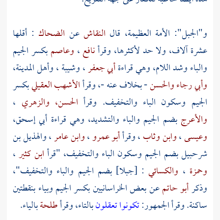
و"الجبل": الأمة العظيمة، قال
النقاش
عن
الضحاك
: أقلها
عشرة آلاف، ولا حد لأكثرها، وقرأ
نافع
،
وعاصم
بكسر الجيم
والباء وشد اللام، وهي قراءة
أبي جعفر
،
وشيبة
، وأهل
المدينة،
وأبي رجاء
والحسن
- بخلاف عنه -، وقرأ
الأشهب العقيلي
بكسر
الجيم وسكون الباء والتخفيف. وقرأ
الحسن،
والزهري
،
والأعرج
بضم الجيم والباء والتشديد، وهي قراءة
أبي إسحق،
وعيسى
،
وابن وثاب
، وقرأ
أبو عمرو
،
وابن عامر
،
والهذيل بن
شرحبيل
بضم الجيم وسكون الباء والتخفيف، "قرأ
ابن كثير
،
وحمزة
،
والكسائي
: [جبلا] بضم الجيم والباء والتخفيف"،
وذكر
أبو حاتم
عن بعض الخراسانيين بكسر الجيم وبياء بنقطتين
ساكنة. وقرأ الجمهور:
تكونوا تعقلون
بالتاء، وقرأ
طلحة
بالياء.