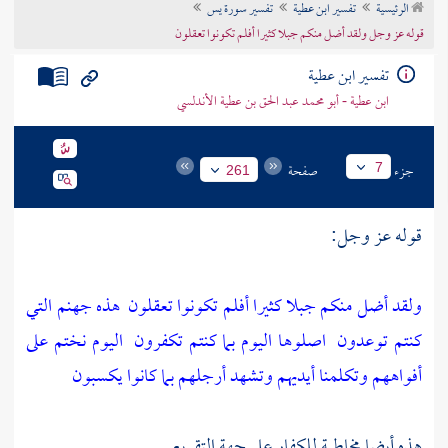
الرئيسية
تفسير ابن عطية
تفسير سورة يس
تراجم الأعلام
قوله عز وجل ولقد أضل منكم جبلا كثيرا أفلم تكونوا تعقلون
تفسير ابن عطية
ابن عطية - أبو محمد عبد الحق بن عطية الأندلسي
جزء
صفحة
7
261
قوله عز وجل:
ولقد أضل منكم جبلا كثيرا أفلم تكونوا تعقلون
هذه جهنم التي
كنتم توعدون
اصلوها اليوم بما كنتم تكفرون
اليوم نختم على
أفواههم وتكلمنا أيديهم وتشهد أرجلهم بما كانوا يكسبون
هذه أيضا مخاطبة للكفار على جهة التقريع.