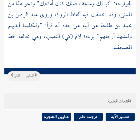
لجوارحه: "تبا لك وسحقا، فعنك كنت أماحك" ونحو هذا من
المعنى، وقد اختلفت فيه ألفاظ الرواة، وروى
عبد الرحمن بن
محمد بن طلحة
عن أبيه عن جده أنه قرأ: "ولتكلمنا أيديهم
ولتشهد أرجلهم" بزيادة لام (كي) النصب، وهي مخالفة لخط
المصحف.
السابق
التالي
الخدمات العلمية
تفسير الآية
ترجمة علم
عناوين الشجرة