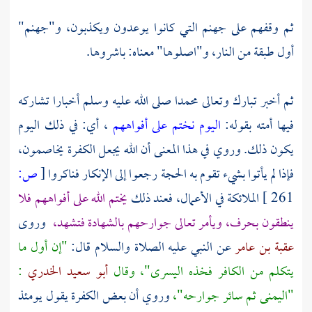
ثم وقفهم على جهنم التي كانوا يوعدون ويكذبون، و"جهنم"
أول طبقة من النار، و"اصلوها" معناه: باشروها.
ثم أخبر تبارك وتعالى
محمدا
صلى الله عليه وسلم أخبارا تشاركه
فيها أمته بقوله:
اليوم نختم على أفواههم
، أي: في ذلك اليوم
يكون ذلك. وروي في هذا المعنى أن الله يجعل الكفرة يخاصمون،
فإذا لم يأتوا بشيء تقوم به الحجة رجعوا إلى الإنكار فناكروا
[
ص:
261 ]
الملائكة في الأعمال، فعند ذلك
يختم الله على أفواههم فلا
ينطقون بحرف، ويأمر تعالى جوارحهم بالشهادة فتشهد،
وروى
عقبة بن عامر
عن النبي عليه الصلاة والسلام قال:
"إن أول ما
يتكلم من الكافر فخذه اليسرى"، وقال
أبو سعيد الخدري
:
"اليمنى ثم سائر جوارحه"،
وروي أن بعض الكفرة يقول يومئذ