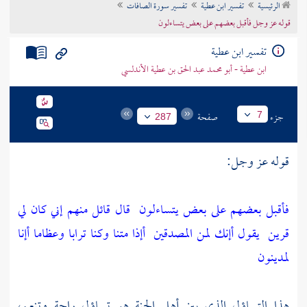
الرئيسية
تفسير ابن عطية
تفسير سورة الصافات
تراجم الأعلام
قوله عز وجل فأقبل بعضهم على بعض يتساءلون
تفسير ابن عطية
ابن عطية - أبو محمد عبد الحق بن عطية الأندلسي
جزء
صفحة
7
287
قوله عز وجل:
فأقبل بعضهم على بعض يتساءلون
قال قائل منهم إني كان لي
قرين
يقول أإنك لمن المصدقين
أإذا متنا وكنا ترابا وعظاما أإنا
لمدينون
هذا التساؤل الذي بين أهل الجنة هو تساؤل راحة وتنعم،