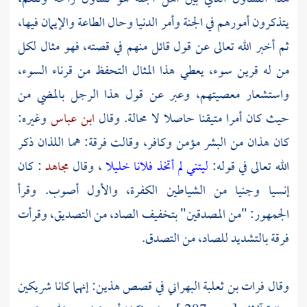
يتذكرون أمورهم في الجنة وأمر الدنيا وحال الطاعة والإيمان فيها،
ثم أخبر الله تعالى عن قول قائل منهم في قصته، فهو مثال لكل
من له قرين سوء، يعطي هذا المثال التحفظ من قرناء السوء،
واستشعار معصيتهم، وعبر عن قول هذا الرجل بالمضي من
حيث كان أمرا متيقنا حاصلا لا محالة. وقال
ابن عباس
وغيره:
كان هذان من البشر مؤمن وكافر، وقالت فرقة: هما اللذان ذكر
الله تعالى في قوله:
ليتني لم أتخذ فلانا خليلا
، وقال
مجاهد
: كان
إنسيا وجنيا من الشياطين الكفرة، والأول أصوب. وقرأ
الجمهور: "من المصدقين" بتخفيف الصاد، من التصديق، وقرأت
فرقة بالتشديد للصاد، من التصدق.
وقال
فرات بن ثعلبة البهراني
في قصص هذين: إنهما كانا شريكين