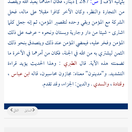
بثمانية آلاف
[
ص:
287 ]
دينار، فكان أحدهما يعبد الله ويقصد
من التجارة والنظر، وكان الآخر كافرا مقبلا على ماله، فحل
الشركة مع المؤمن وبقي وحده لتقصير المؤمن، ثم إنه جعل كلما
اشترى - شيئا من دار وجارية وبستان ونحوه - عرضه على ذلك
المؤمن وفخر عليه، فيمضي المؤمن عند ذلك ويتصدق بنحو ذلك
الثمن ليشتري به من الله في الجنة، فكان من أمرهما في الآخرة ما
تضمنته هذه الآية. قال
الطبري
: وهذا الحديث يؤيد قراءة
التشديد. و"مدينون" معناه: مجازون محاسبون، قاله
ابن عباس
،
وقتادة
،
والسدي
. والدين: الجزاء، وقد تقدم.
السابق
التالي