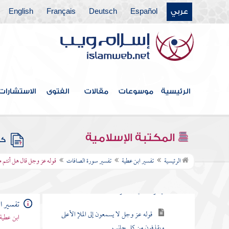
عربي
Español
Deutsch
Français
English
تفسير سورة لقمان
تفسير سورة السجدة
تفسير سورة الأحزاب
تفسير سورة سبإ
الرئيسية
موسوعات
مقالات
الفتوى
الاستشارات
تفسير سورة فاطر
تفسير سورة يس
المكتبة الإسلامية
كتب
تفسير سورة الصافات
الرئيسية
تفسير ابن عطية
تفسير سورة الصافات
قوله عز وجل قال هل أنتم م
قوله عز وجل والصافات صفا فالزاجرات
زجرا فالتاليات ذكرا
تفسير ا
قوله عز وجل لا يسمعون إلى الملإ الأعلى
ابن عطية
ويقذفون من كل جانب