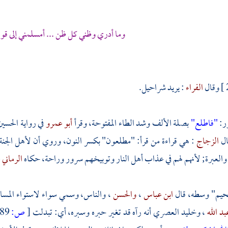
وما أدري وظني كل ظن ... أمسلمني إلى ق
وقال
الفراء
: يريد
شراحيل.
ور:
"فاطلع"
بصلة الألف وشد الطاء المفتوحة، وقرأ
أبو عمرو
في رواية
الحسي
ال
الزجاج
: هي قراءة من قرأ: "مطلعون" بكسر النون، وروي أن لأهل الجنة 
والعبرة; لأنهم لهم في عذاب أهل النار وتوبيخهم سرور وراحة، حكاه
الرماني
ع
حيم" وسطه، قال
ابن عباس
،
والحسن
، والناس، وسمي سواء لاستواء المسافة
د الله
،
وخليد العصري
أنه رآه قد تغير حبره وسبره، أي: تبدلت
[
ص:
289 ]