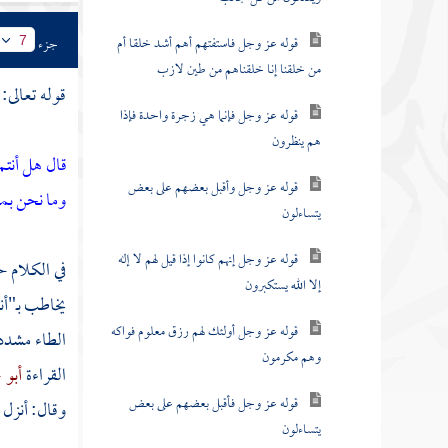
قوله عز وجل فاستفتهم أهم أشد خلقا أم
جزء
7
من خلقنا إنا خلقناهم من طين لازب
قوله تعالى:
قوله عز وجل فإنما هي زجرة واحدة فإذا
هم ينظرون
قال هل أنت
قوله عز وجل وأقبل بعضهم على بعض
وما نحن بم
يتساءلون
قوله عز وجل إنهم كانوا إذا قيل لهم لا إله
في الكلام 
إلا الله يستكبرون
يخاطب بـ"أن
قوله عز وجل أولئك لهم رزق معلوم فواكه
الطاء مشدد
وهم مكرمون
القراءة
أبو 
قوله عز وجل فأقبل بعضهم على بعض
وقال: أنزل 
يتساءلون