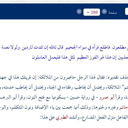
صفحة
288
م مطلعون
فاطلع فرآه في سواء الجحيم
قال تالله إن كدت لتردين
ولولا نعمة
عذبين
إن هذا لهو الفوز العظيم
لمثل هذا فليعمل العاملون
حذف تقديره: فقال لهذا الرجل حاضرون من الملائكة: إن قرينك هذا في جه
تم" الملائكة، ويحتمل أن يخاطب رفقاءه في الجنة، ويحتمل أن يخاطب خدمته
ة، وقرأ
أبو عمرو
- في رواية
حسين
- بسكونها مع فتح النون، وقرأ
أبو البره
حاتم
وغيره ولحنوها; وذلك أنها جمعت بين ياء الإضافة ونون المتكلم، وال
الفاعل منزل الفعل المضارع، وأنشد
الطبري
على هذا: