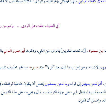
الله إن كدت لتردين
، أي: تهلكني بإغوائك، والردى: الهلاك، ومنه قول الأعش
أفي الطوف خفت علي الردى ... وكم من رد أ
ف
ابن مسعود
: [إن كدت لتغوين] بالواو، من الغي، وذكرها
أبو عمرو الداني
بال
ربي
بالابتداء، وهو إعراب ما كان بعد "لولا" عند
سيبويه
، والخبر محذوف تقدير
ن:
أفما نحن بميتين
إلى قوله
وما نحن بمعذبين
يحتمل أن يكون مخاطبة لرفقائه، في 
النعمة قدرها، فقال لهم - على جهة التوقيف ما قال ويجيء - على هذا التأويل 
ئه. ويحتمل أن تكون