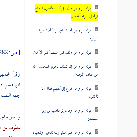
قوله عز وجل قال هل أنتم مطلعون فاطلع
فرآه في سواء الجحيم
قوله عز وجل أذلك خير نزلا أم شجرة
الزقوم
[
ص:
288 ]
قوله عز وجل ولقد ضل قبلهم أكثر الأولين
قوله عز وجل إنا كذلك نجزي المحسنين إنه
وقرأ الجمه
من عبادنا المؤمنين
البرهسم.
ق
قوله عز وجل فراغ إلى آلهتهم فقال ألا
جهة النقمة 
تأكلون
قوله عز وجل وقال إني ذاهب إلى ربي
و"سواء الج
سيهدين
مطرف بن عب
قوله عز وجل فلما أسلما وتله للجبين وناديناه