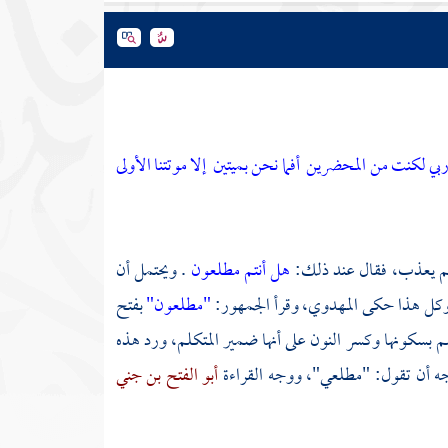
 ربي لكنت من المحضرين
أفما نحن بميتين
إلا موتتنا الأولى
نم يعذب، فقال عند ذلك:
هل أنتم مطلعون
. ويحتمل أن
، وكل هذا حكى
المهدوي،
وقرأ الجمهور:
"مطلعون"
بفتح
سم
بسكونها وكسر النون على أنها ضمير المتكلم، ورد هذه
وجه أن تقول: "مطلعي"، ووجه القراءة
أبو الفتح بن جني