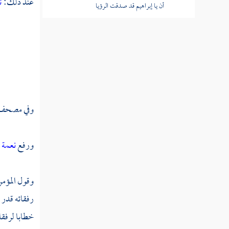
عند ذلك:
ت
أن يا إبراهيم قد صدقت الرؤيا
قوله عز وجل وبشرناه بإسحاق نبيا من
الصالحين
قوله عز وجل وهديناهما الصراط المستقيم
وتركنا عليهما في الآخرين
قوله عز وجل الله ربكم ورب آبائكم
وفي مصح
الأولين
قوله عز وجل وإن يونس لمن المرسلين إذ أبق
ورفع
نعمة 
إلى الفلك المشحون
قوله عز وجل وأرسلناه إلى مائة ألف أو
وقول المؤم
يزيدون فآمنوا فمتعناهم إلى حين
رفقائه قدر 
قوله عز وجل وجعلوا بينه وبين الجنة نسبا
خطابا لرفقا
ولقد علمت الجنة إنهم لمحضرون