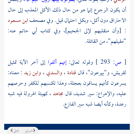
أن يكون الرجوع إنما هو من حال ذلك الأكل المعذب إلى حال
الاحتراق دون أكل، وبكل احتمال قيل. وفي مصحف
ابن مسعود
: [وأن منقلبهم لإلى الجحيم]، وفي كتاب
أبي حاتم
عنه:
"مقيلهم"، من القائلة.
[
ص:
293 ]
وقوله تعالى:
إنهم ألفوا
إلى آخر الآية تمثيل
لقريش، و"يهرعون"، قال
قتادة
،
والسدي
،
وابن زيد
: معناه:
يسرعون كأنهم يساقون بعجلة، وهذا تكسبهم للكفر وحرصهم
عليه، والإهراع: سير شديد، قال
مجاهد
، كهيئة الهرولة فيه شبه
رعدة، وكأنه أيضا شبه سير الفازع.
السابق
التالي