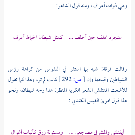
وهي ذوات أعراف، ومنه قول الشاعر:
عنجرد تحلف حين أحلف ... كمثل شيطان الحماط أعرف
وقالت فرقة: شبه بما استقر في النفوس من كراهة رؤس
الشياطين وقبحها وإن
[
ص:
292 ]
كانت لم تر، وهذا كما تقول
للأشعث المنتفش الشعر الكريه المنظر: هذا وجه شيطان، ونحو
هذا قول
امرئ القيس الكندي
:
أيقتلني والمشرفي مضاجعي ... ومسنونة زرق كأنياب أغوال