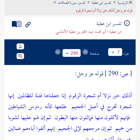
الرئيسية
تفسير ابن عطية
تفسير سورة الصافات
تراجم الأعلام
قوله عز وجل أذلك خير نزلا أم شجرة الزقوم
تفسير ابن عطية
ابن عطية - أبو محمد عبد الحق بن عطية الأندلسي
جزء
صفحة
7
290
[
ص:
290 ]
قوله عز وجل:
أذلك خير نزلا أم شجرة الزقوم
إنا جعلناها فتنة للظالمين
إنها
شجرة تخرج في أصل الجحيم
طلعها كأنه رءوس الشياطين
فإنهم لآكلون منها فمالئون منها البطون
ثم إن لهم عليها لشوبا
من حميم
ثم إن مرجعهم لإلى الجحيم
إنهم ألفوا آباءهم ضالين
فهم على آثارهم يهرعون