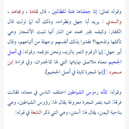
وقوله تعالى:
إنا جعلناها فتنة للظالمين
، قال
قتادة
،
ومجاهد
،
والسدي
: يريد
أبا جهل
ونظراءه، وذلك أنه لما نزلت قال
الكفار: وكيف يخبر
محمد
عن النار أنها تنبت الأشجار وهي
تأكلها وتذهبها؟ ففتنوا بذلك أنفسهم وجهلة من أتباعهم، وقال
أبو جهل:
إنما الزقوم التمر بالزبد، ونحن نتزقمه. وقوله:
في أصل
الجحيم
معناه ملاصق نهاياتها التي لها كالجدران، وفي قراءة
ابن
مسعود
: [إنها شجرة ثابتة في أصل الجحيم].
وقوله:
كأنه رءوس الشياطين
اختلف الناس في معناه، فقالت
فرقة: شبه بثمر شجرة معروفة يقال لها: رؤوس الشياطين، وهي
بناحية
اليمن،
يقال لها: أستن، وهي التي ذكر
النابغة
في قوله: