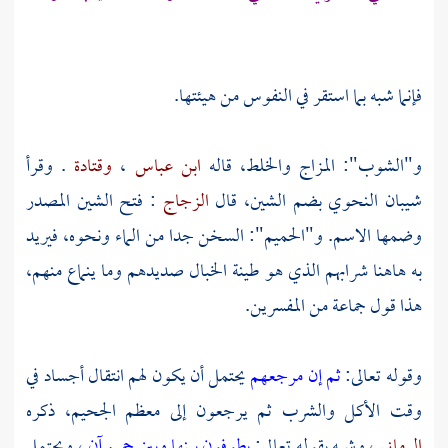
فإنما شبه بما استقر في النفوس من هيئتها.
و"الشوب": المزاج والخلط، قاله
ابن عباس
،
وقتادة
. وقرأ
شيبان
النحوي بضم الشين، قال
الزجاج
: فتح الشين المصدر
وضمها الاسم. و"الحميم": السخن جدا من الماء ونحوه، فيريد
به هاهنا شرابهم الذي هو طينة الخبال صديدهم وما ينماع منهم،
هذا قول جماعة من المفسرين.
وقوله تعالى:
ثم إن مرجعهم
يحتمل أن يكون لهم انتقال أجساد في
وقت الأكل والشرب ثم يرجعون إلى معظم الجحيم، ذكره
الرماني
، وشبه بقوله تعالى:
يطوفون بينها وبين حميم آن
، ويحتمل