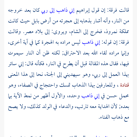
قالت فرقة: إن قول
إبراهيم
إني ذاهب إلى ربي
كان بعد خروجه
من النار، وأنه أشار بذهابه إلى هجرته من أرض بابل حيث كانت
مملكة
نمروذ،
فخرج إلى
الشام،
ويروى: إلى بلاد
مصر.
وقالت
فرقة: إن قوله:
إني ذاهب
ليس مراده به الهجرة كما في آية أخرى،
وإنما مراده لقاء الله بعد الاحتراق; لكنه ظن أن النار سيموت
فيها، فقال هذه المقالة قبل أن يطرح في النار، فكأنه قال: إني سائر
بهذا العمل إلى ربي، وهو سيهديني إلى الجنة، نحا إلى هذا المعنى
قتادة
، وللعارفين بهذا الذهاب تمسك واحتجاج في الصفاء، وهو
محمل حسن في
إني ذاهب
وحده، والأول أظهر من نمط الآية بما
بعده; لأن الهداية معه تترتب، والدعاء في الولد كذلك، ولا يصح
مع ذهاب الفناء.