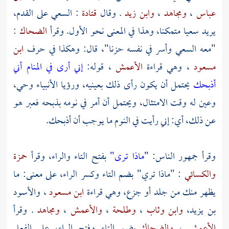
عباس
،
ومجاهد
،
وابن زيد
. وقال
قتادة
: السعي على القدم،
يريد سعيا متمكنا، وهذا في المعنى نحو الأول. وقرأ
الضحاك
:
"معه السعي وأسر في نفسه حزنا"، قال: وهكذا في حرف
ابن
مسعود
، وهي قراءة
الأعمش
، قوله:
إني أرى في المنام أني
أذبحك
يحتمل أن يكون رأى ذلك بعينيه، ورؤيا الأنبياء وحي،
وعين له وقت الامتثال، ويحتمل أن أمر في نومه بذبحه فعبر هو
عن ذلك، أي: إني رأيت في النوم ما يوجب أن أذبحك.
وقرأ جمهور الناس:
"ماذا ترى"
بفتح التاء والراء، وقرأ
حمزة
والكسائي
: "ماذا تري" بضم التاء وكسر الراء، على معنى: ما
يظهر منك من جلد أو جزع، وهي قراءة
ابن مسعود
،
والأسود
بن يزيد،
وابن وثاب
،
وطلحة
،
والأعمش
،
ومجاهد
. وقرأ
الأعمش
،
والضحاك
بضم التاء وفتح الراء، على الفعل