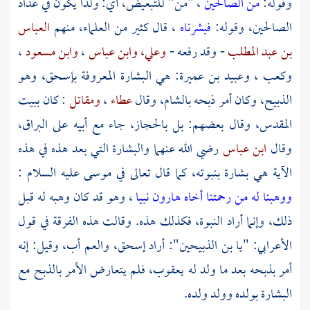
وقوله:
من الصالحين
، "من" للتبعيض، أي: ولدا يكون في عداد
الصالحين، وقوله:
فبشرناه
، قال كثير من العلماء، منهم
العباس
بن عبد المطلب
- وقد رفعه -
وعلي،
وابن عباس
،
وابن مسعود
،
وكعب
،
وعبيد بن عميرة:
هي البشارة المعروفة
بإسحق،
وهو
الذبيح، وكان أمر ذبحه
بالشام،
وقال
عطاء
،
ومقاتل
: كان
ببيت
المقدس،
وقال بعضهم: بل
بالحجاز،
جاء مع أبيه على البراق،
وقال
ابن عباس
رضي الله عنهما والبشارة التي بعد هذه في هذه
الآية هي بشارة بنبوته، كما قال تعالى في
موسى
عليه السلام :
ووهبنا له من رحمتنا أخاه هارون نبيا
، وهو قد كان وهبه له قبل
ذلك، وإنما أراد النبوة، فكذلك هذه. وقالت هذه الفرقة في قول
الأعرابي: "يا بن الذبيحين": أراد إسحق، والعم أب، وقيل: إنه
أمر بذبحه بعد ما ولد له
يعقوب،
فلم يتعارض الأمر بالذبح مع
البشارة بولده وولد ولده.