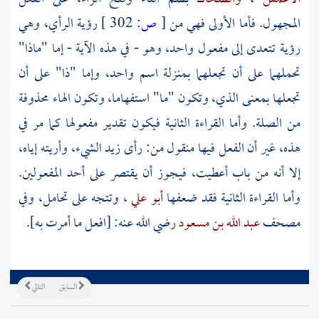
المجهول. فأما الأولى فهي من
[
ص:
302 ]
رؤية الرأي، وهي
رؤية تتعدى إلى مفعول واحد، وهو - في هذه الآية - إما "ماذا"
تحملهما على أن تجعلهما بمنزلة اسم واحد، وإما "ذا" على أن
تجعلها بمعنى الذي، وتكون "ما" استفهاما، وتكون الهاء محذوفة
من الصلة. وأما القراءة الثانية فيكون تقدير مفعولها كما مر في
هذه، غير أن الفعل فيها منقول من: رأى زيد الشيء، وأريته إياه،
إلا أنه من باب أعطيت، فيجوز أن يقتصر على أحد المفعولين.
وأما القراءة الثانية فقد ضعفها
أبو علي
، وتتجه على تحامل، وفي
مصحف
عبد الله بن مسعود
رضي الله عنه: [افعل ما أمرت به].
السابق
التالي