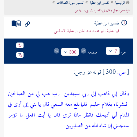
الرئيسية
تفسير ابن عطية
تفسير سورة الصافات
تراجم الأعلام
قوله عز وجل وقال إني ذاهب إلى ربي سيهدين
تفسير ابن عطية
ابن عطية - أبو محمد عبد الحق بن عطية الأندلسي
جزء
صفحة
7
300
[
ص:
300 ]
قوله عز وجل:
وقال إني ذاهب إلى ربي سيهدين
رب هب لي من الصالحين
فبشرناه بغلام حليم
فلما بلغ معه السعي قال يا بني إني أرى في
المنام أني أذبحك فانظر ماذا ترى قال يا أبت افعل ما تؤمر
ستجدني إن شاء الله من الصابرين