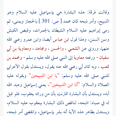
وقالت فرقة: هذه البشارة هي
بإسماعيل
عليه السلام وهو
الذبيح، وأمر ذبحه كان
محمد
[
ص:
301 ]
بالحجاز
وبمنى،
ثم
رمى
إبراهيم
عليه السلام الشيطان بالجمرات، وقبض الكبش
وسن السنن، وهذا قول
ابن عباس
أيضا،
وابن عمرو
رضي الله
عنهما، وروي عن
الشعبي
،
والحسن
،
ومجاهد
،
ومعاوية بن أبي
سفيان
- ورفعه
معاوية
إلى النبي صلى الله عليه وسلم -
ومحمد بن
كعب
، وبه كان أبي رضي الله عنه يقول، ويستدل بقول الأعرابي
للنبي صلى الله عليه وسلم:
"يا ابن الذبيحين"
وبقوله عليه
الصلاة والسلام:
"أنا ابن الذبيحين"،
يعني
إسماعيل
وعبد الله
أباه، ويستدل بأن البشارة اقترنت بأن من ورائه
يعقوب،
فلو قيل
له في صباه: اذبحه، لناقض ذلك البشارة
بيعقوب
عليه السلام،
ويستدل بظاهر هذه الآية أنه بشر
بإسماعيل،
وانقضى أمر ذبحه،