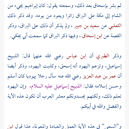
ثم بشر
بإسحاق
بعد ذلك، وسمعته يقول: كان
إبراهيم
يجيء من
الشام
إلى
مكة
على البراق زائرا ويعود من يومه. وقد ذكر ذلك
الثعلبي
عن
سعيد بن جبير
، ولم يذكر أن ذلك على البراق، وذكر
القصة عن
ابن إسحاق
، وفيها ذكر البراق كما سمعت أبي يحكي.
وذكر
الطبري
أن
ابن عباس
رضي الله عنهما قال: الذبيح
إسماعيل،
وتزعم اليهود أنه
إسحق،
وكذبت اليهود، وذكر أيضا
أن
عمر بن عبد العزيز
رضي الله عنه سأل رجلا يهوديا كان أسلم
وحسن إسلامه فقال:
الذبيح إسماعيل عليه السلام،
وإن اليهود
تعلم ذلك، ولكنهم يحسدونكم معشر العرب أن تكون هذه الآية
والفضل والله في أبيكم.
و"السعي" في هذه الآية العمل والعبادة والمعونة، هذا قول
ابن