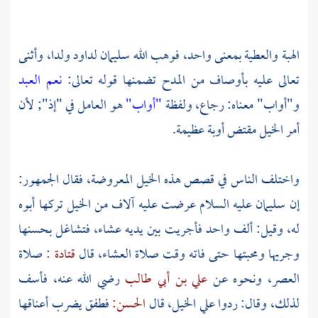
الهبة والعطية بمعنى واحد، فوهب الله
سليمان
لداود
ولدا، وأثنى
تعالى عليه بأوصاف من المدح تضمنها قوله تعالى:
نعم العبد
و"أواب" معناه: رجاع، ولفظة
"أواب"
هو العامل في "إذ"; لأن
أمر الخيل مقتض أوبة عظيمة.
واختلف الناس في قصص هذه الخيل المعروضة، فقال الجمهور:
إن
سليمان
عليه السلام عرضت عليه آلاف من الخيل تركها أبوه
له، وقيل: ألف واحد فأجريت بين يديه عشاء، فتشاغل بحسنها
وجريها ومحبتها حتى فاته وقت صلاة العشاء، قال
قتادة
: صلاة
العصر، ونحوه عن
علي بن أبي طالب
رضي الله عنه، فأسف
لذلك، وقال: ردوا علي الخيل، قال
الحسن:
فطفق يضرب أعناقها