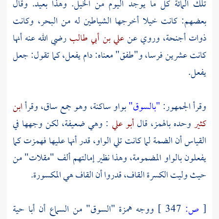
تلك المائة كل ما يوجد اليوم من الخيل. وهذا بعيد. وقال
بعضهم: كانت خيلا أخرجها الشياطين له من البحر، وكانت
ذوات أجنحة، وروي عن
علي بن أبي طالب
رضي الله عنه أنها
كانت عشرين فرسا، و"طفق" معناه: دام يفعل، كما تقول: جعل
يفعل.
وقرأ الجمهور:
"بالسوق"
بواو ساكنة، وهو جمع ساق، وقرأ
ابن
كثير
وحده بالهمز، قال
أبو علي
: وهي ضعيفة، لكن وجهها في
القياس أن الضمة لما كانت تلي الواو، قدر أنها عليها فهمزت كما
يفعلون بالواو المضمومة، وهذا نظير إمالتهم ألف "مقلات" من
حيث وليت الكسرة القاف، قدروا أن القاف هي المكسورة.
[
ص:
347 ]
ووجه همزة "السوق" من السماع أن أبا حية