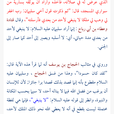
الذي عرض له في صلاته، فأخذه وأراد أن يوثقه بسارية من
سواري المسجد، قال: "ثم ذكرت قول أخي سليمان: رب اغفر
لي وهب لي ملكا لا ينبغي لأحد من بعدي فأرسلته"،
وقال
قتادة
وعطاء بن أبي رباح
: إنما أراد
سليمان
عليه السلام: لا ينبغي لأحد
من بعدي مدة حياتي، أي: لا أسلبه ويصير إلى أحد كما صار إلى
الجني.
وروي في مثالب
الحجاج بن يوسف
أنه لما قرأ هذه الآية قال:
"لقد كان حسودا"، وهذا من فسق
الحجاج
،
وسليمان
عليه
السلام مقطوع بأنه إنما قصد بذلك قصدا برا جائزا; لأن للإنسان
أن يرغب من فضل الله فيما لا يناله أحد، لا سيما بحسب المكانة
والنبوة، وانظر إلى قوله عليه السلام:
"لا ينبغي"،
فإنما هي لفظة
محتملة ليست بقطع في أنه لا يعطي الله نحو ذلك الملك لأحد،