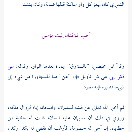
النميري كان يهمز كل واو ساكنة قبلها ضمة، وكان ينشد:
أحب المؤقدان إليك مؤسى
وقرأ
ابن محيصن:
"بالسؤوق" بهمزة بعدها الواو. وقوله:
عن
ذكر ربي
على كل تأويل فإن "عن" هنا للمجاوزة من شيء إلى
شيء، فتدبره فإنه مطرد.
ثم أخبر الله تعالى عن فتنته
لسليمان،
وامتحانه إياه لزوال ملكه،
وروي في ذلك أن
سليمان
عليه السلام قالت له حظية من
حظاياه: إن أخي له خصومة، فأرغب أن تقضي له بكذا وكذا،