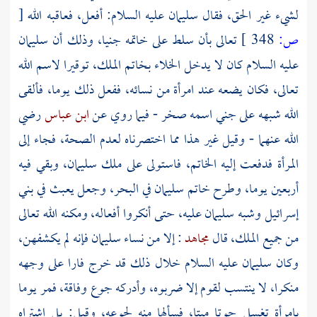
لشيء غير الحق، فقال
سليمان
عليه السلام: أفعل، فعاقبه الله
[
ص:
348 ]
تعالى بأن سلط على خاتمه جنيا، وذلك أن
سليمان
عليه السلام كان لا يدخل الخلاء بخاتم الملك، توقيرا لاسم الله
تعالى، فكان يضعه عند امرأة من نسائه، ففعل ذلك يوما، فألقى
الله شبهه على جني اسمه صخر - فيما روي عن
ابن عباس
رضي
الله عنهما - وقيل غير هذا مما اختصرناه لعدم الصحة، فجاء إلى
المرأة فدفعت إليه الخاتم، فاستولى على ملك
سليمان،
وبقي فيه
أربعين يوما، وطرح خاتم
سليمان
في البحر، وجعل يعبث في بني
إسرائيل وشبه
سليمان
عليه، حتى أنكروا أفعاله، ومكنه الله تعالى
من جميع الملك، قال
مجاهد
: إلا من نساء
سليمان
فإنه لم يكشفهن،
وكان
سليمان
عليه السلام خلال ذلك قد خرج فارا على وجهه
منكرا، لا ينتسب لقوم إلا ضربوه، وأدركه جوع وفاقة، فمر يوما
بامرأة تغسل حوتا ميتا، فسألها منه لجوعه، وقيل: بل اشتراه