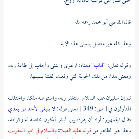
حتى صار على كرسيه كان بلا روح.
قال
القاضي أبو محمد
رحمه الله
وهذا كله غير متصل بمعنى هذه الآية.
وقوله تعالى:
"أناب"
معناه: ارعوى وانثنى وأجاب إلى طاعة ربه،
ومعنى هذا: من تلك الحوبة التي وقعت الفتنة بسببها.
ثم إن
سليمان
عليه السلام استغفر ربه، واستوهبه ملكا، واختلف
المتأولون في
[
ص:
349 ]
معنى قوله:
لا ينبغي لأحد من بعدي
فقال الجمهور: أراد أن يفرده بين البشر لتكون خاصة له وكرامة،
وهذا هو الظاهر من
قوله عليه الصلاة والسلام في خبر العفريت