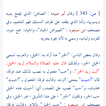
[
ص:
345 ]
وقال
أبو عبيدة
: الصافن: الذي يجمع يديه
ويسويها، وأما الذي يقف على طرف السنبك فهو المخيم، وفي
مصحف
ابن مسعود
: "الصوافن الجياد"، والجياد: جمع جود،
كثوب وثياب، وسمي به لأنه يجود بجريه.
وقال بعض الناس: "الخير" هنا أراد به: الخيل، والعرب تسمي
الخيل الخير، وكذلك
قال عليه الصلاة والسلام
لزيد
الخيل:
"أنت زيد الخير"،
و"حب" مفعول به نصب لذلك عند فرقة،
كأن
"أحببت"
بمعنى: آثرت. وقالت فرقة: المفعول بـ "أحببت"
محذوف، و"حب" نصب على المصدر، أي: أحببت هذه الخيل
حب الخير، وتكون "الخير" - على هذا التأويل - غير الخيل، وفي
مصحف
ابن مسعود
: "حب الخيل" باللام. وقالت فرقة: