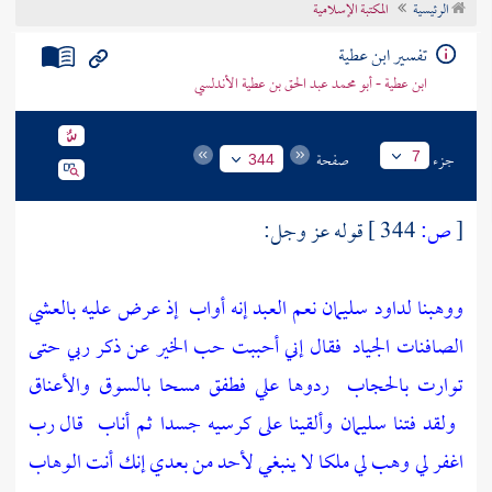
الرئيسية
المكتبة الإسلامية
تراجم الأعلام
تفسير ابن عطية
ابن عطية - أبو محمد عبد الحق بن عطية الأندلسي
جزء
صفحة
7
344
[
ص:
344 ]
قوله عز وجل:
ووهبنا لداود سليمان نعم العبد إنه أواب
إذ عرض عليه بالعشي
الصافنات الجياد
فقال إني أحببت حب الخير عن ذكر ربي حتى
توارت بالحجاب
ردوها علي فطفق مسحا بالسوق والأعناق
ولقد فتنا سليمان وألقينا على كرسيه جسدا ثم أناب
قال رب
اغفر لي وهب لي ملكا لا ينبغي لأحد من بعدي إنك أنت الوهاب