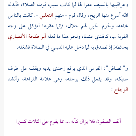
وعراقيبها بالسيف عقرا لها لما كانت سبب فوت الصلاة، فأبدله
الله أسرع منها الريح، وقال قوم - منهم
الثعلبي
-: كانت بالناس
مجاعة، ولحوم الخيل لهم حلال، فإنما عقرها لتؤكل على وجه
القربة بها، كالهدي عندنا، ونحو هذا ما فعله
أبو طلحة الأنصاري
بحائطه; إذ تصدق به لما دخل عليه الدبسي في الصلاة فشغله.
و"الصافن": الفرس الذي يرفع إحدى يديه ويقف على طرف
سنبكه، وقد يفعل ذلك برجله، وهي علامة الفراهة، وأنشد
الزجاج
:
ألف الصفون فلا يزال كأنه ... مما يقوم على الثلاث كسيرا