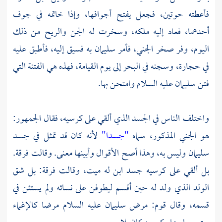
فأعطته حوتين، فجعل يفتح أجوافها، وإذا خاتمه في جوف
أحدهما، فعاد إليه ملكه، وسخرت له الجن والريح من ذلك
اليوم، وفر صخر الجني، فأمر
سليمان
به فسيق إليه، فأطبق عليه
في حجارة، وسجنه في البحر إلى يوم القيامة، فهذه هي الفتنة التي
فتن
سليمان
عليه السلام وامتحن بها.
واختلف الناس في الجسد الذي ألقي على كرسيه، فقال الجمهور:
هو الجني المذكور، سماه
"جسدا"
لأنه كان قد تمثل في جسد
سليمان
وليس به، وهذا أصح الأقوال وأبينها معنى. وقالت فرقة.
بل ألقي على كرسيه جسد ابن له ميت، وقالت فرقة: بل شق
الولد الذي ولد له حين أقسم ليطوفن على نسائه ولم يستثن في
قسمه، وقال قوم: مرض
سليمان
عليه السلام مرضا كالإغماء