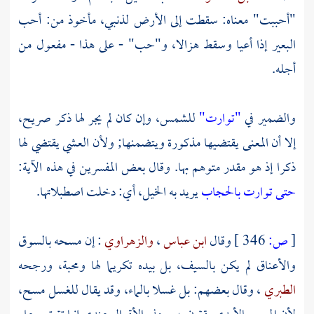
"أحببت" معناه: سقطت إلى الأرض لذنبي، مأخوذ من: أحب
البعير إذا أعيا وسقط هزالا، و"حب" - على هذا - مفعول من
أجله.
والضمير في
"توارت"
للشمس، وإن كان لم يجر لها ذكر صريح،
إلا أن المعنى يقتضيها مذكورة ويتضمنها; ولأن العشي يقتضي لها
ذكرا إذ هو مقدر متوهم بها. وقال بعض المفسرين في هذه الآية:
حتى توارت بالحجاب
يريد به الخيل، أي: دخلت اصطبلاتها.
[
ص:
346 ]
وقال
ابن عباس
،
والزهراوي
: إن مسحه بالسوق
والأعناق لم يكن بالسيف، بل بيده تكريما لها ومحبة، ورجحه
الطبري
، وقال بعضهم: بل غسلا بالماء، وقد يقال للغسل مسح،