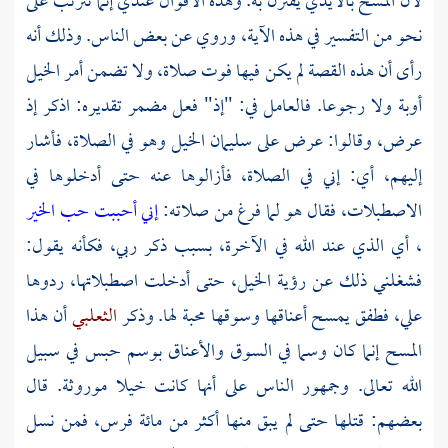
لأن المسح بالأيدي يقترن به. وهذه الأقوال عندي إنما تترتب على
نحو من التفسير في هذه الآية، وروي عن بعض الناس. وذلك أنه
رأى أن هذه القصة لم يكن فيها فوت صلاة، ولا تضمن أمر الخيل
أوبة ولا رجوعا. فالعامل في: "إذ" فعل مضمر تقديره: اذكر إذ
عرض، وقالوا: عرض على
سليمان
الخيل وهو في الصلاة، فأشار
إليهم، أي: إني في الصلاة، فأزالوها عنه حتى أدخلوها في
الاصطبلات، فقال هو لما فرغ من صلاته:
إني أحببت حب الخير
، أي الذي عند الله في الآخرة، بسبب ذكر ربي، فكأنه يقول:
فشغلني ذلك عن رؤية الخيل، حتى أدخلت اصطبلاتها، ردوها
علي، فطفق يمسح أعناقها وسوقها محبة لها. وذكر
الثعلبي
أن هذا
المسح إنما كان وسما في السوق والأعناق بوسم حبس في سبيل
الله تعالى. وجمهور الناس على أنها كانت خيلا موروثة. قال
بعضهم: قتلها حتى لم يبق منها أكثر من مائة فرس، فمن نسل