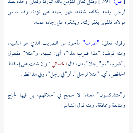
[
ص:
391 ]
ومثل تعالى المؤمن بالله تبارك وتعالى وحده بعبد
لرجل واحد يكلفه شغله، فهو يعمله على تؤدة، وقد ساس
مولاه، فالمولى يغفر زلته، ويشكره على إجادة عمله.
وقوله تعالى:
"ضرب"
مأخوذ من الضريب الذي هو الشبيه،
ومنه قولهم: "هذا ضرب هذا"، أي: شبهه، و"مثلا" مفعول
بـ"ضرب"، و"رجلا" بدل، قال
الكسائي
: وإن شئت على إسقاط
الخافض، أي: "مثلا لرجل"، أو"في رجل"، وفي هذا نظر.
و"متشاكسون" معناه: لا سمح في أخلاقهم، بل فيها لجاج
ومتابعة ومحاذقة، ومنه قول الشاعر: