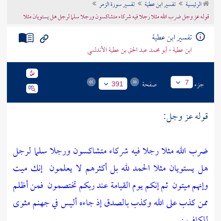
الرئيسية
تفسير ابن عطية
تفسير سورة الزمر
تراجم الأعلام
قوله عز وجل ضرب الله مثلا رجلا فيه شركاء متشاكسون ورجلا سلما لرجل هل يستويان مثلا
تفسير ابن عطية
ابن عطية - أبو محمد عبد الحق بن عطية الأندلسي
جزء
صفحة
7
391
قوله عز وجل:
ضرب الله مثلا رجلا فيه شركاء متشاكسون ورجلا سلما لرجل
هل يستويان مثلا الحمد لله بل أكثرهم لا يعلمون
إنك ميت
وإنهم ميتون
ثم إنكم يوم القيامة عند ربكم تختصمون
فمن أظلم
ممن كذب على الله وكذب بالصدق إذ جاءه أليس في جهنم مثوى
للكافرين