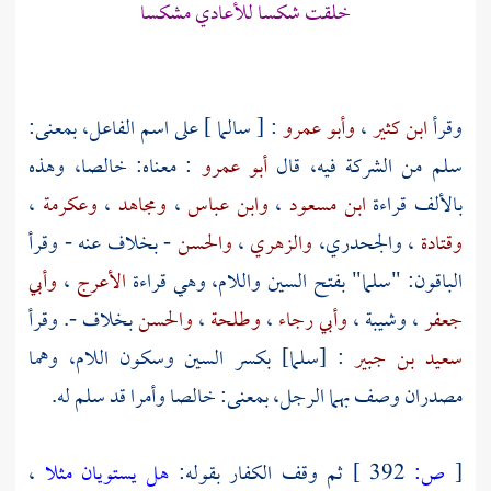
خلقت شكسا للأعادي مشكسا
وقرأ
ابن كثير
،
وأبو عمرو
: [ سالما ] على اسم الفاعل، بمعنى:
سلم من الشركة فيه، قال
أبو عمرو
: معناه: خالصا، وهذه
بالألف قراءة
ابن مسعود
،
وابن عباس
،
ومجاهد
،
وعكرمة
،
وقتادة
، والجحدري،
والزهري
،
والحسن
- بخلاف عنه - وقرأ
الباقون: "سلما" بفتح السين واللام، وهي قراءة
الأعرج
،
وأبي
جعفر
،
وشيبة
،
وأبي رجاء
،
وطلحة
،
والحسن
بخلاف -. وقرأ
سعيد بن جبير
: [سلما] بكسر السين وسكون اللام، وهما
مصدران وصف بهما الرجل، بمعنى: خالصا وأمرا قد سلم له.
[
ص:
392 ]
ثم وقف الكفار بقوله:
هل يستويان مثلا
،