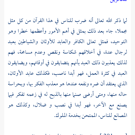
لما ذكر الله تعالى أنه ضرب للناس في هذا القرآن من كل مثل
مجملا، جاء بعد ذلك بمثل في أهم الأمور وأعظمها خطرا وهو
التوحيد، فمثل تعالى الكافر والعابد للأوثان والشياطين بعبد
لرجال عدة، في أخلاقهم شكاسة ونقص وعدم مسامحة، فهم
لذلك يعذبون ذلك العبد بأنهم يتضايقون في أوقاتهم، ويضايقون
العبد في كثرة العمل، فهو أبدا ناصب، فكذلك عابد الأوثان،
الذي يعتقد أن ضره ونفعه عندها هو معذب الفكر بها، وبحراسة
حاله منها، ومتى أرضى صنما منها بالذبح له في زعمه تفكر فيما
يصنع مع الآخر، فهو أبدا في نصب و ضلال، وكذلك هو
المصانع للناس، الممتحن بخدمة الملوك.