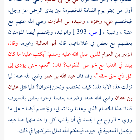
أول من يجثو يوم القيامة للخصومة بين يدي الرحمن عز وجل،
فيختصم
علي،
وحمزة
،
وعبيدة بن الحارث
رضي الله عنهم مع
عتبة
،
وشيبة
،
[
ص:
393 ]
والوليد،
ويختصم أيضا المؤمنون
بعضهم مع بعض في ظلاماتهم، قاله
أبو العالية
وغيره،
وقال
الزبير بن العوام
للنبي صلى الله عليه وسلم: أيكتب علينا ما كان
بيننا في الدنيا مع خواص الذنوب؟ قال: "نعم، حتى يؤدى إلى
كل ذي حق حقه"،
وقد قال
عبد الله بن عمر
رضي الله عنه: لما
نزلت هذه الآية قلنا: كيف نختصم ونحن إخوان؟ فلما قتل
عثمان
بن عفان
رضي الله عنه، وضرب بعضنا وجوه بعض بالسيوف
قلنا: هذا الخصام الذي وعدنا ربنا تعالى، ويختصم أيضا - على ما
روي - الروح مع الجسد في أن يذنب كل واحد منهما صاحبه،
ويجعل المعصية في حيزه، فيحكم الله تعالى بشركتهما في ذلك.