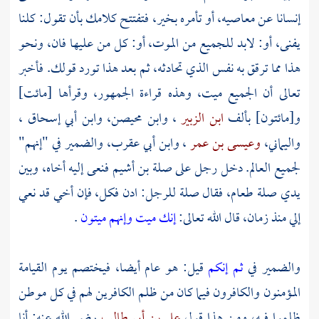
إنسانا عن معاصيه، أو تأمره بخير، فتفتتح كلامك بأن تقول: كلنا
يفنى، أو: لابد للجميع من الموت، أو: كل من عليها فان، ونحو
هذا مما ترقق به نفس الذي تحادثه، ثم بعد هذا تورد قولك. فأخبر
تعالى أن الجميع ميت، وهذه قراءة الجمهور، وقرأها [مائت]
و[مائتون] بألف
ابن الزبير
،
وابن محيصن،
وابن أبي إسحاق
،
واليماني،
وعيسى بن عمر
،
وابن أبي عقرب،
والضمير في "إنهم"
لجميع العالم. دخل رجل على صلة بن أشيم فنعى إليه أخاه، وبين
يدي صلة طعام، فقال صلة للرجل: ادن فكل، فإن أخي قد نعي
إلي منذ زمان، قال الله تعالى:
إنك ميت وإنهم ميتون
.
والضمير في
ثم إنكم
قيل: هو عام أيضا، فيختصم يوم القيامة
المؤمنون والكافرون فيما كان من ظلم الكافرين لهم في كل موطن
ظلموا فيه، ومن هذا قول
علي بن أبي طالب
رضي الله عنه: أنا