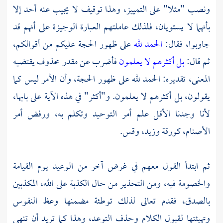
ونصب "مثلا" على التمييز، وهذا توقيف لا يجيب عنه أحد إلا
بأنهما لا يستويان، فلذلك عاملتهم العبارة الوجيزة على أنهم قد
جاوبوا، فقال:
الحمد لله
على ظهور الحجة عليكم من أقوالكم،
ثم قال:
بل أكثرهم لا يعلمون
فأضرب عن مقدر محذوف يقتضيه
المعنى، تقديره: الحمد لله على ظهور الحجة، وأن الأمر ليس كما
يقولون، بل أكثرهم لا يعلمون. و"أكثر" في هذه الآية على بابها،
لأنا وجدنا الأقل علم أمر التوحيد وتكلم به، ورفض أمر
الأصنام،
كورقة
وزيد،
وقس.
ثم ابتدأ القول معهم في غرض آخر من الوعيد يوم القيامة
والخصومة فيه، ومن التحذير من حال الكذبة على الله، المكذبين
بالصدق، فقدم تعالى لذلك توطئة مضمنها وعظ النفوس
وتهيئتها لقبول الكلام وحذف التوعد، وهذا كما تريد أن تنهى