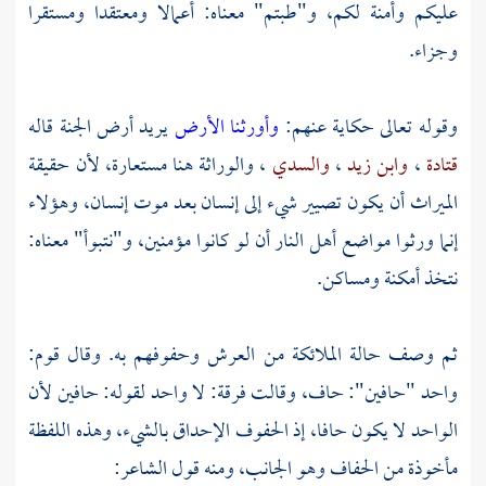
عليكم وأمنة لكم، و"طبتم" معناه: أعمالا ومعتقدا ومستقرا
وجزاء.
وقوله تعالى حكاية عنهم:
وأورثنا الأرض
يريد أرض الجنة قاله
قتادة
،
وابن زيد
،
والسدي
، والوراثة هنا مستعارة، لأن حقيقة
الميراث أن يكون تصيير شيء إلى إنسان بعد موت إنسان، وهؤلاء
إنما ورثوا مواضع أهل النار أن لو كانوا مؤمنين، و"نتبوأ" معناه:
نتخذ أمكنة ومساكن.
ثم وصف حالة الملائكة من العرش وحفوفهم به. وقال قوم:
واحد "حافين": حاف، وقالت فرقة: لا واحد لقوله: حافين لأن
الواحد لا يكون حافا، إذ الحفوف الإحداق بالشيء، وهذه اللفظة
مأخوذة من الحفاف وهو الجانب، ومنه قول الشاعر: