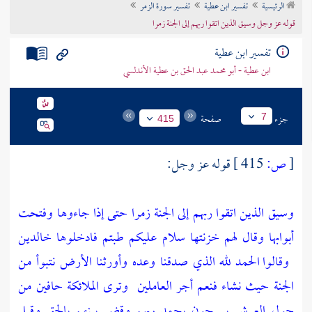
الرئيسية
تفسير ابن عطية
تفسير سورة الزمر
تراجم الأعلام
قوله عز وجل وسيق الذين اتقوا ربهم إلى الجنة زمرا
تفسير ابن عطية
ابن عطية - أبو محمد عبد الحق بن عطية الأندلسي
جزء
صفحة
7
415
[
ص:
415 ]
قوله عز وجل:
وسيق الذين اتقوا ربهم إلى الجنة زمرا حتى إذا جاءوها وفتحت
أبوابها وقال لهم خزنتها سلام عليكم طبتم فادخلوها خالدين
وقالوا الحمد لله الذي صدقنا وعده وأورثنا الأرض نتبوأ من
الجنة حيث نشاء فنعم أجر العاملين
وترى الملائكة حافين من
حول العرش يسبحون بحمد ربهم وقضي بينهم بالحق وقيل