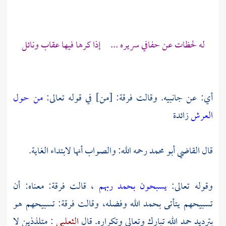
له لحظات عن حفافي سريره ... إذا كرها فيها عقاب ونائل
أي: عن جانبيه. وقالت فرقة: [من] في قوله تعالى:
من حول
العرش
زائدة
قال
القاضي أبو محمد
رحمه الله: والصواب أنها لابتداء الغاية.
وقوله تعالى:
يسبحون بحمد ربهم
، قالت فرقة: معناه: أن
تسبيحهم يتأتى بحمد الله وفضله، وقالت فرقة: تسبيحهم هو
بترديد حمد الله تبارك وتعالى وتكراره. قال
الثعلبي
: متلذذين لا