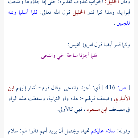
وقال
الخليل:
الجواب محذوف تقديره: حتى إذا جاؤوها وفتحت
أبوابها، وهذا كما قدر
الخليل
قول الله تعالى:
فلما أسلما وتله
للجبين
.
وكما قدر أيضا قول
امرئ القيس:
فلما أجزنا ساحة الحي وانتحى
[
ص:
416 ]
أي: أجزنا وانتحى. وقال قوم - أشار إليهم
ابن
الأنباري
وضعف قولهم -: هذه واو الثمانية، وسقطت هذه الواو
في مصحف
ابن مسعود
، فهي كالأولى.
وقوله:
سلام عليكم
تحية، ويحتمل أن يريد أنهم قالوا لهم: سلام