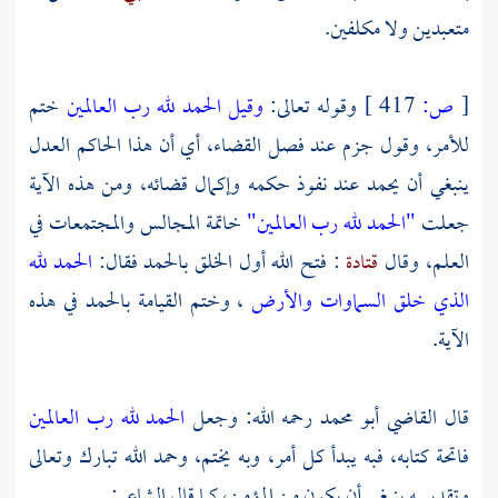
متعبدين ولا مكلفين.
[
ص:
417 ]
وقوله تعالى:
وقيل الحمد لله رب العالمين
ختم
للأمر، وقول جزم عند فصل القضاء، أي أن هذا الحاكم العدل
ينبغي أن يحمد عند نفوذ حكمه وإكمال قضائه، ومن هذه الآية
جعلت
"الحمد لله رب العالمين"
خاتمة المجالس والمجتمعات في
العلم، وقال
قتادة
: فتح الله أول الخلق بالحمد فقال:
الحمد لله
الذي خلق السماوات والأرض
، وختم القيامة بالحمد في هذه
الآية.
قال
القاضي أبو محمد
رحمه الله: وجعل
الحمد لله رب العالمين
فاتحة كتابه، فبه يبدأ كل أمر، وبه يختم، وحمد الله تبارك وتعالى
وتقديسه ينبغي أن يكون من المؤمن، كما قال الشاعر: