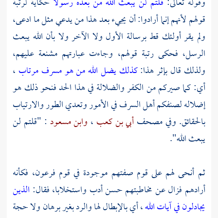
وقوله تعالى:
قلتم لن يبعث الله من بعده رسولا
حكاية لرتبة
قولهم لأنهم إنما أرادوا: أن يجيء بعد هذا من يدعي مثل ما ادعى،
ولم يقر أولئك قط برسالة الأول ولا الآخر ولا بأن الله يبعث
الرسل، فحكى رتبة قولهم، وجاءت عبارتهم مشنعة عليهم،
ولذلك قال بإثر هذا:
كذلك يضل الله من هو مسرف مرتاب
،
أي: كما صيركم من الكفر والضلالة في هذا الحد فنحو ذلك هو
إضلاله لصنفكم أهل السرف في الأمور وتعدي الطور والارتياب
بالحقائق. وفي مصحف
أبي بن كعب
،
وابن مسعود
: "قلتم لن
يبعث الله".
ثم أنحى لهم على قوم صفتهم موجودة في قوم فرعون، فكأنه
أرادهم فزال عن مخاطبتهم حسن أدب واستخلابا، فقال:
الذين
يجادلون في آيات الله
، أي بالإبطال لها والرد بغير برهان ولا حجة