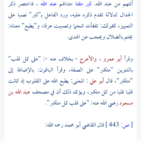
أتتهم من عند الله.
كبر مقتا
جدالهم
عند الله
، فاختصر ذكر
الجدال لدلالة تقدم ذكره عليه، ورد الفاعل بـ"كبر" نصبا على
التمييز، كقولك: تفقأت شحما وتصببت عرقا، و"يطبع" معناه:
يختم بالضلال ويحجب عن الهدى.
وقرأ
أبو عمرو
،
والأعرج
- بخلاف عنه -: "على كل قلب"
بالتنوين "متكبر" على الصفة، وقرأ الباقون: بالإضافة إلى
"متكبر"، قال
أبو علي
: المعنى: يطبع الله على القلوب إذ كانت
قلبا قلبا من كل متكبر، ويؤكد ذلك أن في مصحف
عبد الله بن
مسعود
رضي الله عنه: "على قلب كل متكبر".
[
ص:
443 ]
قال
القاضي أبو محمد
رحمه الله: