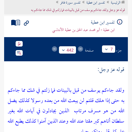
الرئيسية
تفسير ابن عطية
تفسير سورة غافر
تراجم الأعلام
قوله عز وجل ولقد جاءكم يوسف من قبل بالبينات فما زلتم في شك مما جاءكم به
تفسير ابن عطية
ابن عطية - أبو محمد عبد الحق بن عطية الأندلسي
جزء
صفحة
7
442
قوله عز وجل:
ولقد جاءكم يوسف من قبل بالبينات فما زلتم في شك مما جاءكم
به حتى إذا هلك قلتم لن يبعث الله من بعده رسولا كذلك يضل
الله من هو مسرف مرتاب
الذين يجادلون في آيات الله بغير
سلطان أتاهم كبر مقتا عند الله وعند الذين آمنوا كذلك يطبع الله
على كل قلب متكبر جبار