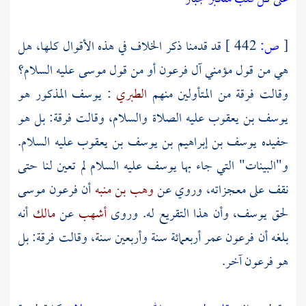
[
ص:
442 ]
قد قدمنا ذكر الخلاف في هذه الأقوال كلها، هل
هي من قول مؤمني آل فرعون أو من قول
موسى
عليه السلام؟
وقالت فرقة من المتأولين منهم
الطبري
:
يوسف
المذكور هو
يوسف بن يعقوب
عليه الصلاة والسلام، وقالت فرقة: بل هو
حفيده
يوسف بن إبراهيم بن يوسف بن يعقوب
عليه السلام.
و"البينات" التي جاء بها
يوسف
عليه السلام لم تعين لنا حتى
نقف على معجزاته، وروي عن
وهب بن منبه
أن
فرعون
موسى
لحق
يوسف،
وأن هذا التقريع له. وروى
أشهب
عن
مالك
أنه
بلغه أن
فرعون
عمر أربعمائة سنة وأربعين سنة، وقالت فرقة: بل
هو
فرعون
آخر.