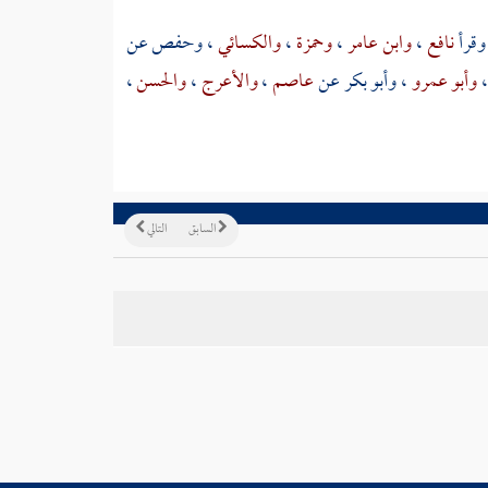
وقرأ
نافع
،
وابن عامر
،
وحمزة
،
والكسائي
،
وحفص
عن
وأبو عمرو
،
وأبو بكر
عن
عاصم
،
والأعرج
،
والحسن
،
السابق
التالي