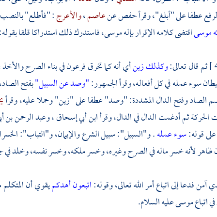
لرفع عطفا على "أبلغ"، وقرأ
حفص
عن
عاصم
،
والأعرج
: "فأطلع" بالنصب ب
له موسى
اقتضى كلامه الإقرار بإله
موسى،
فاستدرك ذلك استدراكا قلقا بقوله:
ثم قال تعالى:
وكذلك زين
أي أنه كما تخرق
فرعون
في بناء الصرح والأخذ 
طان سوء عمله في كل أفعاله، وقرأ الجمهور:
"وصد عن السبيل"
بفتح الصاد، 
ضم الصاد وفتح الدال المشددة: "وصد" عطفا على "زين" وحملا عليه، وقرأ
يح
 الحركة ثم أدغمت الدال في الدال، وقرأ
ابن أبي إسحاق
،
وعبد الرحمن بن أب
على قوله:
سوء عمله
. و"السبيل": سبيل الشرع والإيمان، و"التباب": الخسرا
ظاهر لأنه خسر ماله في الصرح وغيره، وخسر ملكه، وخسر نفسه، وخلد في ج
 آمن فدعا إلى اتباع أمر الله تعالى، وقوله:
اتبعون أهدكم
يقوي أن المتكلم
م
في اتباع
موسى
عليه السلام.