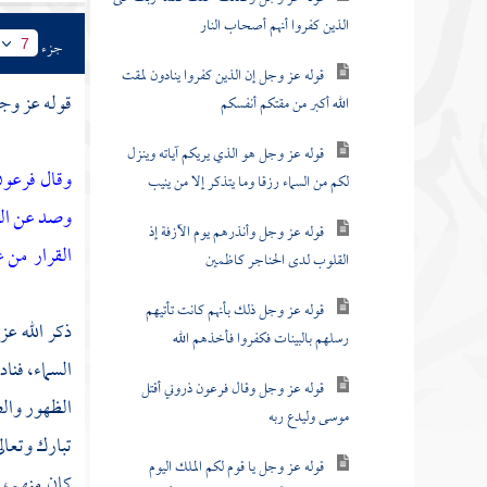
الذين كفروا أنهم أصحاب النار
جزء
7
قوله عز وجل إن الذين كفروا ينادون لمقت
قوله عز وج
الله أكبر من مقتكم أنفسكم
قوله عز وجل هو الذي يريكم آياته وينزل
وقال فرعون
لكم من السماء رزقا وما يتذكر إلا من ينيب
وصد عن السب
قوله عز وجل وأنذرهم يوم الآزفة إذ
القرار
من ع
القلوب لدى الحناجر كاظمين
قوله عز وجل ذلك بأنهم كانت تأتيهم
ذكر الله عز
رسلهم بالبينات فكفروا فأخذهم الله
السماء، فنا
قوله عز وجل وقال فرعون ذروني أقتل
الظهور وال
موسى وليدع ربه
تبارك وتعال
قوله عز وجل يا قوم لكم الملك اليوم
كان منهم، 