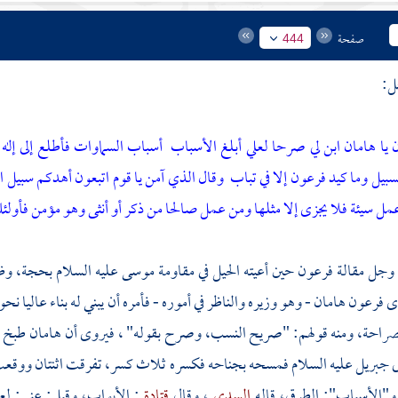
صفحة
444
ل:
 يا هامان ابن لي صرحا لعلي أبلغ الأسباب
أسباب السماوات فأطلع إلى إله
يل وما كيد فرعون إلا في تباب
وقال الذي آمن يا قوم اتبعون أهدكم سبيل ا
مل سيئة فلا يجزى إلا مثلها ومن عمل صالحا من ذكر أو أنثى وهو مؤمن فأول
 وجل مقالة
فرعون
حين أعيته الحيل في مقاومة
موسى
عليه السلام بحجة، وظه
دى
فرعون
هامان
- وهو وزيره والناظر في أموره - فأمره أن يبني له بناء عاليا
صراحة، ومنه قولهم: "صريح النسب، وصرح بقوله" ، فيروى أن
هامان
طبخ ا
ى
جبريل
عليه السلام فمسحه بجناحه فكسره ثلاث كسر، تفرقت اثنتان ووقعت 
و"الأسباب": الطرق، قاله
السدي
، وقال
قتادة
: الأبواب، وقيل: عنى: لعل