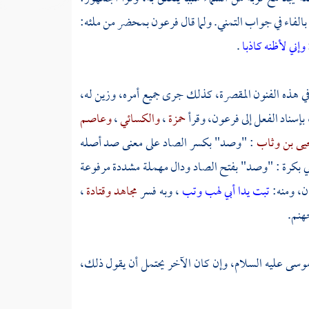
الفاء في جواب التمني. ولما قال
فرعون
بمحضر من ملئه:
وإني لأظنه كاذبا
.
في هذه الفنون المقصرة، كذلك جرى جميع أمره، وزين له،
بإسناد الفعل إلى
فرعون،
وقرأ
حمزة
،
والكسائي
،
وعاصم
يى بن وثاب
: "وصد" بكسر الصاد على معنى صد أصله
ي بكرة
: "وصد" بفتح الصاد ودال مهملة مشددة مرفوعة
ن، ومنه:
تبت يدا أبي لهب وتب
، وبه فسر
مجاهد
وقتادة
،
هنم.
وسى
عليه السلام، وإن كان الآخر يحتمل أن يقول ذلك،