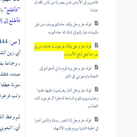
ظاهرين في الأرض فمن ينصرنا من بأس الله إن
"فأطلع"
با
جاءنا
فأطلع إلى إ
قوله عز وجل ولقد جاءكم يوسف من قبل
بالبينات فما زلتم في شك مما جاءكم به
[
ص:
444 ]
قوله عز وجل وقال فرعون يا هامان ابن لي
أي زين الشي
صرحا لعلي أبلغ الأسباب
، وجماعة ب
قوله عز وجل ويا قوم ما لي أدعوكم إلى
صدد، فنقلت
النجاة وتدعونني إلى النار
منونة عطفا 
قوله عز وجل النار يعرضون عليها غدوا
وتب
فرعون
وعشيا ويوم تقوم الساعة أدخلوا آل فرعون أشد
العذاب
ثم وعظ الذي
قوله عز وجل إنا لننصر رسلنا والذين آمنوا
أي: اتبعوني 
في الحياة الدنيا ويوم يقوم الأشهاد