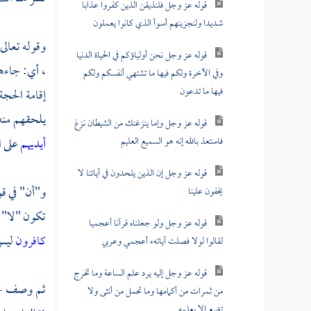
قوله عز وجل فلنذيقن الذين كفروا عذابا
شديدا ولنجزينهم أسوأ الذي كانوا يعملون
وقوله تعالى
قوله عز وجل نحن أولياؤكم في الحياة الدنيا
، أي: جاءه
وفي الآخرة ولكم فيها ما تشتهي أنفسكم ولكم
فيها ما تدعون
إقامة الحجة
يلحقهم منه
قوله عز وجل وإما ينزغنك من الشيطان نزغ
فاستعذ بالله إنه هو السميع العليم
أيديهم
على ا
قوله عز وجل إن الذين يلحدون في آياتنا لا
و"أن" في قو
يخفون علينا
تكون "لا" ن
قوله عز وجل ولو جعلناه قرآنا أعجميا
كافرون
ليس 
لقالوا لولا فصلت آياتهء أعجمي وعربي
قوله عز وجل إليه يرد علم الساعة وما تخرج
ثم وصف حال
من ثمرات من أكمامها وما تحمل من أنثى ولا
تضع إلا بعلمه