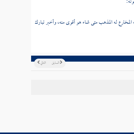
وله:
 المخترع له المذهب متى شاء هو أقوى منه، وأخبر تبارك
السابق
التالي