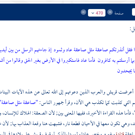
صفحة
470
ل:
 فقل أنذرتكم صاعقة مثل صاعقة عاد وثمود
إذ جاءتهم الرسل من بين أيديهم
 بما أرسلتم به كافرون
فأما عاد فاستكبروا في الأرض بغير الحق وقالوا من أشد
تنا يجحدون
إن أعرضت
قريش
والعرب
الذين دعوتهم إلى الله تعالى عن هذه الآيات الب
 التي كذبت كما تكذب هي الآن، وقرأ جمهور الناس:
"صاعقة مثل صاعقة"
فأما هذه القراءة الأخيرة، ففيها المعنى بين; لأن الصعقة: الهلاك للإنسان، و
وهي تكون معها في الأحيان قطعة نار، فشبهت هنا وقعة العذاب بها; لأن عادا 
صاعقة
قتادة
وغيره. وخص
عادا
وثمودا
بالذكر لوقوف
قريش
على بلادها في
الي