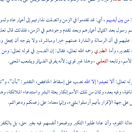
:
من بين أيديهم
، أي: قد تقدموا في الزمن واتصلت نذارتهم إلى أعمار
عاد
وثمو
م رسول بعد اكتمال أعمارهم وبعد تقدم وجودهم في الزمن، فلذلك قال تعال
 عليهم في أن الرسالة والنذارة عمتهم خبرا ومباشرة، ولا يتوجه أن يجعل
وم
 تقصير، وأما
الطبري
رحمه الله تعالى، فقال: إن الضمير في قوله تعالى:
ومن 
لأمم، وتابعه
الثعلبي
، وهذا غير قوي; لأنه يفرق الضمائر ويشعب المعنى.
له تعالى:
ألا تعبدوا إلا الله
نصب على إسقاط الخافض، التقدير: "بأن"، و"تعب
افية، وفيه بعد، وكان من تلك الأمم إنكار بعثة البشر واستدعاء الملائكة، وه
على جهة الإقرار بأنهم أرسلوا بشيء، وإنما معناه: على زعمكم ودعواكم.
ة القوم، وأن عادا طلبوا التكبر ووضعوا أنفسهم فيه بغير حق، بل بالكفر 