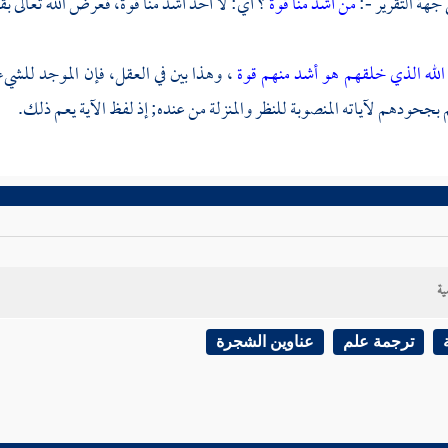
 جهة التقرير -:
من أشد منا قوة
؟ أي: لا أحد أشد منا قوة، فعرض الله تعالى بق
ن الله الذي خلقهم هو أشد منهم قوة
، وهذا بين في العقل، فإن الموجد للشيء
 بجحودهم لآياته المنصوبة للنظر والمنزلة من عنده; إذ لفظ الآية يعم ذلك.
ية
ترجمة علم
عناوين الشجرة