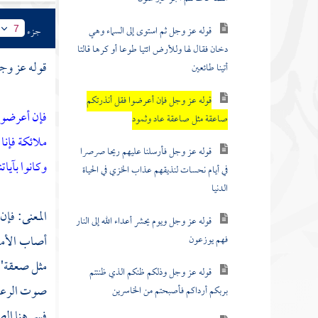
قوله عز وجل ثم استوى إلى السماء وهي
جزء
7
دخان فقال لها وللأرض ائتيا طوعا أو كرها قالتا
قوله عز وج
أتينا طائعين
قوله عز وجل فإن أعرضوا فقل أنذرتكم
فإن أعرضوا
صاعقة مثل صاعقة عاد وثمود
ملائكة فإنا
قوله عز وجل فأرسلنا عليهم ريحا صرصرا
وكانوا بآيا
في أيام نحسات لنذيقهم عذاب الخزي في الحياة
الدنيا
المعنى: ف
قوله عز وجل ويوم يحشر أعداء الله إلى النار
أصاب الأمم
فهم يوزعون
مثل صعقة"، 
قوله عز وجل وذلكم ظنكم الذي ظننتم
صوت الرعد، 
بربكم أرداكم فأصبحتم من الخاسرين
فسر هنا ال