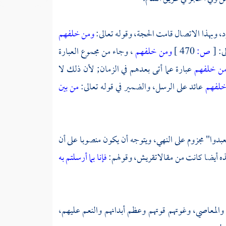
د،
وبهذا الاتصال قامت الحجة، وقوله تعالى:
ومن خلفهم
ى:
[
ص:
470 ]
ومن خلفهم
، وجاء من مجموع العبارة
ن خلفهم
عبارة عما أتى بعدهم في الزمان; لأن ذلك لا
خلفهم
عائد على الرسل، والضمير في قوله تعالى:
من بين
دوا" مجزوم على النهي، ويتوجه أن يكون منصوبا على أن
ذه أيضا كانت من مقالات
قريش،
وقولهم:
فإنا بما أرسلتم به
والمعاصي، وغوتهم قوتهم وعظم أبدانهم والنعم عليهم،