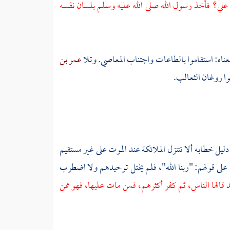
ف علي؟ فأخذ رسول الله صلى الله عليه وسلم بلسان نفسه
معناه: استقاموا بالطاعات واجتناب المعاصي. وتلا
عمر بن
غوا روغان الثعالب.
ليل خطابه ألا تتنزل الملائكة عند الموت على غير مستقيم
ا على قولهم: "ربنا الله"، فلم يختل توحيدهم ولا اضطرب
د قالها الناس، ثم كفر أكثرهم، فمن مات عليها، فهو ممن