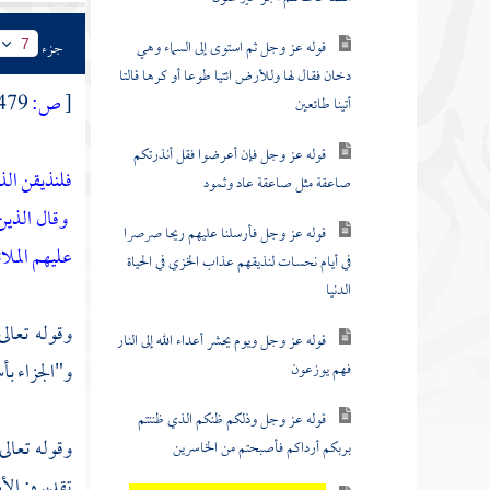
قوله عز وجل ثم استوى إلى السماء وهي
جزء
7
دخان فقال لها وللأرض ائتيا طوعا أو كرها قالتا
[
ص:
479 ]
أتينا طائعين
قوله عز وجل فإن أعرضوا فقل أنذرتكم
فلنذيقن الذ
صاعقة مثل صاعقة عاد وثمود
وقال الذين
قوله عز وجل فأرسلنا عليهم ريحا صرصرا
عليهم الملائ
في أيام نحسات لنذيقهم عذاب الخزي في الحياة
الدنيا
وقوله تعال
قوله عز وجل ويوم يحشر أعداء الله إلى النار
و"الجزاء بأ
فهم يوزعون
قوله عز وجل وذلكم ظنكم الذي ظننتم
وقوله تعالى
بربكم أرداكم فأصبحتم من الخاسرين
تقديره: الأ