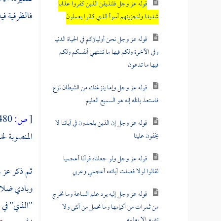
قوله عز وجل فلنذيقن الذين كفروا عذابا
فالظرفية فيه
شديدا ولنجزينهم أسوأ الذي كانوا يعملون
قوله عز وجل نحن أولياؤكم في الحياة الدنيا
وفي الآخرة ولكم فيها ما تشتهي أنفسكم ولكم
فيها ما تدعون
قوله عز وجل وإما ينزغنك من الشيطان نزغ
فاستعذ بالله إنه هو السميع العليم
[
ص:
480 ]
قوله عز وجل إن الذين يلحدون في آياتنا لا
المنصوبة لخل
يخفون علينا
قوله عز وجل ولو جعلناه قرآنا أعجميا
ثم ذكر عز و
لقالوا لولا فصلت آياتهء أعجمي وعربي
وبادي ضلال
قوله عز وجل إليه يرد علم الساعة وما تخرج
"الذي" في ق
من ثمرات من أكمامها وما تحمل من أنثى ولا
تضع إلا بعلمه