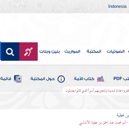
Indonesia
الصوتيات
المكتبة
المواريث
بنين وبنات
 PDF
كتاب الأمة
حول المكتبة
قائمة 
فروا عذابا شديدا ولنجزينهم أسوأ الذي كانوا يعملون
بن عطية
 - أبو محمد عبد الحق بن عطية الأندلسي