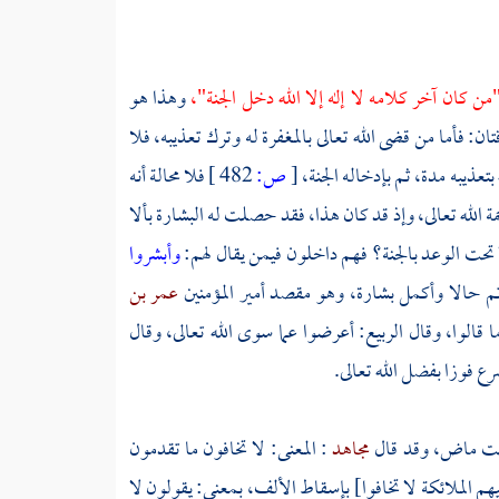
من كان آخر كلامه لا إله إلا الله دخل الجنة"،
وهذا هو
ن: فأما من قضى الله تعالى بالمغفرة له وترك تعذيبه، فلا
بتعذيبه مدة، ثم بإدخاله الجنة،
[
ص:
482 ]
فلا محالة أنه
الله تعالى، وإذ قد كان هذا، فقد حصلت له البشارة بألا
لا تحت الوعد بالجنة؟ فهم داخلون فيمن يقال لهم:
وأبشروا
أتم حالا وأكمل بشارة، وهو مقصد أمير المؤمنين
عمر بن
 قالوا، وقال الربيع: أعرضوا عما سوى الله تعالى، وقال
سرع فوزا بفضل الله تعالى.
ائت ماض، وقد قال
مجاهد
: المعنى: لا تخافون ما تقدمون
هم الملائكة لا تخافوا] بإسقاط الألف، بمعنى: يقولون لا