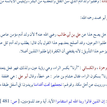
ادة
: وطلبوا ولد
آدم
الذي سن القتل والمعصية من البشر، وإبليس الأبالسة من 
أبو محمد
رحمه الله:
 هل يصح هذا عن
علي بن أبي طالب
رضي الله عنه؟ لأن ولد
آدم
مؤمن عاص، وهؤ
 طلبوا النوعين، وقد أصلح بعضهم هذا القول بأن قال: يطلب ولد
آدم
كل عا
زحم هذا التأويل; لأنه يقتضي أن الكفرة إنما طلبوا اللذين أضلا.
وحمزة
،
والكسائي
: "أرنا" بكسر الراء، وهي رؤية عين، ولذلك فهو فعل يتعد
رنا" بسكون الراء، فقال
هشام بن عامر
: هو خطأ، وقال
أبو علي
: هي مخففة 
ر، ورويت عن أهل
مكة.
وقولهم:
نجعلهما تحت أقدامنا
يريدون: في أسفل طبقة من
:
إن الذين قالوا ربنا الله ثم استقاموا
الآية. آية وعد للمؤمنين،
[
ص:
481 ]