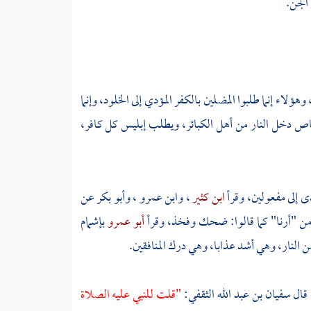
الجن.
لاء إنما طلبوا المضلين بالكفر المؤدي إلى الخلود، وإنما
ص دخل النار من أهل الكبائر، ويطلب إبليس كل كافر،
ى إلى مفعولين، وقرأ
ابن كثير
،
وابن عمرو
،
وأبو بكر
عن
من "أرنا" كما قالوا: ضحك وفخذ، وقرأ
أبو عمرو
بإشمام
 النار، وهي أشد عذابا، وهي درك المنافقين.
قال
سفيان بن عبد الله الثقفي:
"قلت للنبي عليه الصلاة