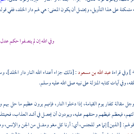
 متمكنة على هذا التأويل، ويحتمل أن يكون المعنى: هي لهم دار الخلد، ففي قوله
وفي الله إن لم ينصفوا حكم عدل
وفي قراءة
عبد الله بن مسعود
: [ذلك جزاء أعداء الله النار دار الخلد]، 
قه، وفي آيات كتابه المنزلة على نبيه صلى الله عليه وسلم.
جل مقالة كفار يوم القيامة، إذا دخلوا النار، فإنهم يرون عظيم ما حل به
تهم، فيعظم غيظهم وحنقهم عليه، ويودون أن يحصل في أشد العذاب، فحينئذ
ولهم: [الذين] إنما هو للجنس، أي: أرنا كل مغو ومضل من الجن والإنس، وه