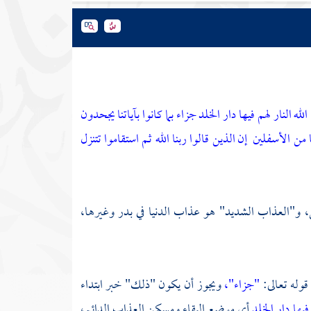
له النار لهم فيها دار الخلد جزاء بما كانوا بآياتنا يجحدون
ا من الأسفلين
إن الذين قالوا ربنا الله ثم استقاموا تتنزل
، و"العذاب الشديد" هو عذاب الدنيا في بدر وغيرها،
قوله تعالى:
"جزاء"،
ويجوز أن يكون "ذلك" خبر ابتداء
فيها دار الخلد
أي موضع البقاء ومسكن العذاب الدائم،