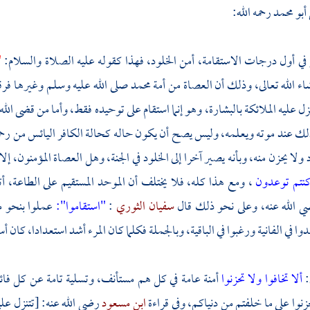
أبو محمد
رحمه الله:
 في أول درجات الاستقامة، أمن الخلود، فهذا كقوله عليه الصلاة والسلام:
"
شاء الله تعالى، وذلك أن العصاة من أمة
محمد
صلى الله عليه وسلم وغيرها فرقتا
نزل عليه الملائكة بالبشارة، وهو إنما استقام على توحيده فقط، وأما من قضى الله 
لك عند موته ويعلمه، وليس يصح أن يكون حاله كحالة الكافر اليائس من رحمة 
 ولا يحزن منه، وبأنه يصير آخرا إلى الخلود في الجنة، وهل العصاة المؤمنون، إ
 كنتم توعدون
، ومع هذا كله، فلا يختلف أن الموحد المستقيم على الطاعة، 
 الله عنه، وعلى نحو ذلك قال
سفيان الثوري
:
"استقاموا":
عملوا بنحو ما
وا في الفانية ورغبوا في الباقية، وبالجملة فكلما كان المرء أشد استعدادا، كان أ
:
ألا تخافوا ولا تحزنوا
أمنة عامة في كل هم مستأنف، وتسلية تامة عن كل ف
حزنوا على ما خلفتم من دنياكم، وفي قراءة
ابن مسعود
رضي الله عنه: [تتنزل علي