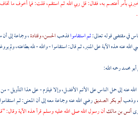
برني بأمر أعتصم به، فقال: قل ربي الله ثم استقم، قلت: فما أخوف ما تخا
س في مقتضى قوله تعالى:
ثم استقاموا
فذهب
الحسن،
وقتادة
، وجماعة إلى أن 
 الله عنه هذه الآية على المنبر، ثم قال: استقاموا - والله - لله بطاعته، ولم يرو
أبو محمد
رحمه الله:
ه عنه إلى حمل الناس على الأتم الأفضل، وإلا فيلزم - على هذا التأويل - من د
ة، وذهب
أبو بكر الصديق
رضي الله عنه وجماعة معه إلى أن المعنى: ثم استقامو
روى
أنس بن مالك
أن رسول الله صلى الله عليه وسلم قرأ هذه الآية وقال: "ق