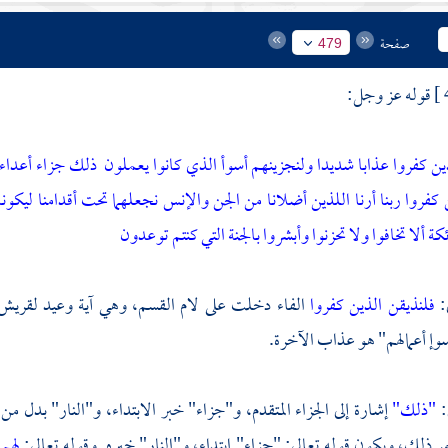
صفحة
479
قوله عز وجل:
ين كفروا عذابا شديدا ولنجزينهم أسوأ الذي كانوا يعملون
ذلك جزاء أعداء ال
 كفروا ربنا أرنا اللذين أضلانا من الجن والإنس نجعلهما تحت أقدامنا ليكون
كة ألا تخافوا ولا تحزنوا وأبشروا بالجنة التي كنتم توعدون
ى:
فلنذيقن الذين كفروا
الفاء دخلت على لام القسم، وهي آية وعيد لقريش
سوإ أعمالهم" هو عذاب الآخرة.
:
"ذلك"
إشارة إلى الجزاء المتقدم، و"جزاء" خبر الابتداء، و"النار" بدل من 
مر ذلك، ويكون قوله تعالى: "جزاء" ابتداء، و"النار" خبره. وقوله تعالى:
لهم 