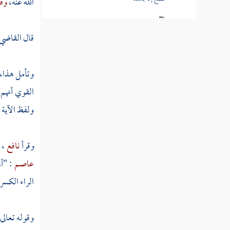
الله عنه،
وقت
قوله عز وجل وإذا أنعمنا على الإنسان
أعرض ونأى بجانبه وإذا مسه الشر فذو دعاء
قال
القاضي 
عريض
وتأمل هذا،
تفسير سورة الشورى
القوي أنهم
تفسير سورة الزخرف
ولفظ الآية ي
تفسير سورة الدخان
وقرأ
نافع
،
تفسير سورة الجاثية
عاصم
: "أ
تفسير سورة الأحقاف
الراء الكس
تفسير سورة محمد
وقوله تعالى
تفسير سورة الفتح