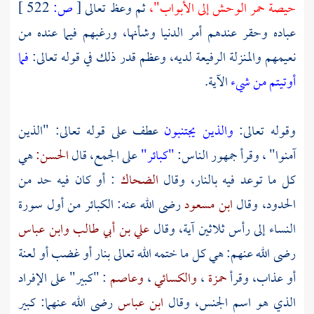
حيصة حمر الوحش إلى الأبواب"،
ثم وعظ تعالى
[
ص:
522 ]
عباده وحقر عندهم أمر الدنيا وشأنها، ورغبهم فيما عنده من
نعيمهم والمنزلة الرفيعة لديه، وعظم قدر ذلك في قوله تعالى:
فما
أوتيتم من شيء
الآية.
وقوله تعالى:
والذين يجتنبون
عطف على قوله تعالى: "الذين
آمنوا" ، وقرأ جمهور الناس:
"كبائر"
على الجمع، قال
الحسن:
هي
كل ما توعد فيه بالنار، وقال
الضحاك
: أو كان فيه حد من
الحدود، وقال
ابن مسعود
رضى الله عنه: الكبائر من أول سورة
النساء إلى رأس ثلاثين آية، وقال
علي بن أبي طالب
وابن عباس
رضى الله عنهم: هي كل ما ختمه الله تعالى بنار أو غضب أو لعنة
أو عذاب، وقرأ
حمزة
،
والكسائي
،
وعاصم
: "كبير" على الإفراد
الذي هو اسم الجنس، وقال
ابن عباس
رضى الله عنهما: كبير