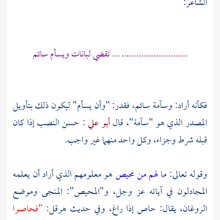
الشاعر:
........................... ... تقضي لبانات ويسأم سائم
فكأنه أراد: وسآمة سائم، فقدر: "وأن يسأم" ليكون ذلك بتأويل
المصدر الذي هو "سآمة"، قال
أبو علي
: حسن النصب إذا كان
قبله شرط وجزاء، وكل واحد منهما غير واجب.
وقوله تعالى:
ما لهم من محيص
هو معلومهم الذي أراد أن يعلمه
المجادلون في آياته عز وجل، و"المحيص": المنجى وموضع
الروغان، يقال: حاص إذا راغ، وفي حديث
هرقل:
"فحاصوا