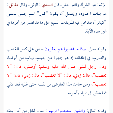
الإثم: هو الشرك والفواحش، قال
السدي
: الزنى، وقال
مقاتل
:
موجبات الحدود، ويحتمل أن يكون "كبير" اسم جنس بمعنى
"كبائر"، فتدخل فيه الموبقات السبع على ما قد تفسر من أمرها في
غير هذه الآية.
وقوله تعالى:
وإذا ما غضبوا هم يغفرون
حض على كسر الغضب
والتدرب في إطفائه، إذ هو جمهرة من جهنم، وباب من أبوابها،
وقال رجل للنبي صلى الله عليه وسلم: أوصني، قال: "لا
تغضب"، قال: زدني، قال: "لا تغضب"، قال: زدني، قال: "لا
تغضب"،
ومن جاهد هذا العارض من نفسه حتى غلبه فقد كفي
هما عظيما في دنياه وآخرته.
وقوله تعالى:
والذين استجابوا لربهم
: مدح لكل من آمن بالله