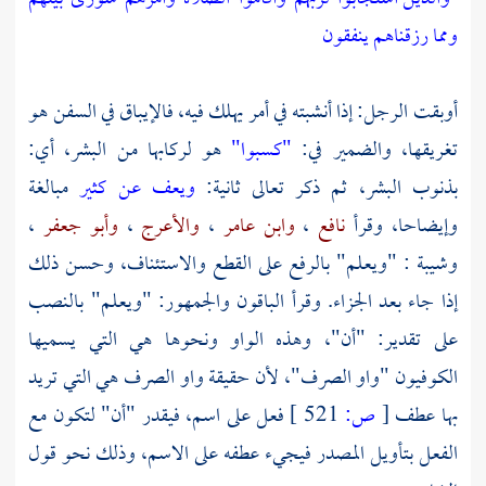
ومما رزقناهم ينفقون
أوبقت الرجل: إذا أنشبته في أمر يهلك فيه، فالإيباق في السفن هو
تغريقها، والضمير في:
"كسبوا"
هو لركابها من البشر، أي:
بذنوب البشر، ثم ذكر تعالى ثانية:
ويعف عن كثير
مبالغة
وإيضاحا، وقرأ
نافع
،
وابن عامر
،
والأعرج
،
وأبو جعفر
،
وشيبة
: "ويعلم" بالرفع على القطع والاستئناف، وحسن ذلك
إذا جاء بعد الجزاء. وقرأ الباقون والجمهور: "ويعلم" بالنصب
على تقدير: "أن"، وهذه الواو ونحوها هي التي يسميها
الكوفيون "واو الصرف"، لأن حقيقة واو الصرف هي التي تريد
بها عطف
[
ص:
521 ]
فعل على اسم، فيقدر "أن" لتكون مع
الفعل بتأويل المصدر فيجيء عطفه على الاسم، وذلك نحو قول