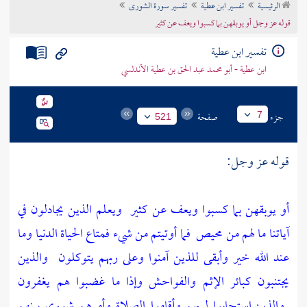
الرئيسية
تفسير ابن عطية
تفسير سورة الشورى
تراجم الأعلام
قوله عز وجل أو يوبقهن بما كسبوا ويعف عن كثير
تفسير ابن عطية
ابن عطية - أبو محمد عبد الحق بن عطية الأندلسي
جزء
صفحة
7
521
قوله عز وجل:
أو يوبقهن بما كسبوا ويعف عن كثير
ويعلم الذين يجادلون في
آياتنا ما لهم من محيص
فما أوتيتم من شيء فمتاع الحياة الدنيا وما
عند الله خير وأبقى للذين آمنوا وعلى ربهم يتوكلون
والذين
يجتنبون كبائر الإثم والفواحش وإذا ما غضبوا هم يغفرون
والذين استجابوا لربهم وأقاموا الصلاة وأمرهم شورى بينهم