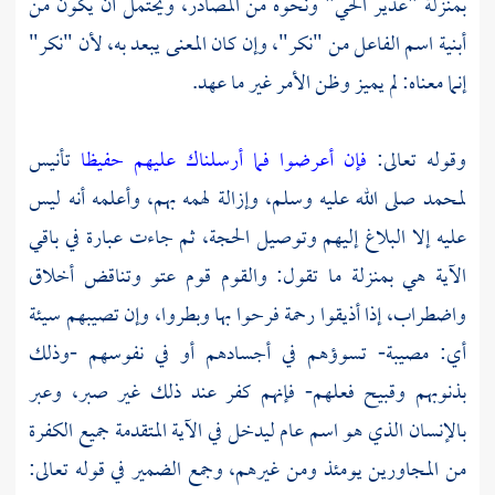
بمنزلة "عذير الحي" ونحوه من المصادر، ويحتمل أن يكون من
أبنية اسم الفاعل من "نكر"، وإن كان المعنى يبعد به، لأن "نكر"
إنما معناه: لم يميز وظن الأمر غير ما عهد.
وقوله تعالى:
فإن أعرضوا فما أرسلناك عليهم حفيظا
تأنيس
لمحمد
صلى الله عليه وسلم، وإزالة لهمه بهم، وأعلمه أنه ليس
عليه إلا البلاغ إليهم وتوصيل الحجة، ثم جاءت عبارة في باقي
الآية هي بمنزلة ما تقول: والقوم قوم عتو وتناقض أخلاق
واضطراب، إذا أذيقوا رحمة فرحوا بها وبطروا، وإن تصيبهم سيئة
أي: مصيبة- تسوؤهم في أجسادهم أو في نفوسهم -وذلك
بذنوبهم وقبيح فعلهم- فإنهم كفر عند ذلك غير صبر، وعبر
بالإنسان الذي هو اسم عام ليدخل في الآية المتقدمة جميع الكفرة
من المجاورين يومئذ ومن غيرهم، وجمع الضمير في قوله تعالى: