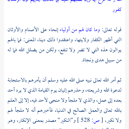
كفور
قوله تعالى:
وما كان لهم من أولياء
إنحاء على الأصنام والأوثان
التي أظهر الكفار ولايتها، واعتقدوا ذلك دينا، المعنى: فما بالهم
يوالون هذه التي لا تضر ولا تنفع، ولكن من يضلل الله فما له
من سبيل هدى ونجاة.
ثم أمر الله تعالى نبيه صلى الله عليه وسلم أن يأمرهم بالاستجابة
لدعوة الله وشريعته، وحذرهم إتيان يوم القيامة الذي لا يرد أحد
بعده إلى عمل، والذي لا ملجأ ولا منجى لأحد فيه، إلا إلى العلم
بالله تعالى والعمل الصالح في الدنيا، فأخبرهم أنه لا ملجأ لهم
ولا نكير،
[
ص:
528 ]
و"النكير" مصدر بمعنى الإنكار، وهو