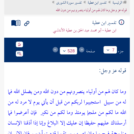
الرئيسية
تفسير ابن عطية
تفسير سورة الشورى
تراجم الأعلام
قوله عز وجل وما كان لهم من أولياء ينصرونهم من دون الله
تفسير ابن عطية
ابن عطية - أبو محمد عبد الحق بن عطية الأندلسي
جزء
صفحة
7
528
قوله عز وجل:
وما كان لهم من أولياء ينصرونهم من دون الله ومن يضلل الله فما
له من سبيل
استجيبوا لربكم من قبل أن يأتي يوم لا مرد له من
الله ما لكم من ملجإ يومئذ وما لكم من نكير
فإن أعرضوا فما
أرسلناك عليهم حفيظا إن عليك إلا البلاغ وإنا إذا أذقنا الإنسان
منا رحمة فرح بها وإن تصبهم سيئة بما قدمت أيديهم فإن الإنسان