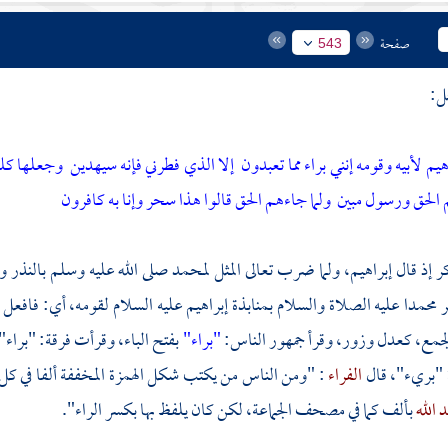
صفحة
543
ل:
هيم لأبيه وقومه إنني براء مما تعبدون
إلا الذي فطرني فإنه سيهدين
وجعلها كلم
الحق ورسول مبين
ولما جاءهم الحق قالوا هذا سحر وإنا به كافرون
كر إذ قال
إبراهيم،
ولما ضرب تعالى المثل
لمحمد
صلى الله عليه وسلم بالنذر
ر
محمدا
عليه الصلاة والسلام بمنابذة
إبراهيم
عليه السلام لقومه، أي: فافعل 
لجمع، كعدل وزور، وقرأ جمهور الناس:
"براء"
بفتح الباء، وقرأت فرقة: "برا
 "بريء"، قال
الفراء
: "ومن الناس من يكتب شكل الهمزة المخففة ألفا في كل
 الله
بألف كما في مصحف الجماعة، لكن كان يلفظ بها بكسر الراء".