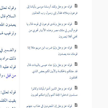
قوله عز وجل ولقد أرسلنا موسى بآياتنا إلى
وقوله تعالى
فرعون وملائه فقال إني رسول رب العالمين
السلام قال 
يعبدون الله
قوله عز وجل ونادى فرعون في قومه قال يا
قوم أليس لي ملك مصر وهذه الأنهار تجري من
وترغيب لهم ف
تحتي أفلا تبصرون
قوله عز وجل ولما ضرب ابن مريم مثلا إذا
والضمير في 
قومك منه يصدون
ذلك مراد به:
قوله عز وجل ولما جاء عيسى بالبينات قال
قوله عليه ا
قد جئتكم بالحكمة ولأبين لكم بعض الذي
من قبل
، وا
تختلفون
قوله عز وجل الذين آمنوا بآياتنا وكانوا
قوله تعالى:
مسلمين ادخلوا الجنة أنتم وأزواجكم تحبرون
بقيت الكلم
قوله عز وجل إن المجرمين في عذاب جهنم