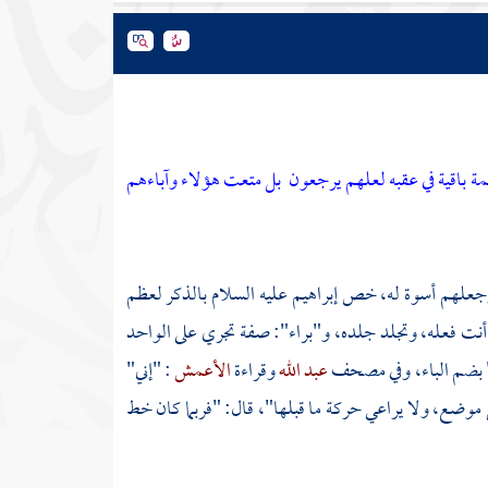
ة باقية في عقبه لعلهم يرجعون
بل متعت هؤلاء وآباءهم
 وجعلهم أسوة له، خص
إبراهيم
عليه السلام بالذكر لعظم
أنت فعله، وتجلد جلده، و"براء": صفة تجري على الواحد
ء" بضم الباء، وفي مصحف
عبد الله
وقراءة
الأعمش
: "إني"
 موضع، ولا يراعي حركة ما قبلها"، قال: "فربما كان خط