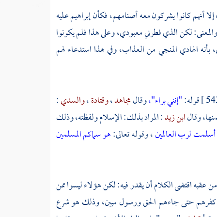
 إلا أنهم كانوا يشركون معه أصنامهم، فكأن
إبراهيم
عليه
ع، والمعنى: لكن الذي فطرني معبودي، وعلى هذا فلم يكونوا
ى، بأنه الهادي المنجي من العذاب، وفي هذا استدعاء لهم
قوله:
"إنني براء"،
وقال
مجاهد
،
وقتادة
،
والسدي
:
منها، وقال
ابن زيد
: المراد بذلك: الإسلام ولفظته، وذلك
ل أسلمت لرب العالمين
، وقوله تعالى:
هو سماكم المسلمين
 عقبه اقتضى الكلام أن يقدر فيه: لكن هؤلاء ليسوا ممن
 مع كفرهم حتى جاءهم الحق ورسول مبين، وذلك هو شرع