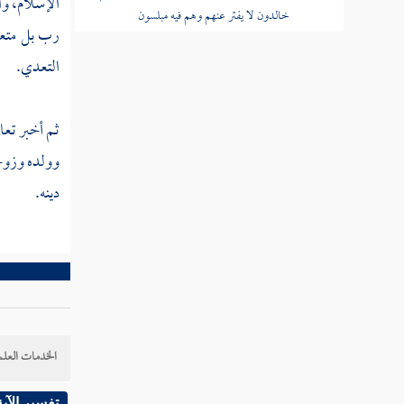
الإسلام، و
خالدون لا يفتر عنهم وهم فيه مبلسون
رب بل متع
قوله عز وجل سبحان رب السماوات
التعدي.
والأرض رب العرش عما يصفون
قوله عز وجل ولا يملك الذين يدعون من
ثم أخبر تعا
دونه الشفاعة إلا من شهد بالحق وهم يعلمون
وولده وزوجه
دينه.
تفسير سورة الدخان
تفسير سورة الجاثية
تفسير سورة الأحقاف
تفسير سورة محمد
الخدمات العلم
تفسير سورة الفتح
تفسير الآية