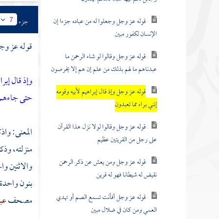
قوله عز وجل وجعلوا له من عباده جزءا إن
جزء
7
الإنسان لكفور مبين
قوله عز وج
قوله عز وجل وقالوا لو شاء الرحمن ما
عبدناهم ما لهم بذلك من علم إن هم إلا يخرصون
وإذ قال إبرا
قوله عز وجل وإذ قال إبراهيم لأبيه وقومه
حتى جاءهم 
إنني براء مما تعبدون
قوله عز وجل وقالوا لولا نزل هذا القرآن
المعنى: واذ
على رجل من القريتين عظيم
منزلته، وذك
قوله عز وجل ومن يعش عن ذكر الرحمن
والاثنين وا
نقيض له شيطانا فهو له قرين
بنون واحدة
قوله عز وجل أفأنت تسمع الصم أو تهدي
مصحف
عبد
العمي ومن كان في ضلال مبين