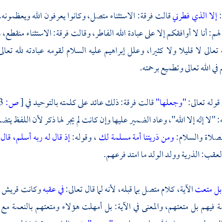
:
إلا الذي فطرني
قالت فرقة: الاستثناء متصل، وكانوا يعرفون الله ويعظمونه،
لهم: أنا لا أوافقكم إلا على عبادة الله الفاطر، وقالت فرقة: الاستثناء منقط
 تعالى لا قليلا ولا كثيرا، وعلل
إبراهيم
عليه السلام لقومه عبادته لله تعال
ي الله تعالى وتطميع برحمته.
قوله تعالى:
"وجعلها"
قالت فرقة: ذلك عائد على كلمته بالتوحيد في
[
ص:
543 ]
 "لا إله إلا الله"، وعاد الضمير عليها وإن كانت لم يجر لها ذكر لأن اللفظ يتض
لصلاة والسلام:
ومن ذريتنا أمة مسلمة لك
، وقوله:
إذ قال له ربه أسلم، قا
لعقب: الذرية وولد الولد ما امتد فرعهم.
بل متعت
الآية، كلام متصل بما قبله، لأنه لما قال تعالى:
في عقبه
وكانت قريش من
ة فيهم بل متعتهم، والمعنى في الآية: بل أمهلت هؤلاء ومتعتهم بالنعمة