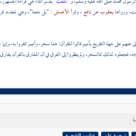
الرسول
محمد
صلى الله عليه وسلم، و
"متعت"
بضم التاء هي قراءة الجمهور،
ت، ورواها
يعقوب
عن
نافع
، وقرأ
الأعمش
: "بل متعنا"، وهي تعضد قرا
لى عنهم على جهة التقريع بأنهم قالوا للقرآن: هذا سحر، وأنهم كفروا به، وإ
، فجعلوه لذلك كالسحر، ولم ينظروا إلى الفرق في أن المفارق بالقرآن يفارق
ية
ترجمة علم
عناوين الشجرة