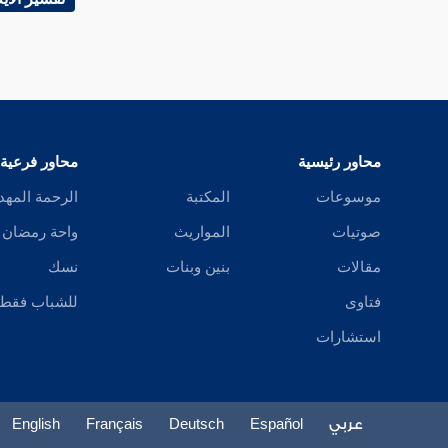
تفسير سورة الحجرات
تفسير سورة ق
تفسير سورة الذاريات
تفسير سورة الطور
محاور رئيسية
محاور فرعية
تفسير سورة النجم
موسوعات
المكتبة
الرحمة المهد
تفسير سورة القمر
صوتيات
المواريث
واحة رمضان
مقالات
بنين وبنات
نسك
تفسير سورة الرحمن
فتاوى
للشباب فقط
تفسير سورة الواقعة
استشارات
تفسير سورة الحديد
تفسير سورة المجادلة
عربي
Español
Deutsch
Français
English