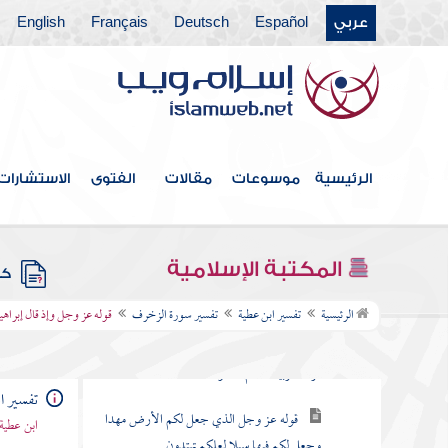
عربي
Español
Deutsch
Français
English
تفسير سورة الصافات
تفسير سورة ص
تفسير سورة الزمر
تفسير سورة غافر
الرئيسية
موسوعات
مقالات
الفتوى
الاستشارات
تفسير سورة فصلت
تفسير سورة الشورى
المكتبة الإسلامية
كتب
تفسير سورة الزخرف
الرئيسية
تفسير ابن عطية
تفسير سورة الزخرف
قوله عز وجل وإذ قال إبراهيم 
قوله عز وجل حم والكتاب المبين إنا جعلناه
قرآنا عربيا لعلكم تعقلون
تفسير ا
قوله عز وجل الذي جعل لكم الأرض مهدا
ابن عطية
وجعل لكم فيها سبلا لعلكم تهتدون