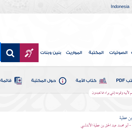
Indonesia
الصوتيات
المكتبة
المواريث
بنين وبنات
 PDF
كتاب الأمة
حول المكتبة
قائمة 
لأبيه وقومه إنني براء مما تعبدون
بن عطية
 - أبو محمد عبد الحق بن عطية الأندلسي