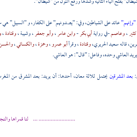
طان" بفتح الياء الثانية وشدها ورفع النون من "شيطان".
"وإنهم"
عائد على الشياطين، وفي: "يصدونهم" على الكفار، و "السبيل" هي س
كثير
،
وعاصم
-في رواية
أبي بكر
-
وابن عامر
،
وأبو جعفر
،
وشيبة
،
وقتادة
،
و
رين، قاله
سعيد الحريري،
وقتادة
، وقرأ
أبو عمرو
،
وحمزة
،
والكسائي
،
والحسن
يريد العاشي وحده، وفاعل: "قال": هو العاشي.
ى:
بعد المشرقين
يحتمل ثلاثة معان، أحدها: أن يريد: بعد المشرق من المغرب
........................ ... لنا قمراها والن