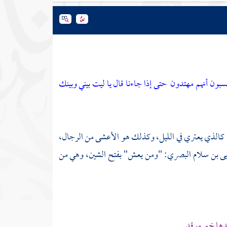
سبون أنهم مهتدون
حتى إذا جاءنا قال يا ليت بيني وبينك
كالذي يعتري في الليل، وكذلك هو الأعشى من الرجال،
يى بن سلام البصري:
"ومن يعش" بفتح الشين، وهي من
ندها خير موقد