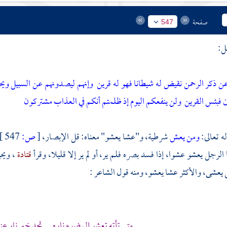
صفحة
547
ل:
 ذكر الرحمن نقيض له شيطانا فهو له قرين
وإنهم ليصدونهم عن السبيل ويح
ن فبئس القرين
ولن ينفعكم اليوم إذ ظلمتم أنكم في العذاب مشتركون
ه تعالى:
ومن يعش
شرطية، و"عشا يعشو" معناه: قل الإبصار،
[
ص:
547 ]
الرجل يعشو عشوا، إذا فسد بصره فلم ير، أو لم ير إلا قليلا، وقرأ
قتادة
،
ويح
يعشى، والأكثر عشا يعشو، ومنه قول الشاعر :
متى تأته تعشو إلى ضوء ناره ... تجد خير نار ع