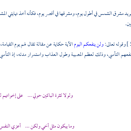
 يريد مشرق الشمس في أطول يوم، ومشرقها في أقصر يوم، فكأنه أخذ نهايتي المشا
ين.
وقوله تعالى:
ولن ينفعكم اليوم
الآية حكاية عن مقالة تقال لهم يوم القيام
ينفعهم التأسي، وذلك لعظم المصيبة وطول العذاب واستمرار مدته، إذ التأسي
ولولا كثرة الباكين حولي ... على إخوانهم 
وما يبكون مثل أخي ولكن ... أعزي النفس ع