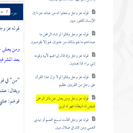
قوله عز وجل وجعلوا له من عباده جزءا إن
جزء
7
الإنسان لكفور مبين
قوله عز وج
قوله عز وجل وقالوا لو شاء الرحمن ما
عبدناهم ما لهم بذلك من علم إن هم إلا يخرصون
ومن يعش عن
قوله عز وجل وإذ قال إبراهيم لأبيه وقومه
بعد المشرقي
إنني براء مما تعبدون
قوله عز وجل وقالوا لولا نزل هذا القرآن
"من" في قول
على رجل من القريتين عظيم
ويقال: عشا 
قوله عز وجل ومن يعش عن ذكر الرحمن
قولهم: عشي 
نقيض له شيطانا فهو له قرين
قوله عز وجل أفأنت تسمع الصم أو تهدي
العمي ومن كان في ضلال مبين