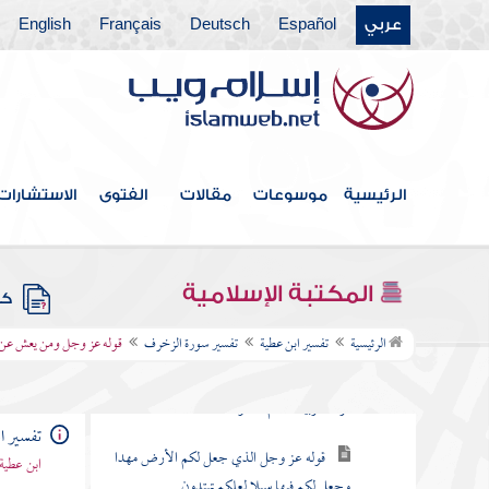
عربي
Español
Deutsch
Français
English
تفسير سورة الصافات
تفسير سورة ص
تفسير سورة الزمر
تفسير سورة غافر
الرئيسية
موسوعات
مقالات
الفتوى
الاستشارات
تفسير سورة فصلت
تفسير سورة الشورى
المكتبة الإسلامية
كتب
تفسير سورة الزخرف
الرئيسية
تفسير ابن عطية
تفسير سورة الزخرف
قوله عز وجل ومن يعش عن ذك
قوله عز وجل حم والكتاب المبين إنا جعلناه
قرآنا عربيا لعلكم تعقلون
تفسير ا
قوله عز وجل الذي جعل لكم الأرض مهدا
ابن عطية
وجعل لكم فيها سبلا لعلكم تهتدون