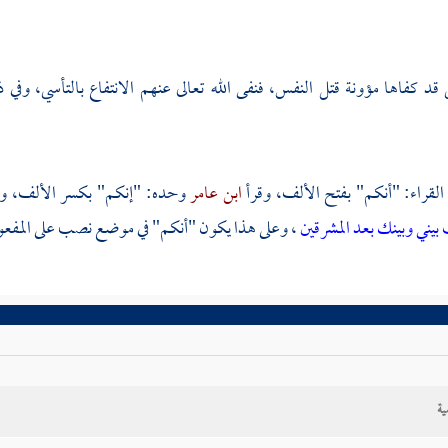
ي قد كفاها مؤونة قتل النفس، فنفى الله تعالى عنهم الانتفاع بالتأسي، 
القراء: "أنكم" بفتح الألف، وقرأ
ابن عامر
وحده: "إنكم" بكسر الألف، وقد
 بيني وبينك بعد المشرقين
، وعلى هذا يكون "أنكم" في موضع نصب على المفعول
ية