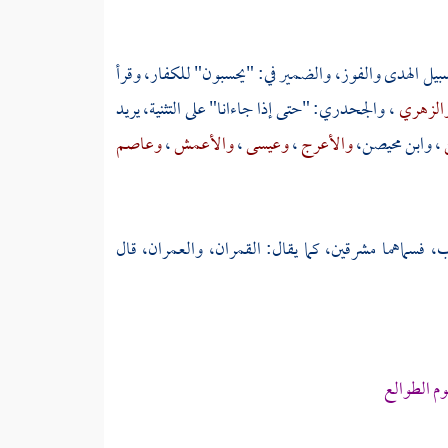
بيل الهدى والفوز، والضمير في: "يحسبون" للكفار، وقرأ
الزهري
،
والجحدري:
"حتى إذا جاءانا" على التثنية، يريد
،
وابن محيصن،
والأعرج
،
وعيسى
،
والأعمش
،
وعاصم
، فسماهما مشرقين، كما يقال: القمران، والعمران، قال
جوم الطوالع