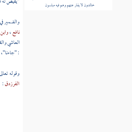
"يقيض له شي
خالدون لا يفتر عنهم وهم فيه مبلسون
قوله عز وجل سبحان رب السماوات
والضمير في
والأرض رب العرش عما يصفون
نافع
،
وابن 
قوله عز وجل ولا يملك الذين يدعون من
العاشي والق
دونه الشفاعة إلا من شهد بالحق وهم يعلمون
: "جاءنا"، 
تفسير سورة الدخان
وقوله تعال
تفسير سورة الجاثية
الفرزدق
:
تفسير سورة الأحقاف
تفسير سورة محمد
تفسير سورة الفتح