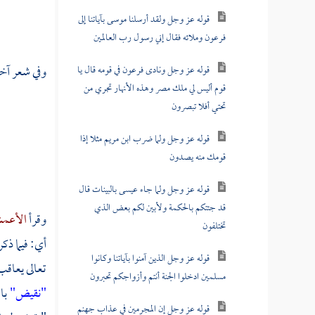
قوله عز وجل ولقد أرسلنا موسى بآياتنا إلى
فرعون وملائه فقال إني رسول رب العالمين
وفي شعر آخر
قوله عز وجل ونادى فرعون في قومه قال يا
قوم أليس لي ملك مصر وهذه الأنهار تجري من
تحتي أفلا تبصرون
قوله عز وجل ولما ضرب ابن مريم مثلا إذا
قومك منه يصدون
قوله عز وجل ولما جاء عيسى بالبينات قال
قد جئتكم بالحكمة ولأبين لكم بعض الذي
وقرأ
الأعم
تختلفون
أي: فيما ذكر
قوله عز وجل الذين آمنوا بآياتنا وكانوا
تعالى يعاقب
مسلمين ادخلوا الجنة أنتم وأزواجكم تحبرون
"نقيض"
با
قوله عز وجل إن المجرمين في عذاب جهنم