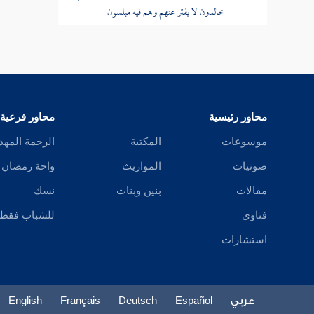
خالدون لا يفتر عنهم وهم فيه مبلسون
قوله عز وجل سبحان رب السماوات
والأرض رب العرش عما يصفون
قوله عز وجل ولا يملك الذين يدعون من
دونه الشفاعة إلا من شهد بالحق وهم يعلمون
محاور رئيسية
محاور فرعية
موسوعات
المكتبة
الرحمة المهد
تفسير سورة الدخان
صوتيات
المواريث
واحة رمضان
تفسير سورة الجاثية
مقالات
بنين وبنات
نسك
تفسير سورة الأحقاف
فتاوى
للشباب فقط
استشارات
تفسير سورة محمد
تفسير سورة الفتح
عربي
Español
Deutsch
Français
English