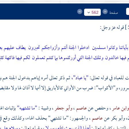
صفحة
562
قوله عز وجل:
 بآياتنا وكانوا مسلمين
ادخلوا الجنة أنتم وأزواجكم تحبرون
يطاف عليهم بص
م فيها خالدون
وتلك الجنة التي أورثتموها بما كنتم تعملون
لكم فيها فاكهة كثي
 للعباد في قوله تعالى:
"يا عباد"،
ثم ذكر تعالى أمره إياهم بدخول الجنة هم
سرور، و"الأكواب": ضرب من الأواني كالأباريق إلا أنها لا آذان لها ولا مقاب
وابن عامر
،
وحفص
عن
عاصم
،
وأبو جعفر
،
وشيبة
:
"ما تشتهيه"
بإثبات ال
ن،
وأبو بكر
عن
عاصم
، والجمهور: "ما تشتهي" بحذف الهاء، وكذلك وقع ف
 التنزيل، كقوله تعالى:
أهذا الذي بعث الله رسولا
، وقوله تعالى:
وسلام على ع