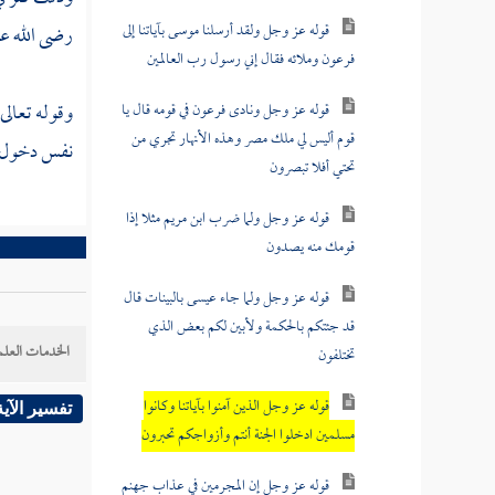
قوله عز وجل ولقد أرسلنا موسى بآياتنا إلى
رضى الله عنه
فرعون وملائه فقال إني رسول رب العالمين
وقوله تعالى
قوله عز وجل ونادى فرعون في قومه قال يا
قوم أليس لي ملك مصر وهذه الأنهار تجري من
نفس دخول ال
تحتي أفلا تبصرون
قوله عز وجل ولما ضرب ابن مريم مثلا إذا
قومك منه يصدون
قوله عز وجل ولما جاء عيسى بالبينات قال
قد جئتكم بالحكمة ولأبين لكم بعض الذي
الخدمات العلم
تختلفون
قوله عز وجل الذين آمنوا بآياتنا وكانوا
تفسير الآية
مسلمين ادخلوا الجنة أنتم وأزواجكم تحبرون
قوله عز وجل إن المجرمين في عذاب جهنم