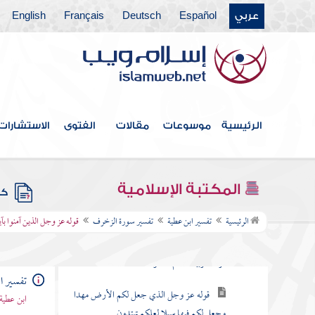
عربي
Español
Deutsch
Français
English
تفسير سورة الصافات
تفسير سورة ص
تفسير سورة الزمر
تفسير سورة غافر
الرئيسية
موسوعات
مقالات
الفتوى
الاستشارات
تفسير سورة فصلت
تفسير سورة الشورى
المكتبة الإسلامية
كتب
تفسير سورة الزخرف
الرئيسية
تفسير ابن عطية
تفسير سورة الزخرف
قوله عز وجل الذين آمنوا بآي
قوله عز وجل حم والكتاب المبين إنا جعلناه
قرآنا عربيا لعلكم تعقلون
تفسير ا
قوله عز وجل الذي جعل لكم الأرض مهدا
ابن عطية
وجعل لكم فيها سبلا لعلكم تهتدون