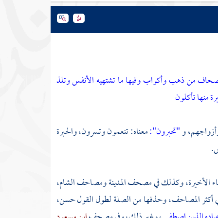
حاف من ذهب وأكواب وفيها ما تشتهيه الأنفس وتلذ
رة منها تأكلون
 وأزواجهم، و
"تحبرون":
معناه: تنعمون وتسرون، والحبرة
ض.
هاء الأخيرة، وكذلك في مصحف المدينة ومصاحف الشام،
ي أكثر المصاحف، وحذفها من الصلة لطول القول حسن،
باده الذين اصطفى
، وغير ذلك، وفي مصحف
ابن مسعود