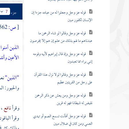
قوله عز وجل وجعلوا له من عباده جزءا إن
جزء
7
الإنسان لكفور مبين
[
ص:
562 ]
قوله عز وجل وقالوا لو شاء الرحمن ما
عبدناهم ما لهم بذلك من علم إن هم إلا يخرصون
الذين آمنوا
قوله عز وجل وإذ قال إبراهيم لأبيه وقومه
الأعين وأنت
إنني براء مما تعبدون
قوله عز وجل وقالوا لولا نزل هذا القرآن
"الذين"
نعت
على رجل من القريتين عظيم
والحبور: ال
قوله عز وجل ومن يعش عن ذكر الرحمن
نقيض له شيطانا فهو له قرين
وقرأ
نافع
،
قوله عز وجل أفأنت تسمع الصم أو تهدي
وقرأ الباقو
العمي ومن كان في ضلال مبين
وذلك كثر في