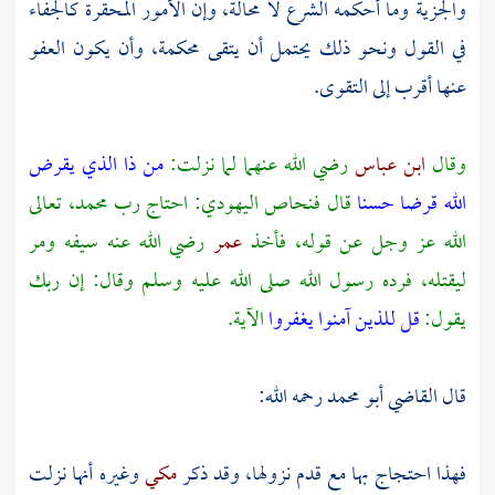
والجزية وما أحكمه الشرع لا محالة، وإن الأمور المحقرة كالجفاء
في القول ونحو ذلك يحتمل أن يتقى محكمة، وأن يكون العفو
عنها أقرب إلى التقوى.
وقال
ابن عباس
رضي الله عنهما لما نزلت:
من ذا الذي يقرض
الله قرضا حسنا
قال
فنحاص اليهودي:
احتاج رب
محمد،
تعالى
الله عز وجل عن قوله، فأخذ
عمر
رضي الله عنه سيفه ومر
ليقتله، فرده رسول الله صلى الله عليه وسلم وقال: إن ربك
يقول:
قل للذين آمنوا يغفروا
الآية.
قال
القاضي أبو محمد
رحمه الله:
فهذا احتجاج بها مع قدم نزولها، وقد ذكر
مكي
وغيره أنها نزلت