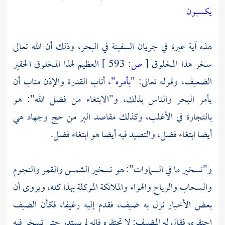
يكسبون
هذه آية عبرة في جريان السفينة في البحر، وذلك أن الله تعالى
سخر هذا المخلوق
[
ص:
593 ]
العظيم لهذا المخلوق الحقير
الضعيف، وقوله تعالى:
"بأمره"،
أناب القدرة والإذن مناب أن
يأمر البحر والناس بذلك، و"الابتغاء من فضل الله": هو
بالتجارة في الأغلب، وكذلك مقاصد البر من حج وجهاد هي
أيضا ابتغاء فضل، والتصيد فيه أيضا هو ابتغاء فضل.
و"تسخير ما في السماوات": هو تسخير الشمس والقمر والنجوم
والسحاب والرياح والهواء والملائكة الموكلة بهذا كله، ويروى أن
بعض الأخيار نزل به ضيف، فقدم إليه رغيفا، فكأن الضيف
احتقره، فقال له المضيف: لا تحتقره فإنه لم يستدر حتى تسخر فيه