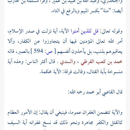
والجحدري،
وعبد الله بن عبيد بن عمير
، وقرأ
مسلمة بن محارب
أيضا: "منة" بكسر الميم وبالرفع في التاء.
وقوله تعالى:
قل للذين آمنوا
الآية، آية نزلت في صدر الإسلام،
أمر الله تعالى المؤمنين فيها أن يتجاوزوا عن الكفار، وألا
يعاقبوهم بذنب، بل يأخذون أنفسهم
[
ص:
594 ]
بالصبر، قاله
محمد بن كعب القرظي
،
والسدي
. قال أكثر الناس: وهذه آية
منسوخة بآية القتال، وقالت فرقة: الآية محكمة.
قال
القاضي أبو محمد
رحمه الله:
والآية تتضمن الغفران عموما، فينبغي أن يقال: إن الأمور العظام
كالقتل والكفر مجاهرة ونحو ذلك قد نسخ غفرانه آية السيف