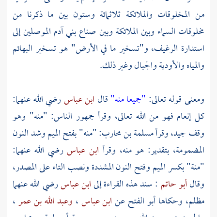
من المخلوقات والملائكة ثلاثمائة وستون بين ما ذكرنا من
مخلوقات السماء وبين الملائكة وبين صناع بني آدم الموصلين إلى
استدارة الرغيف، و"تسخير ما في الأرض" هو تسخير البهائم
والمياه والأودية والجبال وغير ذلك.
ومعنى قوله تعالى:
"جميعا منه"
قال
ابن عباس
رضي الله عنهما:
كل إنعام فهو من الله تعالى، وقرأ جمهور الناس: "منه" وهو
وقف جيد، وقرأ
مسلمة بن محارب:
"منه" بفتح الميم وشد النون
المضمومة، بتقدير: هو منه، وقرأ
ابن عباس
رضي الله عنهما:
"منة" بكسر الميم وفتح النون المشددة ونصب التاء على المصدر،
وقال
أبو حاتم
: سند هذه القراءة إلى
ابن عباس
رضي الله عنهما
مظلم، وحكاها
أبو الفتح
عن
ابن عباس
،
وعبد الله بن عمر
،