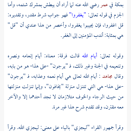
بمكة
في
عمر
رضي الله عنه لما أراد أن يبطش بمشرك شتمه، وأما
الجزم في قوله تعالى:
"يغفروا"
فهو جواب شرط مقدر، وتقديره:
قل اغفروا، فإن يجيبوا يغفروا، وأخصر من هذا عندي أن "قل"
هي بمثابة: أندب المؤمنين إلى الغفر.
وقوله تعالى:
أيام الله
قالت فرقة: معناه: أيام إنعامه ونصره
وتنعيمه في الجنة وغير ذلك، فـ "يرجون" -على هذا- هو من بابه،
وقال
مجاهد
: أيام الله تعالى هي أيام نعمه وعذابه، فـ "يرجون"
-على هذا- هي التي تتنزل منزلة "يخافون"، وإنما تنزلت منزلتها
من حيث الرجاء والخوف متلازمان لا نجد أحدهما إلا والآخر
معه مقترن، وقد تقدم شرح هذا غير مرة.
وقرأ جمهور القراء "ليجزي" بالياء على معنى: ليجزي الله. وقرأ