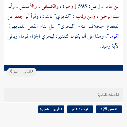
ابن عامر
،
[
ص:
595 ]
وحمزة
،
والكسائي
،
والأعمش
،
وأبو
عبد الرحمن
،
وابن وثاب
: "لنجزي" بالنون، وقرأ
أبو جعفر
بن
القعقاع -بخلاف عنه- "ليجزى" على بناء الفعل للمجهول
"قوما"،
وهذا على أن يكون التقدير: ليجزي الجزاء قوما، وباقي
الآية وعيد.
السابق
التالي
الخدمات العلمية
تفسير الآية
ترجمة علم
عناوين الشجرة