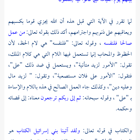
لما تقرر في الآية التي قبل هذه أن الله يجزي قوما بكسبهم
ويعاقبهم على ذنوبهم واجترامهم، أكد ذلك بقوله تعالى:
من عمل
صالحا فلنفسه
، وقوله تعالى: "فلنفسه" هي لام الحظ، لأن
الحظوظ والمحاب إنما تستعمل فيها اللام التي هي كلام الملك،
تقول: "الأمور
لزيد
متأتية"، ويستعمل في ضد ذلك "على"،
فتقول: "الأمور على فلان مستصعبة"، وتقول: " لزيد مال
وعليه دين"، وكذلك جاء العمل الصالح في هذه باللام والإساءة
بـ "على" ، وقوله سبحانه:
ثم إلى ربكم ترجعون
معناه: إلى قضائه
وحكمه.
والكتاب في قوله تعالى:
ولقد آتينا بني إسرائيل الكتاب
هو