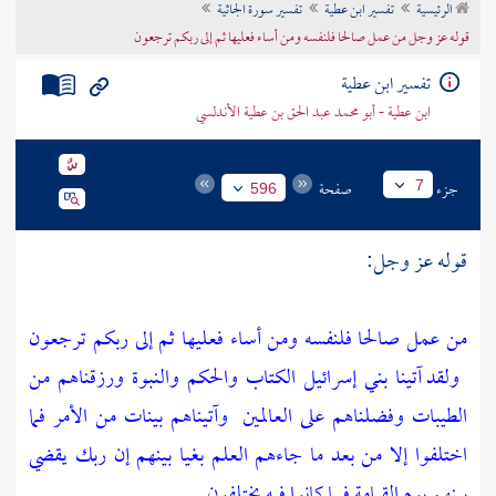
الرئيسية
تفسير ابن عطية
تفسير سورة الجاثية
تراجم الأعلام
قوله عز وجل من عمل صالحا فلنفسه ومن أساء فعليها ثم إلى ربكم ترجعون
تفسير ابن عطية
ابن عطية - أبو محمد عبد الحق بن عطية الأندلسي
جزء
صفحة
7
596
قوله عز وجل:
من عمل صالحا فلنفسه ومن أساء فعليها ثم إلى ربكم ترجعون
ولقد آتينا بني إسرائيل الكتاب والحكم والنبوة ورزقناهم من
الطيبات وفضلناهم على العالمين
وآتيناهم بينات من الأمر فما
اختلفوا إلا من بعد ما جاءهم العلم بغيا بينهم إن ربك يقضي
بينهم يوم القيامة فيما كانوا فيه يختلفون