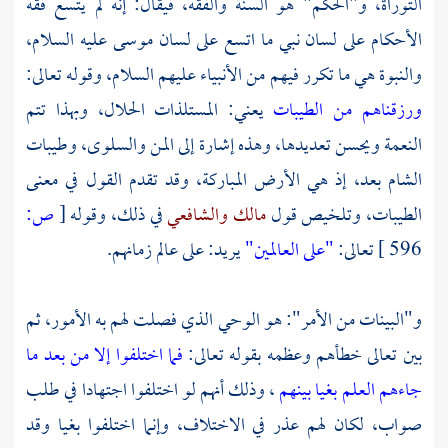
التوراة، و"الحكم" هو السنة والفقه، فيقال: إنه لم يتسع فقه
الأحكام على لسان نبي ما اتسع على لسان
موسى
عليه السلام،
والنبوة هي ما تكرر فيهم من الأنبياء عليهم السلام، وقوله تعالى:
ورزقناهم من الطيبات
يعني: المستلذات الحلال، وبهذا تتم
النعمة ويحسن تعديدها، وهذه إشارة إلى المن والسلوى، وطيبات
الشام بعد، إذ هي الأرض المباركة، وقد تقدم القول في معنى
الطيبات، وتلخيص قول
مالك
والشافعي
في ذلك، وقوله
[
ص:
596 ]
تعالى:
"على العالمين"
يريد: على عالم زمانهم.
و"البينات من الأمر": هو الوحي الذي فصلت لهم به الأمور، ثم
بين تعالى خطأهم وعظمه بقوله تعالى:
فما اختلفوا إلا من بعد ما
جاءهم العلم بغيا بينهم
، وذلك أنهم لو اختلفوا اجتهادا في طلب
صواب، لكان لهم عذر في الاختلاف، وإنما اختلفوا بغيا وقد