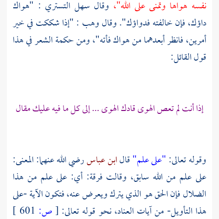
نفسه هواها وتمنى على الله"،
وقال سهل التستري : "هواك
داؤك، فإن خالفته فدواؤك". وقال
وهب
: "إذا شككت في خير
أمرين، فانظر أبعدهما من هواك فأته"، ومن حكمة الشعر في هذا
قول القائل:
إذا أنت لم تعص الهوى قادك الهوى ... إلى كل ما فيه عليك مقال
وقوله تعالى:
"على علم"
قال
ابن عباس
رضي الله عنهما: المعنى:
على علم من الله سابق، وقالت فرقة: أي: على علم من هذا
الضلال فإن الحق هو الذي يترك ويعرض عنه، فتكون الآية -على
هذا التأويل- من آيات العناد، نحو قوله تعالى:
[
ص:
601 ]