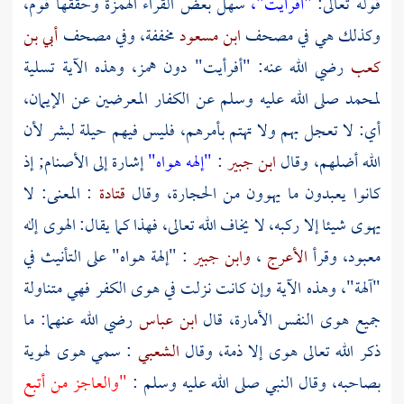
قوله تعالى:
"أفرأيت"،
سهل بعض القراء الهمزة وحققها قوم،
وكذلك هي في مصحف
ابن مسعود
مخففة، وفي مصحف
أبي بن
كعب
رضي الله عنه: "أفرأيت" دون همز، وهذه الآية تسلية
لمحمد
صلى الله عليه وسلم عن الكفار المعرضين عن الإيمان،
أي: لا تعجل بهم ولا تهتم بأمرهم، فليس فيهم حيلة لبشر لأن
الله أضلهم، وقال
ابن جبير
:
"إلهه هواه"
إشارة إلى الأصنام; إذ
كانوا يعبدون ما يهوون من الحجارة، وقال
قتادة
: المعنى: لا
يهوى شيئا إلا ركبه، لا يخاف الله تعالى، فهذا كما يقال: الهوى إله
معبود، وقرأ
الأعرج
،
وابن جبير
: "إلهة هواه" على التأنيث في
"آلهة"، وهذه الآية وإن كانت نزلت في هوى الكفر فهي متناولة
جميع هوى النفس الأمارة، قال
ابن عباس
رضي الله عنهما: ما
ذكر الله تعالى هوى إلا ذمة، وقال
الشعبي
: سمي هوى لهوية
بصاحبه، وقال النبي صلى الله عليه وسلم :
"والعاجز من أتبع