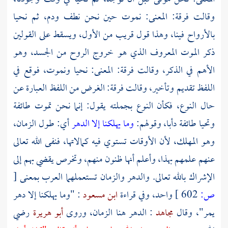
وقالت فرقة: المعنى: نموت حين نحن نطف ودم، ثم نحيا
بالأرواح فينا، وهذا قول قريب من الأول، ويسقط على القولين
ذكر الموت المعروف الذي هو خروج الروح من الجسد، وهو
الأهم في الذكر، وقالت فرقة: المعنى: نحيا ونموت، فوقع في
اللفظ تقديم وتأخير، وقالت فرقة: الغرض من اللفظ العبارة عن
حال النوع، فكأن النوع بجملته يقول: إنما نحن تموت طائفة
وتحيا طائفة دأبا، وقولهم:
وما يهلكنا إلا الدهر
أي: طول الزمان،
وهو المهلك، لأن الأوقات تستوي فيه كمالاتها، فنفى الله تعالى
عنهم علمهم بهذا، وأعلم أنها ظنون منهم، وتخرص يقضي بهم إلى
الإشراك بالله تعالى. والدهر والزمان تستعملهما العرب بمعنى
[
ص:
602 ]
واحد، وفي قراءة
ابن مسعود
: "وما يهلكنا إلا دهر
يمر"، وقال
مجاهد
: الدهر هنا الزمان، وروى
أبو هريرة
رضي