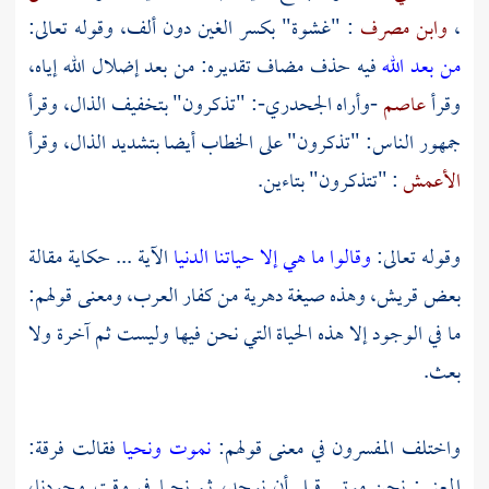
،
وابن مصرف
: "غشوة" بكسر الغين دون ألف، وقوله تعالى:
من بعد الله
فيه حذف مضاف تقديره: من بعد إضلال الله إياه،
وقرأ
عاصم
-وأراه
الجحدري-:
"تذكرون" بتخفيف الذال، وقرأ
جمهور الناس: "تذكرون" على الخطاب أيضا بتشديد الذال، وقرأ
الأعمش
: "تتذكرون" بتاءين.
وقوله تعالى:
وقالوا ما هي إلا حياتنا الدنيا
الآية ... حكاية مقالة
بعض قريش، وهذه صيغة دهرية من كفار العرب، ومعنى قولهم:
ما في الوجود إلا هذه الحياة التي نحن فيها وليست ثم آخرة ولا
بعث.
واختلف المفسرون في معنى قولهم:
نموت ونحيا
فقالت فرقة:
المعنى: نحن موتى قبل أن نوجد، ثم نحيا في وقت وجودنا،