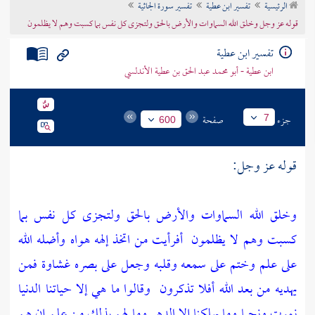
الرئيسية
تفسير ابن عطية
تفسير سورة الجاثية
تراجم الأعلام
قوله عز وجل وخلق الله السماوات والأرض بالحق ولتجزى كل نفس بما كسبت وهم لا يظلمون
تفسير ابن عطية
ابن عطية - أبو محمد عبد الحق بن عطية الأندلسي
جزء
صفحة
7
600
قوله عز وجل:
وخلق الله السماوات والأرض بالحق ولتجزى كل نفس بما
كسبت وهم لا يظلمون
أفرأيت من اتخذ إلهه هواه وأضله الله
على علم وختم على سمعه وقلبه وجعل على بصره غشاوة فمن
يهديه من بعد الله أفلا تذكرون
وقالوا ما هي إلا حياتنا الدنيا
نموت ونحيا وما يهلكنا إلا الدهر وما لهم بذلك من علم إن هم