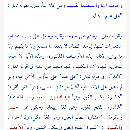
وجحدوا بها واستيقنتها أنفسهم
وعلى كلا التأويلين، فقوله تعالى:
"على علم" حال.
وقوله تعالى:
وختم على سمعه وقلبه وجعل على بصره غشاوة
استعارات كلها، إذ هذا الضال لا ينفعه ما يسمع ولا ما يفهم ولا
ما يرى، فكأنه بهذه الأوصاف المذكورة، وهذه الآية لا حجة
للجبرية فيها، لأن التكسب فيها منصوص عليه في قوله تعالى:
"اتخذ"، وفي قوله تعالى: "على علم" على التأويل الأخير فيه، ولو
لم ينص على الاكتساب لكان مرادا في المعنى، وقرأ أكثر القراء:
"غشاوة"
بكسر الغين. وقرأ
عبد الله بن مسعود
رضي الله عنه:
"غشاوة" بفتح الغين، وهي لغة ربيعة، وحكي عن
الحسن
وعكرمة
: "غشاوة" بضم الغين، وهي لغة
عكل،
وقرأ
حمزة
،
والكسائي
: "غشوة" بفتح الغين وإسكان الشين، وقرأ
الأعمش