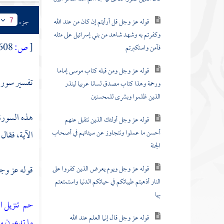
قوله عز وجل قل أرأيتم إن كان من عند الله
جزء
7
وكفرتم به وشهد شاهد من بني إسرائيل على مثله
[
ص:
608 ]
فآمن واستكبرتم
قوله عز وجل ومن قبله كتاب موسى إماما
تفسير سورة
ورحمة وهذا كتاب مصدق لسانا عربيا لينذر
الذين ظلموا وبشرى للمحسنين
هذه السورة م
قوله عز وجل أولئك الذين نتقبل عنهم
أحسن ما عملوا ونتجاوز عن سيئاتهم في أصحاب
الآية، فقال
الجنة
قوله عز وج
قوله عز وجل ويوم يعرض الذين كفروا على
النار أذهبتم طيباتكم في حياتكم الدنيا واستمتعتم
بها
حم
تنزيل ا
قوله عز وجل قال إنما العلم عند الله
ما تدعون من