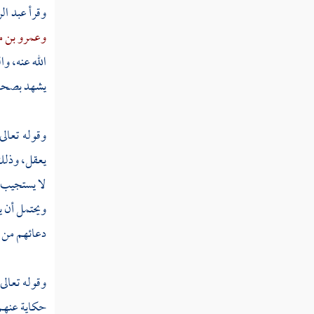
وقرأ
عبد ال
تفسير سورة المعارج
وعمرو بن 
تفسير سورة نوح
الله عنه،
وا
تفسير سورة الجن
يشهد بصحة 
تفسير سورة المزمل
وقوله تعالى
تفسير سورة المدثر
يعقل، وذلك 
تفسير سورة القيامة
لا يستجيب"
ويحتمل أن ي
تفسير سورة الإنسان
دعائهم من 
تفسير سورة المرسلات
تفسير سورة النبإ
وقوله تعالى
حكاية عنهم
تفسير سورة النازعات