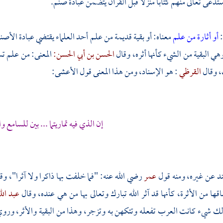
دعى تعالى منهم كتابا منزلا قبل القرآن يتضمن عبادة صنم.
:
أو أثارة من علم
معناه: أو بقية قديمة من علم أحد العلماء يقتضي عبادة الأصن
هي البقية من الشيء كأنها أثره، وقال
الحسن بن أبي الحسن:
المعنى: من علم تس
، وقال
القرظي
: هو الإسناد، ومن هذا المعنى قول
الأعشى:
إن الذي فيه تماريتما ... بين للسامع وا
د عن غيره، ومنه قول
عمر
رضي الله عنه: "فما خلفت بها ذاكرا ولا آثرا"، وق
قها من الأثرة، كأنها قد آثر الله تبارك وتعالى بها من هي عنده، وقال
عبد ال
لك شيء كانت العرب تفعله وتتكهن به وتزجر، وهذا من البقية والأثر، ورو