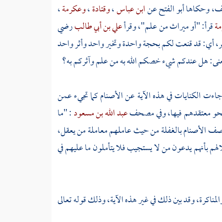
 ألف، وحكاها
أبو الفتح
عن
ابن عباس
،
وقتادة
،
وعكرمة
،
مة
قرأ: "أو ميراث من علم"، وقرأ
علي بن أبي طالب
رضي
ؤثر، أي: قد قنعت لكم بحجة واحدة وتخير واحد وأثر واحد
عنى: هل عندكم شيء خصكم الله به من علم وآثركم به؟
جاءت الكنايات في هذه الآية عن الأصنام كما تجيء عمن
لى نحو معتقدهم فيها، وفي مصحف
عبد الله بن مسعود
: "ما
صف الأصنام بالغفلة من حيث عاملهم معاملة من يعقل،
هم بأنهم يدعون من لا يستجيب فلا يتأملون ما عليهم في
لمناكرة، وقد بين ذلك في غير هذه الآية، وذلك قوله تعالى