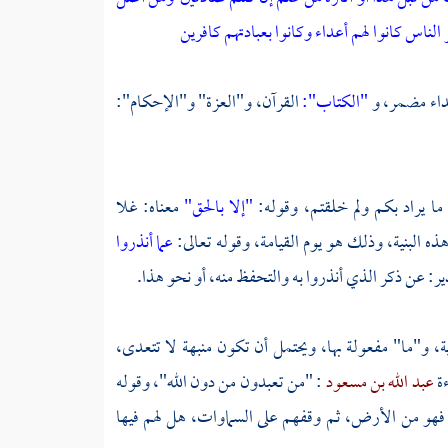
الناس كانوا لهم أعداء وكانوا بعبادتهم كافرين
تداء مضمر، و
"الكتاب":
القرآن، و"العزة" و"الإحكام":
ما يراد بكم ولم خلقتم، وقوله:
"إلا بالحق"
معناه: غلا
 البنية، وذلك هو يوم القيامة، وقوله تعالى:
عما أنذروا
ر: عن ذكر الذي أنذروا به والتحفظ منه، أو نحو هذا.
، و"ما" مفعولة بها، ويحتمل أن تكون منبهة لا تتعدى،
ءة
عبد الله بن مسعود
: "من تعبدون من دون الله"، وقوله
هو من الأرض، ثم وقفهم على السماوات، هل لهم فيها