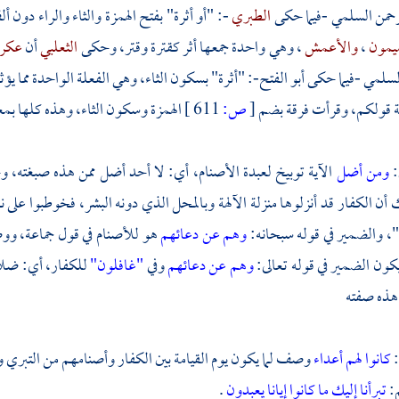
رحمن السلمي
-فيما حكى
الطبري
-: "أو أثرة" بفتح الهمزة والثاء والراء دون
ميمون
،
والأعمش
، وهي واحدة جمعها أثر كقترة وقتر، وحكى
الثعلبي
أن
عكر
لسلمي
-فيما حكى
أبو الفتح-:
"أثرة" بسكون الثاء، وهي الفعلة الواحدة مما ي
قولكم، وقرأت فرقة بضم
[
ص:
611 ]
الهمزة وسكون الثاء، وهذه كلها بم
:
ومن أضل
الآية توبيخ لعبدة الأصنام، أي: لا أحد أضل ممن هذه صبغته، و
أن الكفار قد أنزلوها منزلة الآلهة وبالمحل الذي دونه البشر، فخوطبوا ع
، والضمير في قوله سبحانه:
وهم عن دعائهم
هو للأصنام في قول جماعة، وو
كون الضمير في قوله تعالى:
وهم عن دعائهم
وفي
"غافلون"
للكفار، أي: ضلال
هذه صفته
:
كانوا لهم أعداء
وصف لما يكون يوم القيامة بين الكفار وأصنامهم من التبري وا
:
تبرأنا إليك ما كانوا إيانا يعبدون
.