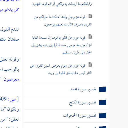
وأبلغكم ما أرسلت به ولكني أراكم قوما تجهلون
ممن يدعو من
قوله عز وجل ولقد أهلكنا ما حولكم من
القرى وصرفنا الآيات لعلهم يرجعون
تقدم القول 
قوله عز وجل قالوا يا قومنا إنا سمعنا كتابا
صفتان مقتضي
أنزل من بعد موسى مصدقا لما بين يديه يهدي إلى
الحق وإلى طريق مستقيم
وقوله تعالى
قوله عز وجل ويوم يعرض الذين كفروا على
بالواجب الح
النار أليس هذا بالحق قالوا بلى وربنا
معرضون
"م
تفسير سورة محمد
[
ص:
609 ]
تفسير سورة الفتح
وتكون "ما" 
تفسير سورة الحجرات
تعالى: "من