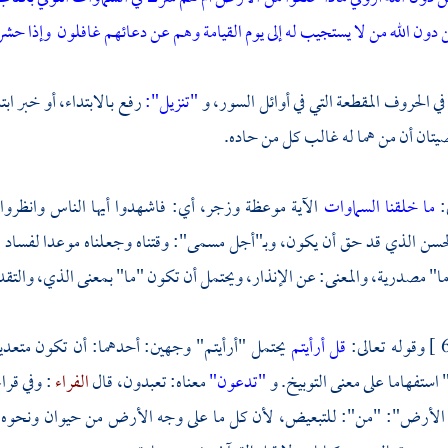
 دون الله من لا يستجيب له إلى يوم القيامة وهم عن دعائهم غافلون
وإذا حشر 
في الحروف المقطعة التي في أوائل السور، و
"تنزيل":
رفع بالابتداء، أو خبر اب
تان أن من هما له غالب كل من حاده.
:
ما خلقنا السماوات
الآية موعظة وزجر، أي: فاشهدوا أيها الناس وانظروا 
سن الذي قد حق أن يكون، وبـ"أجل مسمى": وقتناه وجعلناه موعدا لفساد هذه
ا" مصدرية، والمعنى: عن الإنذار، ويحتمل أن تكون "ما" بمعنى الذي، والتقدي
وقوله تعالى:
قل أرأيتم
يحتمل "أرأيتم" وجهين: أحدهما: أن تكون متعدية
استفهاما على معنى التوبيخ. و
"تدعون"
معناه: تعبدون، قال
الفراء
: وفي قرا
 الأرض": "من": للتبعيض، لأن كل ما على وجه الأرض من حيوان ونحوه ف