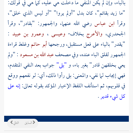
بالباء، وإن لم يكن المنفي ما دخلت هي عليه، كما هي في قولك:
"ما زيد بقائم"، كان بدل "أولم يروا" "أو ليس الذي خلق"،
وقرأ
ابن عباس
رضي الله عنهما، والجمهور: "بقادر"، وقرأ
الجحدري،
والأعرج
بخلاف-
وعيسى
،
وعمرو بن عبيد
:
"يقدر" بالياء على فعل مستقبل، ورجحها
أبو حاتم
وغلط قراءة
الجمهور لقلق الباء عنده، وفي مصحف
عبد الله بن مسعود
: "ولم
يعي بخلقهن قادر" بغير باء، و
"بلى"
جواب بعد النفي المتقدم،
فهي إيجاب لما نفي، والمعنى: بلى رأوا ذلك، أي: لو نفعهم ووقع
في قلوبهم، ثم استأنف اللفظ الإخبار المؤكد بقوله تعالى:
إنه على
كل شيء قدير
.
السابق
التالي