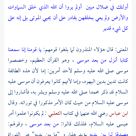
أولئك في ضلال مبين
أولم يروا أن الله الذي خلق السماوات
والأرض ولم يعي بخلقهن بقادر على أن يحيي الموتى بلى إنه على
كل شيء قدير
المعنى: قال هؤلاء المنذرون لما بلغوا قومهم:
يا قومنا إنا سمعنا
كتابا أنزل من بعد موسى
، وهو القرآن العظيم، وخصصوا
موسى
صلى الله عليه وسلم لأحد أمرين: إما لأن هذه الطائفة
كانت تدين بدين اليهود، وإما لأنهم كانوا يعرفون أن
موسى
عليه
السلام قد ذكر
محمدا
صلى الله عليه وسلم وبشر به، فأشاروا إلى
موسى
عليه السلام من حيث كان الأمر مذكورا في توراته. وقال
ابن عباس
رضي الله عنهما في كتاب
الثعلبي
: لم يكونوا علموا أمر
عيسى
عليه السلام، فلذلك قالوا:
من بعد موسى
، وقولهم:
مصدقا لما بين يديه
يؤيد هذا. و "ما بين يديه" هي التوراة