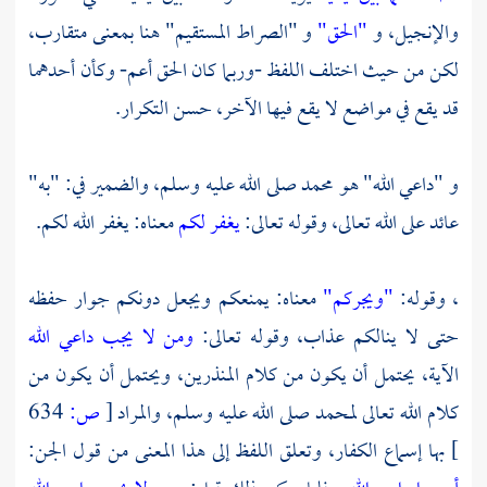
والإنجيل، و
"الحق"
و "الصراط المستقيم" هنا بمعنى متقارب،
لكن من حيث اختلف اللفظ -وربما كان الحق أعم- وكأن أحدهما
قد يقع في مواضع لا يقع فيها الآخر، حسن التكرار.
و "داعي الله" هو
محمد
صلى الله عليه وسلم، والضمير في: "به"
عائد على الله تعالى، وقوله تعالى:
يغفر لكم
معناه: يغفر الله لكم.
، وقوله:
"ويجركم"
معناه: يمنعكم ويجعل دونكم جوار حفظه
حتى لا ينالكم عذاب، وقوله تعالى:
ومن لا يجب داعي الله
الآية، يحتمل أن يكون من كلام المنذرين، ويحتمل أن يكون من
كلام الله تعالى
لمحمد
صلى الله عليه وسلم، والمراد
[
ص:
634
]
بها إسماع الكفار، وتعلق اللفظ إلى هذا المعنى من قول الجن: