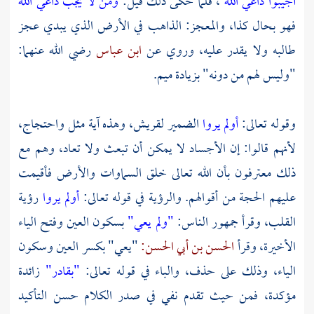
أجيبوا داعي الله
، فلما حكى ذلك قيل:
ومن لا يجب داعي الله
فهو بحال كذا، والمعجز: الذاهب في الأرض الذي يبدي عجز
طالبه ولا يقدر عليه، وروي عن
ابن عباس
رضي الله عنهما:
"وليس لهم من دونه" بزيادة ميم.
وقوله تعالى:
أولم يروا
الضمير لقريش، وهذه آية مثل واحتجاج،
لأنهم قالوا: إن الأجساد لا يمكن أن تبعث ولا تعاد، وهم مع
ذلك معترفون بأن الله تعالى خلق السماوات والأرض فأقيمت
عليهم الحجة من أقوالهم. والرؤية في قوله تعالى:
أولم يروا
رؤية
القلب، وقرأ جمهور الناس:
"ولم يعي"
بسكون العين وفتح الياء
الأخيرة، وقرأ
الحسن بن أبي الحسن:
"يعي" بكسر العين وسكون
الياء، وذلك على حذف، والباء في قوله تعالى:
"بقادر"
زائدة
مؤكدة، فمن حيث تقدم نفي في صدر الكلام حسن التأكيد