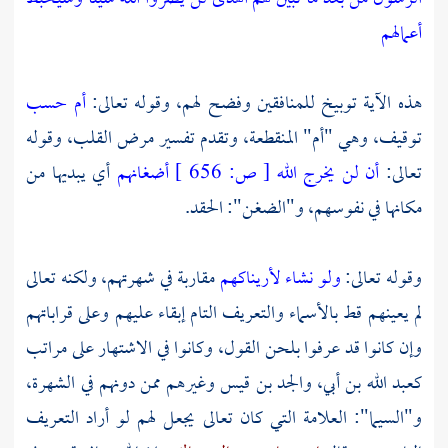
أعمالهم
هذه الآية توبيخ للمنافقين وفضح لهم، وقوله تعالى:
أم حسب
توقيف، وهي "أم" المنقطعة، وتقدم تفسير مرض القلب، وقوله
تعالى:
أن لن يخرج الله
[
ص:
656 ]
أضغانهم
أي يبديها من
مكانها في نفوسهم، و"الضغن": الحقد.
وقوله تعالى:
ولو نشاء لأريناكهم
مقاربة في شهرتهم، ولكنه تعالى
لم يعينهم قط بالأسماء والتعريف التام إبقاء عليهم وعلى قراباتهم
وإن كانوا قد عرفوا بلحن القول، وكانوا في الاشتهار على مراتب
كعبد الله بن أبي،
والجد بن قيس
وغيرهم ممن دونهم في الشهرة،
و"السيما": العلامة التي كان تعالى يجعل لهم لو أراد التعريف