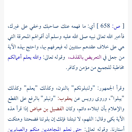
[
ص:
658 ]
أي: ما فهمه عنك صاحبك وخفي على غيرك،
فأخبر الله تعالى نبيه صلى الله عليه وسلم أن أقوالهم المحرقة التي
هي على خلاف عقدهم ستتبين له فيعرفهم بها، واحتج بهذه الآية
من جعل في
التعريض بالقذف،
وقوله تعالى:
والله يعلم أعمالكم
مخاطبة للجميع من مؤمن وكافر.
وقرأ الجمهور: "ولنبلونكم" بالنون، وكذلك "يعلم" وكذلك
"يبلوا"، وروى
رويس
عن
يعقوب:
"ونبلو" بالرفع على القطع
والإعلام بأن ابتلاءه دائم، وكان
الفضيل بن عياض
إذا قرأ هذه
الآية بكى وقال: اللهم، لا تبتلنا فإنك إن بلوتنا فضحتنا وهتكت
أستارنا. وقوله تعالى:
حتى نعلم المجاهدين منكم والصابرين