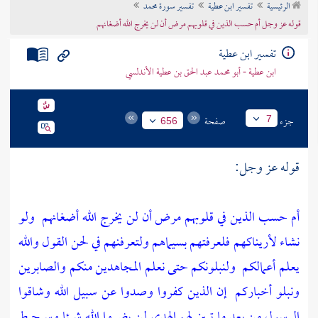
الرئيسية
تفسير ابن عطية
تفسير سورة محمد
تراجم الأعلام
قوله عز وجل أم حسب الذين في قلوبهم مرض أن لن يخرج الله أضغانهم
تفسير ابن عطية
ابن عطية - أبو محمد عبد الحق بن عطية الأندلسي
جزء
صفحة
7
656
قوله عز وجل:
أم حسب الذين في قلوبهم مرض أن لن يخرج الله أضغانهم
ولو
نشاء لأريناكهم فلعرفتهم بسيماهم ولتعرفنهم في لحن القول والله
يعلم أعمالكم
ولنبلونكم حتى نعلم المجاهدين منكم والصابرين
ونبلو أخباركم
إن الذين كفروا وصدوا عن سبيل الله وشاقوا
الرسول من بعد ما تبين لهم الهدى لن يضروا الله شيئا وسيحبط