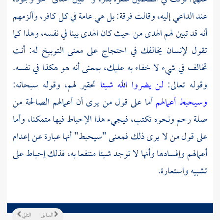
عند الداعي إليه، وقالت فرقة: بل هي عامة في كل كافر، وألزمهم
أنه قد تبين لهم الهدى من حيث كان الهدى بينا في نفسه، وهذا كما
تقول لإنسان يخالفك في احتجاج على معنى التوبيخ له: أنت
تخالف في شيء لا خفاء به عليك، بمعنى أنه هو هكذا في نفسه.
وقوله تعالى:
لن يضروا الله شيئا
تحقير لهم، وقوله سبحانه:
وسيحبط أعمالهم
أما على قول من يرى أن أعمالهم الصالحة من
صلة رحم ونحوه تكتب، فيجيء هذا الإحباط فيها متمكنا، وأما
على قول من لا يرى ذلك فمعنى "سيحبط" أنها عبارة عن إعدام
أعمالهم وإفسادها وأنها لا توجد شيئا منتفعا به، فذلك إحباط على
تشبيه واستعارة.
السابق
التالي