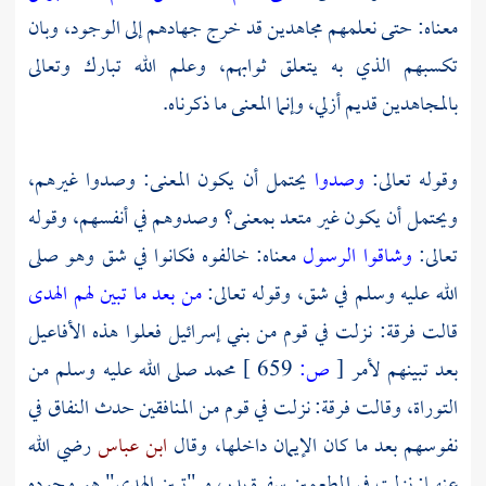
معناه: حتى نعلمهم مجاهدين قد خرج جهادهم إلى الوجود، وبان
تكسبهم الذي به يتعلق ثوابهم، وعلم الله تبارك وتعالى
بالمجاهدين قديم أزلي، وإنما المعنى ما ذكرناه.
وقوله تعالى:
وصدوا
يحتمل أن يكون المعنى: وصدوا غيرهم،
ويحتمل أن يكون غير متعد بمعنى؟ وصدوهم في أنفسهم، وقوله
تعالى:
وشاقوا الرسول
معناه: خالفوه فكانوا في شق وهو صلى
الله عليه وسلم في شق، وقوله تعالى:
من بعد ما تبين لهم الهدى
قالت فرقة: نزلت في قوم من بني إسرائيل فعلوا هذه الأفاعيل
بعد تبينهم لأمر
[
ص:
659 ]
محمد
صلى الله عليه وسلم من
التوراة، وقالت فرقة: نزلت في قوم من المنافقين حدث النفاق في
نفوسهم بعد ما كان الإيمان داخلها، وقال
ابن عباس
رضي الله
عنهما: نزلت في المطعمين سفرة بدر، و "تبين الهدى" هو وجوده