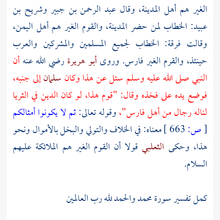
الغير هم أهل
المدينة،
وقال
عبد الرحمن بن جبير
وشريح بن
عبيد:
الخطاب لمن حضر
المدينة،
والقوم الغير هم أهل
اليمن،
وقالت فرقة: الخطاب لجميع المسلمين والمشركين والعرب
حينئذ، والقرم الغير فارس. وروى
أبو هريرة
رضي الله عنه
أن
النبي صلى الله عليه وسلم سئل عن هذا وكان
سلمان
إلى جنبه،
فوضع يده على فخذه وقال: "قوم هذا، لو كان الدين في الثريا
لناله رجال من أهل فارس"،
وقوله تعالى:
ثم لا يكونوا أمثالكم
[
ص:
663 ]
معناه: في الخلاف والتولي والبخل بالأموال ونحو
هذا، وحكى
الثعلبي
قولا أن القوم الغير هم الملائكة عليهم
السلام.
كمل تفسير سورة محمد والحمد لله رب العالمين