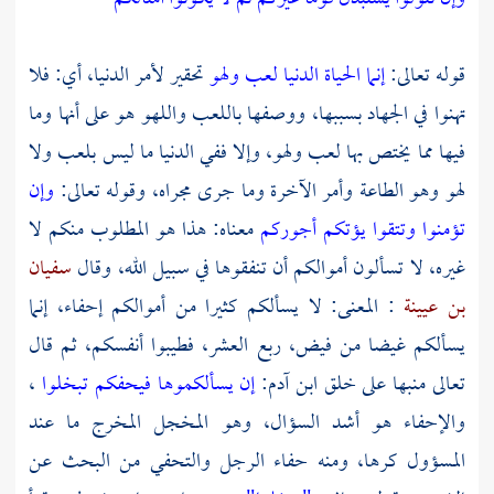
قوله تعالى:
إنما الحياة الدنيا لعب ولهو
تحقير لأمر الدنيا، أي: فلا
تهنوا في الجهاد بسببها، ووصفها باللعب واللهو هو على أنها وما
فيها مما يختص بها لعب ولهو، وإلا ففي الدنيا ما ليس بلعب ولا
لهو وهو الطاعة وأمر الآخرة وما جرى مجراه، وقوله تعالى:
وإن
تؤمنوا وتتقوا يؤتكم أجوركم
معناه: هذا هو المطلوب منكم لا
غيره، لا تسألون أموالكم أن تنفقوها في سبيل الله، وقال
سفيان
بن عيينة
: المعنى: لا يسألكم كثيرا من أموالكم إحفاء، إنما
يسألكم غيضا من فيض، ربع العشر، فطيبوا أنفسكم، ثم قال
تعالى منبها على خلق ابن
آدم:
إن يسألكموها فيحفكم تبخلوا
،
والإحفاء هو أشد السؤال، وهو المخجل المخرج ما عند
المسؤول كرها، ومنه حفاء الرجل والتحفي من البحث عن