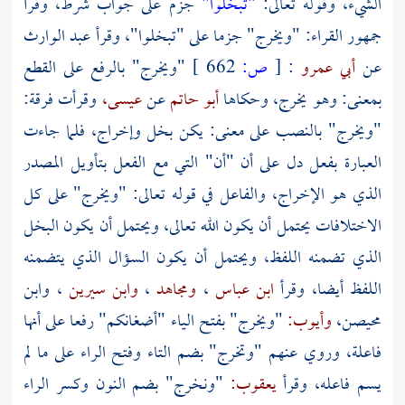
الشيء، وقوله تعالى:
"تبخلوا"
جزم على جواب شرط، وقرأ
جمهور القراء: "ويخرج" جزما على "تبخلوا"، وقرأ
عبد الوارث
عن
أبي عمرو
:
[
ص:
662 ]
"ويخرج" بالرفع على القطع
بمعنى: وهو يخرج، وحكاها
أبو حاتم
عن
عيسى،
وقرأت فرقة:
"ويخرج" بالنصب على معنى: يكن بخل وإخراج، فلما جاءت
العبارة بفعل دل على أن "أن" التي مع الفعل بتأويل المصدر
الذي هو الإخراج، والفاعل في قوله تعالى: "ويخرج" على كل
الاختلافات يحتمل أن يكون الله تعالى، ويحتمل أن يكون البخل
الذي تضمنه اللفظ، ويحتمل أن يكون السؤال الذي يتضمنه
اللفظ أيضا، وقرأ
ابن عباس
،
ومجاهد
،
وابن سيرين
،
وابن
محيصن،
وأيوب:
"ويخرج" بفتح الياء "أضغانكم" رفعا على أنها
فاعلة، وروي عنهم "وتخرج" بضم التاء وفتح الراء على ما لم
يسم فاعله، وقرأ
يعقوب:
"ونخرج" بضم النون وكسر الراء