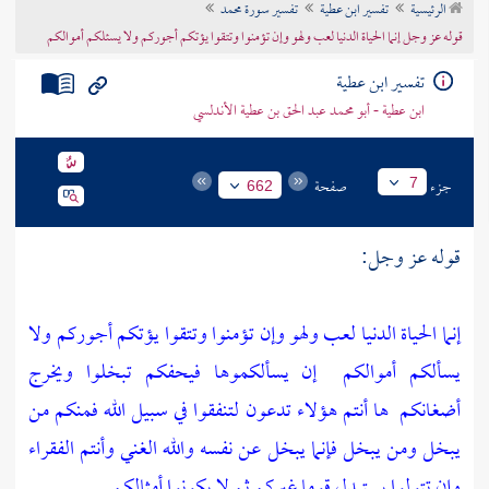
الرئيسية
تفسير ابن عطية
تفسير سورة محمد
تراجم الأعلام
قوله عز وجل إنما الحياة الدنيا لعب ولهو وإن تؤمنوا وتتقوا يؤتكم أجوركم ولا يسئلكم أموالكم
تفسير ابن عطية
ابن عطية - أبو محمد عبد الحق بن عطية الأندلسي
جزء
صفحة
7
662
قوله عز وجل:
إنما الحياة الدنيا لعب ولهو وإن تؤمنوا وتتقوا يؤتكم أجوركم ولا
يسألكم أموالكم
إن يسألكموها فيحفكم تبخلوا ويخرج
أضغانكم
ها أنتم هؤلاء تدعون لتنفقوا في سبيل الله فمنكم من
يبخل ومن يبخل فإنما يبخل عن نفسه والله الغني وأنتم الفقراء
وإن تتولوا يستبدل قوما غيركم ثم لا يكونوا أمثالكم