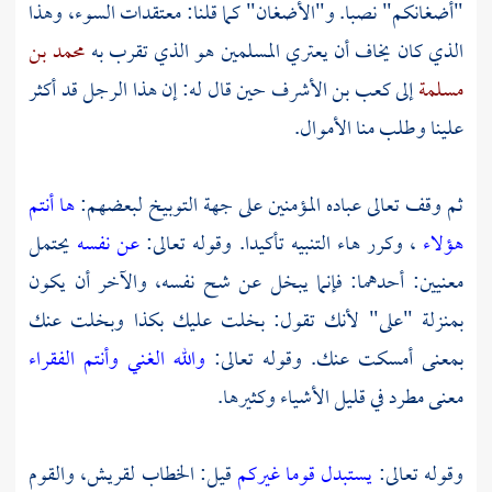
"أضغانكم" نصبا. و"الأضغان" كما قلنا: معتقدات السوء، وهذا
الذي كان يخاف أن يعتري المسلمين هو الذي تقرب به
محمد بن
مسلمة
إلى
كعب بن الأشرف
حين قال له: إن هذا الرجل قد أكثر
علينا وطلب منا الأموال.
ثم وقف تعالى عباده المؤمنين على جهة التوبيخ لبعضهم:
ها أنتم
هؤلاء
، وكرر هاء التنبيه تأكيدا. وقوله تعالى:
عن نفسه
يحتمل
معنيين: أحدهما: فإنما يبخل عن شح نفسه، والآخر أن يكون
بمنزلة "على" لأنك تقول: بخلت عليك بكذا وبخلت عنك
بمعنى أمسكت عنك. وقوله تعالى:
والله الغني وأنتم الفقراء
معنى مطرد في قليل الأشياء وكثيرها.
وقوله تعالى:
يستبدل قوما غيركم
قيل: الخطاب لقريش، والقوم