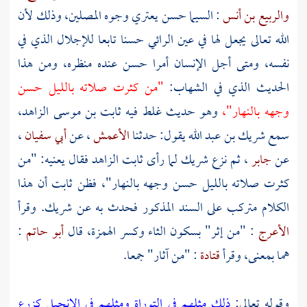
والربيع بن أنس
: السيما حسن يعتري وجوه المصلين، وذلك لأن
الله تعالى يجعل لها في عين الرائي حسنا تابعا للإجلال الذي في
نفسه، ومتى أجل الإنسان أمرا حسن عنده منظره، ومن هذا
الحديث الذي في الشهاب:
"من كثرت صلاته بالليل حسن
وجهه بالنهار"،
وهو حديث غلط فيه
ثابت بن موسى الزاهد،
سمع
شريك بن عبد الله
يقول: حدثنا
الأعمش
، عن
أبي سفيان
،
عن
جابر
، ثم نزع
شريك
لما رأى
ثابت الزاهد
فقال يعنيه: "من
كثرت صلاته بالليل حسن وجهه بالنهار"، فظن
ثابت
أن هذا
الكلام متركب على السند المذكور فحدث به عن
شريك.
وقرأ
الأعرج
: "من إثر" بسكون الثاء وكسر الهمزة، قال
أبو حاتم
:
هما بمعنى، وقرأ
قتادة
: "من آثار" جمعا.
وقوله تعالى:
ذلك مثلهم في التوراة ومثلهم في الإنجيل كزرع