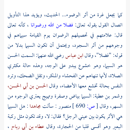
كما يجعل غرة من أثر الوضوء... الحديث، ويؤيد هذا التأويل
اتصال القول بقوله تعالى:
فضلا من الله ورضوانا
، كأنه تعالى
قال: علامتهم في تحصيلهم الرضوان يوم القيامة سيماهم في
وجوههم من أثر السجود، ويحتمل أن تكون السيما بدلا من
قوله: "فضلا"، وقال
ابن عباس
رضي الله عنهما: السمت الحسن
هو السيما، وهو خشوع يبدو على الوجه، وهذه حالة مكثري
الصلاة، لأنها تنهاهم عن الفحشاء والمنكر، وتقل الضحك، وترد
النفس بحالة تخشع معها الأعضاء، وقال
الحسن بن أبي الحسن،
وشمر بن عطية:
السيما بياض وصفرة وتهيج يعتري الوجوه من
السهر، وقال
[
ص:
690 ]
منصور
: سألت
مجاهدا
: هل السيما
هي الأثر يكون بين عيني الرجل؟ فقال: لا، وقد تكون مثل ركبة
البعير وهو أقسى قلبا من الحجارة، وقال
عطاء بن أبي رباح
،