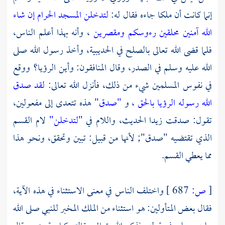
إنما كانت أن ملكا جاءه فقال له:
لتدخلن المسجد الحرام إن شاء
الله آمنين محلقين رءوسكم ومقصرين
، وأنه بهذا أعلم الناس،
فلما قضى الله تعالى بالصلح في
الحديبية،
وأخذ رسول الله صلى
الله عليه وسلم في الصدر، وقال المنافقون: وأين الرؤيا؟ ووقع
في نفوس المسلمين شيء من ذلك، فأنزل الله تعالى:
لقد صدق
الله رسوله الرؤيا بالحق
، و
"صدق"
هذه تتعدى إلى مفعولين،
تقول: صدقت زيدا الحديث، واللام في
"لتدخلن"
لام القسم
الذي تقتضيه "صدق"; لأنها من قبيل: تبين وتحقق، ونحو هذا
مما يعطي القسم.
[
ص:
687 ]
واختلف الناس في معنى الاستثناء في هذه الآية،
فقال بعض المتأولين: هو استثناء من الملك المخبر للنبي صلى الله