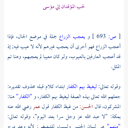
لحب المؤقدان إلي مؤسى
[
ص:
693 ]
و
يعجب الزراع
جملة في موضع الحال، فإذا
أعجب الزراع فهو أحرى أن يعجب غيرهم لأنه لا عيب فيه; إذ
قد أعجب العارفين بالعيوب، ولو كان معيبا لم يعجبهم، وهنا تم
المثل.
وقوله تعالى:
ليغيظ بهم الكفار
ابتداء كلام قبله محذوف تقديره:
جعلهم الله تعالى بهذه الصفة ليغيظ بهم الكفار، و
"الكفار"
هنا:
المشركون، قال
الحسن:
من غيظ الكفار قول
عمر
رضي الله عنه
بمكة:
"لا عبد الله عز وجل سرا بعد اليوم"، وقوله تعالى:
"منهم"
هي لبيان الجنس وليست للتبعيض; لأنه وعد مرج