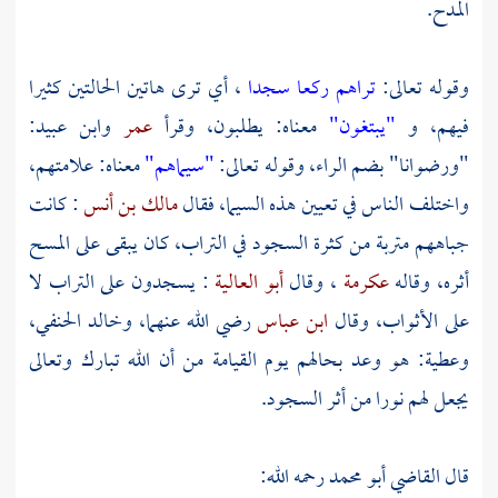
المدح.
وقوله تعالى:
تراهم ركعا سجدا
، أي ترى هاتين الحالتين كثيرا
فيهم، و
"يبتغون"
معناه: يطلبون، وقرأ
عمر
وابن عبيد:
"ورضوانا" بضم الراء، وقوله تعالى:
"سيماهم"
معناه: علامتهم،
واختلف الناس في تعيين هذه السيما، فقال
مالك بن أنس
: كانت
جباههم متربة من كثرة السجود في التراب، كان يبقى على المسح
أثره، وقاله
عكرمة
، وقال
أبو العالية
: يسجدون على التراب لا
على الأثواب، وقال
ابن عباس
رضي الله عنهما،
وخالد الحنفي،
وعطية:
هو وعد بحالهم يوم القيامة من أن الله تبارك وتعالى
يجعل لهم نورا من أثر السجود.
قال
القاضي أبو محمد
رحمه الله: