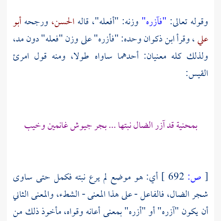
وقوله تعالى:
"فآزره"
وزنه: "أفعله"، قاله
الحسن،
ورجحه
أبو
علي
، وقرأ
ابن ذكوان
وحده: "فأزره" على وزن "فعله" دون مد،
ولذلك كله معنيان: أحدهما ساواه طولا، ومنه قول
امرئ
القيس:
بمحنية قد آزر الضال نبتها ... بجر جيوش غانمين وخيب
[
ص:
692 ]
أي: هو موضع لم يرع نبته فكمل حتى ساوى
شجر الضال، فالفاعل - على هذا المعنى - الشطء، والمعنى الثاني
أن يكون "آزره" أو "أزره" بمعنى أعانه وقواه، مأخوذ ذلك من