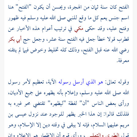
الفتح كان سنة ثمان من الهجرة، ويحسن أن يكون "الفتح" هنا
اسم جنس يعم كل ما وقع للنبي صلى الله عليه وسلم فيه ظهور
وفتح عليه، وقد حكى
مكي
في ترتيب أعوام هذه الأخبار عن
قطرب
قولا خطأ جعل فيه الفتح سنة عشر، وجعل حج
أبي بكر
رضي الله عنه قبل الفتح، وذلك كله تخليط وخوض فيما لم يتقنه
معرفة.
وقوله تعالى:
هو الذي أرسل رسوله
الآية، تعظيم لأمر رسول
الله صلى الله عليه وسلم، وإعلام بأنه يظهره على جميع الأديان،
ورأى بعض الناس "أن" لفظة "ليظهره" تقتضي محو غيره به
فلذلك قالوا: إن هذا الخبر يظهر للوجود عند نزول
عيسى بن
مريم
عليهما السلام، فإنه لا يبقى في وقته دين إلا الإسلام، وهو
قول
الطبري
والثعلبي
، ورأى قوم أن الإظهار هو الإعلاء وإن