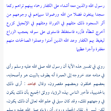
رسول الله والذين معه أشداء على الكفار رحماء بينهم تراهم ركعا
سجدا يبتغون فضلا من الله ورضوانا سيماهم في وجوههم من
أثر السجود ذلك مثلهم في التوراة ومثلهم في الإنجيل كزرع
أخرج شطأه فآزره فاستغلظ فاستوى على سوقه يعجب الزراع
ليغيظ بهم الكفار وعد الله الذين آمنوا وعملوا الصالحات منهم
مغفرة وأجرا عظيما
روي في تفسير هذه الآية أن رسول الله صلى الله عليه وسلم رأى
في منامه عند خروجه إلى العمرة أنه يطوف بالبيت هو وأصحابه،
بعضهم محلقون وبعضهم مقصرون، وقال
مجاهد
: أرى ذلك
بالحديبية،
فأخبر الناس بهذه الرؤيا، ووثق الجميع بأن ذلك يكون
في وجهتهم تلك، وقد كان سبق في علم الله تعالى أن ذلك يكون،
لكن ليس في تلك الجهة، وروي أن رؤياه صلى الله عليه وسلم