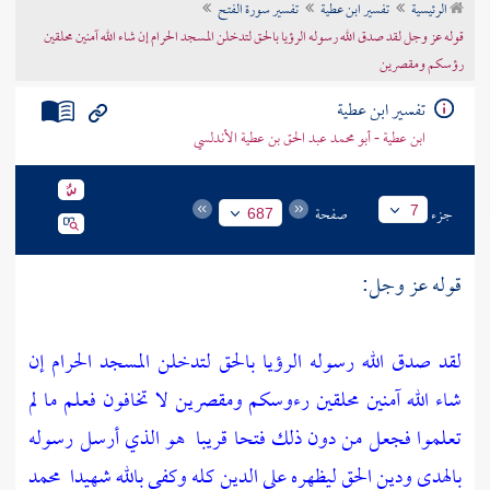
الرئيسية
تفسير ابن عطية
تفسير سورة الفتح
تراجم الأعلام
قوله عز وجل لقد صدق الله رسوله الرؤيا بالحق لتدخلن المسجد الحرام إن شاء الله آمنين محلقين
رؤسكم ومقصرين
تفسير ابن عطية
ابن عطية - أبو محمد عبد الحق بن عطية الأندلسي
جزء
صفحة
7
687
قوله عز وجل:
لقد صدق الله رسوله الرؤيا بالحق لتدخلن المسجد الحرام إن
شاء الله آمنين محلقين رءوسكم ومقصرين لا تخافون فعلم ما لم
تعلموا فجعل من دون ذلك فتحا قريبا
هو الذي أرسل رسوله
بالهدى ودين الحق ليظهره على الدين كله وكفى بالله شهيدا
محمد