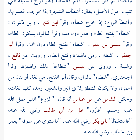
واحدة، ثم كثر المسلمون فهم كالشطء وهو فراخ السنبلة التي
تنبت حول الأصل، يقال: أشطأت الشجرة إذا خرجت غصونها،
وأشطأ الزرع: إذا خرج شطأه، وقرأ
ابن كثير
،
وابن ذكوان
:
"شطأه" بفتح الطاء والهمز دون مد، وقرأ الباقون بسكون الطاء،
وقرأ
عيسى بن عمر
: "شطاه" بفتح الطاء دون همز، وقرأ
أبو
جعفر
: "شطه"، رمى بالهمزة وفتح الطاء، ورويت عن
نافع
،
وشيبة
، وروي عن
عيسى
"شطاءه" بالمد والهمزة، وقرأ
الجحدري:
"شطوه" بالواو، وقال
أبو الفتح:
هي لغة، أو بدل من
الهمزة، ولا يكون الشطؤ إلا في البر والشعير، وهذه كلها لغات،
وحكى
النقاش
عن
ابن عباس
أنه قال: "الزرع" النبي صلى الله
عليه وسلم، "فآزره"
علي بن أبي طالب
رضي الله عنه،
"فاستغلظ"
بأبي بكر
رضي الله عنه، "فاستوى على سوقه"
بعمر
بن الخطاب
رضي الله عنه.