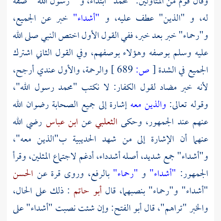
وقال قوم من المتأولين: "محمد" ابتداء، و " رسول الله " صفة
له، و "الذين" عطف عليه، و
"أشداء"
خبر عن الجميع،
و"رحماء" خبر بعد خبر، ففي القول الأول اختص النبي صلى الله
عليه وسلم بوصفه وهؤلاء بوصفهم، وفي القول الثاني اشترك
الجميع في الشدة
[
ص:
689 ]
والرحمة، والأول عندي أرجح،
لأنه خبر مضاد لقول الكفار: لا نكتب
"محمد
رسول الله"،
وقوله تعالى:
والذين معه
إشارة إلى جميع الصحابة رضوان الله
عنهم عند الجمهور، وحكى
الثعلبي
عن
ابن عباس
رضي الله
عنهما أن الإشارة إلى من شهد الحديبية ب"الذين معه"،
و"أشداء" جمع شديد، أصله أشدداء، أدغم لاجتماع المثلين، وقرأ
الجمهور:
"أشداء"
و
"رحماء"
بالرفع، وروى
قرة
عن
الحسن
"أشداء" و"رحماء" بنصبهما، قال
أبو حاتم
: ذلك على الحال،
والخبر "تراهم"، قال
أبو الفتح:
وإن شئت نصبت "أشداء" على