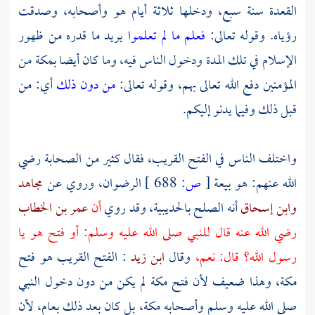
القعدة سنة سبع، ودخلها ثلاثة أيام هو وأصحابه، وصدقت
رؤياه. وقوله تعالى:
فعلم ما لم تعلموا
يريد ما قدره من ظهور
الإسلام في تلك المدة ودخول الناس فيه، وما كان أيضا
بمكة
من
المؤمنين دفع الله تعالى بهم، وقوله تعالى:
من دون ذلك
أي: من
قبل ذلك وفيما يدنو إليكم.
واختلف الناس في الفتح القريب، فقال كثير من الصحابة رضي
الله عنهم: هو بيعة
[
ص:
688 ]
الرضوان، وروي عن
مجاهد
وابن إسحاق
أنه الصلح بالحديبية، وقد روي
أن
عمر بن الخطاب
رضي الله عنه قال للنبي صلى الله عليه وسلم: أو فتح هو يا
رسول الله؟ قال: نعم،
وقال
ابن زيد
: الفتح القريب هو فتح
مكة،
وهذا ضعيف لأن فتح
مكة
لم يكن من دون دخول النبي
صلى الله عليه وسلم وأصحابه
مكة،
بل كان بعد ذلك بعام، لأن