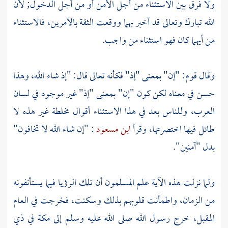
ولا فرق بين الاستثناء من أجل الأمن أو من أجل الدخول; لأن
الله تبارك وتعالى قد أخبر بهما ووقعت الثقة بالأمرين، فالاستثناء
من أيهما كان فهو استثناء من واجب.
وقال قوم: "إن" بمعنى "إذ" فكأنه تعالى قال: "إذ شاء الله، وهذا
حسن في معناه لكن كون "إن" بمعنى "إذ" غير موجود في لسان
العرب،
وللناس بعد في هذا الاستثناء أقوال مخلطة غير هذه لا
طائل فيها اختصرتها، وقرأ
ابن مسعود
: "إن شاء الله لا تخافون"
بدل "آمنين".
ولما نزلت هذه الآية علم المسلمون أن تلك الرؤيا فيما يستأنفونه
من الزمان، واطمأنت قلوبهم بذلك وسكنت، فخرجت في العام
المقبل، خرج رسول الله صلى الله عليه وسلم إلى
مكة
في ذي