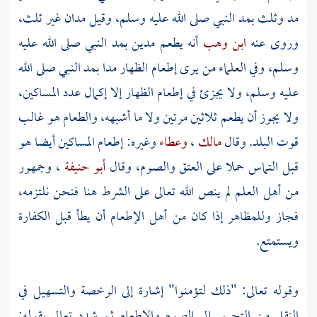
مد وثلث بمد النبي صلى الله عليه وسلم، وقيل مدان غير ثلث،
وروى عنه
ابن وهب
أنه يطعم مدين بمد النبي صلى الله عليه
وسلم، وفي العلماء من يرى إطعام الظهار مدا بمد النبي صلى الله
عليه وسلم، ولا يجزئ في إطعام الظهار إلا إكمال عدد المساكين،
ولا يجوز أن يطعم ثلاثين مرتين ولا ما أشبهه، والطعام هو غالب
قوت البلد. وقال
مالك
،
وعطاء
وغيره: إطعام المساكين أيضا هو
قبل التماس حملا على العتق والصوم، وقال
أبو حنيفة
، وجمهور
من أهل العلم لم ينص الله تعالى على الشرط هنا فنحن نلتزمه،
فجاز وللمظاهر إذا كان من أهل الإطعام أن يطأ قبل الكفارة
ويستمتع.
وقوله تعالى: "ذلك لتؤمنوا" إشارة إلى الرخصة والتسهيل في
النقل من التحرير إلى الصوم والإطعام ثم شدد تعالى بقوله: