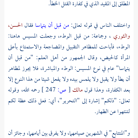
المطلق إلى المقيد الذي في كفارة القتل الخطأ.
واختلف الناس في قوله تعالى:
من قبل أن يتماسا
فقال
الحسن،
والثوري
، وجماعة: من قبل الوطء، وجعلت المسيس هاهنا:
الوطء، فأباحت للمظاهر التقبيل والمضاجعة والاستمتاع بأعلى
المرأة كالحيض، وقال الجمهور من أهل العلم: "من قبل أن
يتماسا" عام في نوع المسيس: الوطء والمباشرة، فلا يجوز لمظاهر
أن يطأ ولا يقبل ولا يلمس بيده ولا يفعل شيئا من هذا النوع إلا
بعد الكفارة، وهذا قول
مالك
[
ص:
247 ]
رحمه الله، وقوله
تعالى: "ذلكم" إشارة إلى "التحرير"، أي: فعل ذلك عظة لكم
لتنتهوا عن الظهار.
و"المتتابع" في الشهرين صيامهما، ولا يفرق بين أيامهما، وجائز أن