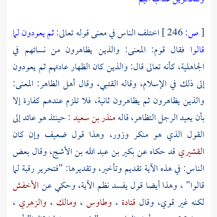
[
ص:
246 ]
اختلف الناس في معنى قوله تعالى:
ثم يعودون لما
قالوا
فقال قوم: المعنى: والذين يظاهرون من نسائهم في
الجاهلية، كأنه تعالى قال: والذين كان الظهار عادتهم ثم يعودون
إلى ذلك في الإسلام، وقاله
القتبي،
وقال أهل الظاهر: المعنى:
والذين يظاهرون ثم يظاهرون ثانية، فلا تلزم عندهم كفارة إلا
بأن يعيد الرجل التظاهر، قاله
منذر بن سعيد
: حينئذ هو عائد إلى
القول الذي هو منكر وزور، وهذا قول ضعيف وإن كان
القشيري
قد حكاه عن
بكير بن عبد الله بن الأشج،
وقال بعض
الناس: في هذه الآية تقديم وتأخير، وتقديرها: "فتحرير رقبة لما
قالوا" ، وهذا أيضا قول يفسد نظم الآية، وحكي عن
الأخفش
لكنه غير قوي، وقال
قتادة
،
وطاوس
،
ومالك
،
والزهري
،