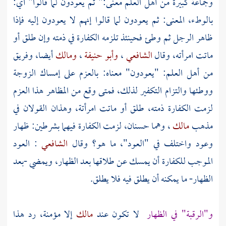
وجماعة كبيرة من أهل العلم معنى:" ثم يعودون لما قالوا" أي:
بالوطء، المعنى: ثم يعودون لما قالوا إنهم لا يعودون إليه فإذا
ظاهر الرجل ثم وطئ فحينئذ تلزمه الكفارة في ذمته وإن طلق أو
ماتت امرأته، وقال
الشافعي
،
وأبو حنيفة
،
ومالك
أيضا، وفريق
من أهل العلم: "يعودون" معناه: بالعزم على إمساك الزوجة
ووطئها والتزام التكفير لذلك، فمتى وقع من المظاهر هذا العزم
لزمت الكفارة ذمته، طلق أو ماتت امرأتة، وهذان القولان في
مذهب
مالك
، وهما حسنان، لزمت الكفارة فيهما بشرطين: ظهار
وعود واختلف في "العود"، ما هو؟ وقال
الشافعي
: العود
الموجب للكفارة أن يمسك عن طلاقها بعد الظهار، ويمضي -بعد
الظهار- ما يمكنه أن يطلق فيه فلا يطلق.
و"الرقبة" في الظهار
لا تكون عند
مالك
إلا مؤمنة، رد هذا