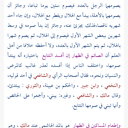
يصومهما الرجل بالعدد فيصوم ستين يوما تباعا، وجائز أن
يصومهما بالأهلة، يبدأ مع الهلال ويفطر مع الهلال، وإن جاء أحد
شهريه ناقصا،فذلك يجزئ عنه، وجائز إن بدأ صومه في وسط
شهرين ببعض الشهر الأول فيصوم إلى الهلال، ثم يصوم شهرا
بالهلال، ثم يتم الشهر الأول بالعدد، ولا أحفظه خلافا من أهل
العلم أن
الصائم في الظهار إن أفسد التتابع
باختياره أنه يبتدأ
صومها، واختلف الناس إذا أفسده لعذر غالب كالمرض
والنسيان ونحوه، فقال أصحاب الرأي
والشافعي
في أحد قوليه،
والنخعي
،
وابن جبير
،
والحكم بن عيينة،
والثوري
: يبتدئ،
وقال
مالك
،
والشافعي
، وغيره: يبني، وأجمعوا على الحائض
وأنها تبني في صومها التتابع.
وإطعام المساكين في الظهار
هو بالمد الهاشمي عند
مالك
، وهو