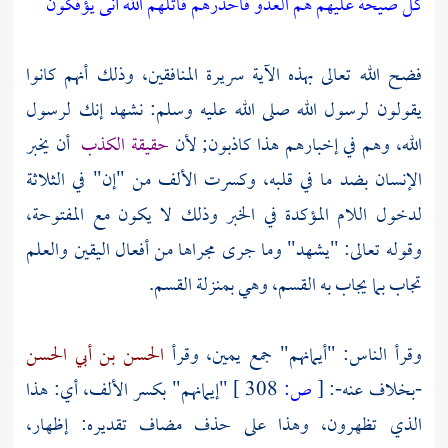
كل صيحة عليهم هم العدو فاحذرهم قاتلهم الله أنى يؤفكون
فضح الله تعالى بهذه الآية سريرة المنافقين، وذلك أنهم كانوا
يقولون لرسول الله صلى الله عليه وسلم: نشهد إنك لرسول
الله، وهم في إخبارهم هذا كاذبون; لأن
حقيقة الكذب
أن يخبر
الإنسان بضد ما في قلبه، وكسرت الألف من "إن" في الثلاثة
لدخول اللام المؤكدة في الخبر وذلك لا يكون مع المفتوحة،
وقوله تعالى: "يشهد" وما جرى مجراها من أفعال اليقين والعلم
تجاب بما يجاب به القسم، وهي بمنزلة القسم.
وقرأ الناس: "أيمانهم" جمع يمين، وقرأ
الحسن بن أبي الحسن
-بخلاف عنه-:
[
ص:
308 ]
"إيمانهم" بكسر الألف، أي: هذا
الذي تظهرون، وهذا على حذف مضاف تقديره: إظهار،