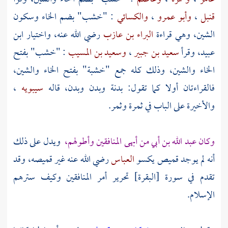
قنبل
،
وأبو عمرو
،
والكسائي
: "خشب" بضم الخاء وسكون
الشين، وهي قراءة
البراء بن عازب
رضي الله عنه، واختيار
ابن
عبيد،
وقرأ
سعيد بن جبير
،
وسعيد بن المسيب
: "خشب" بفتح
الخاء والشين، وذلك كله جمع "خشبة" بفتح الخاء والشين،
فالقراءتان أولا كما تقول: بدنة وبدن وبدن، قاله
سيبويه
،
والأخيرة على الباب في ثمرة وثمر.
وكان
عبد الله بن أبي
من أبهى المنافقين وأطولهم،
ويدل على ذلك
أنه لم يوجد قميص يكسو
العباس
رضي الله عنه غير قميصه، وقد
تقدم في سورة [البقرة] تحرير أمر المنافقين وكيف سترهم
الإسلام.