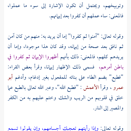
وتوبيخهم، ويحتمل أن تكون الإشارة إلى سوء ما عملوا،
فالمعنى: ساء عملهم أن كفروا بعد إيمانهم.
وقوله تعالى: "آمنوا ثم كفروا" إما أن يريد به: منهم من كان آمن
ثم نافق بعد صحة من إيمانه، وقد كان هذا موجودا، وإما أن
يريدهم كلهم، فالمعنى: ذلك بأنهم
أظهروا الإيمان ثم كفروا في
باطن أمرهم،
فسمى ذلك الإظهار إيمانا، وقرأ بعض القراء:
"فطبع" بضم الطاء على بنائه للمفعول بغير إدغام، وأدغم
أبو
عمرو
، وقرأ
الأعمش
: "فطبع الله"، وعبر الله تعالى بالطبع عما
خلق في قلوبهم من الريب والشك وختم عليهم به من الكفر
والمصير إلى النار.
وقوله تعالى:
وإذا رأيتهم تعجبك أجسامهم، وإن يقولوا تسمع