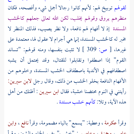
لقولهم
توبيخ لهم: لأنهم كانوا رجالا أجمل شيء وأفصحه، فكان
منظرهم يروق وقولهم يخلب، لكن الله تعالى جعلهم كالخشب
المسندة
إذ لا أفهام لهم نافعة، ولا نظر يصيب، فذلك المنظر لا
مخبر له كالخشب المسندة، إنما هي أجرام لا عقول لها، معتمدة على
غيرها،
[
ص:
309 ]
لا تثبت بنفسها، ومنه قولهم: "تساند
القوم" إذا اصطفوا وتقابلوا للقتال، وقد يحتمل أن يشبه
اصطفافهم في الأندية باصطفاف الخشب المسندة، وخلوهم من
الأفهام النافعة بخلو الخشب من ذلك، وقال رجل
لابن سيرين:
رأيتني في النوم محتضنا خشبة، فقال
ابن سيرين
: أظنك من أهل
هذه الآية، وتلا:
كأنهم خشب مسندة
.
وقرأ
عكرمة
،
وعطية:
"يسمع" بالياء مضمومة، وقرأ
نافع
،
وابن
عامر
،
وحمزة
،
وعاصم
: "خشب" بضم الخاء والشين، وقرأ