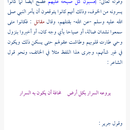
وقوله تعالى:
يحسبون كل صيحة عليهم
فضح أيضا لما كانوا
يسرونه من الخوف، وذلك أنهم كانوا يتوقعون أن يأمر النبي صلى
الله عليه وسلم -عن الله- بقتلهم، وقال
مقاتل
: فكانوا متى
سمعوا نشدان ضالة، أو صياحا بأي وجه كان، أو أخبروا بنزول
وحي طارت قلوبهم وطاشت عقولهم حتى يسكن ذلك ويكون
في غير شأنهم، وجرى هذا اللفظ مثلا في الخائف، ونحو قول
الشاعر :
يروعه السرار بكل أرض مخافة أن يكون به السرار
وقول
جرير
: