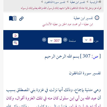
الرئيسية
تفسير ابن عطية
تفسير سورة المنافقون
تراجم الأعلام
قوله عز وجل إذا جاءك المنافقون قالوا نشهد إنك لرسول الله والله يعلم إنك لرسوله
تفسير ابن عطية
ابن عطية - أبو محمد عبد الحق بن عطية الأندلسي
جزء
صفحة
8
307
[
ص:
307 ]
بسم الله الرحمن الرحيم
تفسير سورة المنافقون
وهي مدنية بإجماع، وذلك أنها نزلت في غزوة
بني المصطلق
بسبب
أن
عبد الله بن أبي
ابن سلول كان منه في تلك الغزوة أقوال، وكان
له أتباع يقولون قوله،
فنزلت السورة كلها بسبب ذلك، ذكر الله