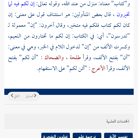
و"كتاب" معناه: منزل من عند الله، وقوله تعالى:
إن لكم فيه لما
تخيرون
، قال بعض المتأولين: هو استئناف قول على معنى: إن
كان لكم كتاب فلكم فيه متخير، وقال آخرون: "إن" معمولة لـ
"تدرسون"، أي: في الكتاب: إن لكم ما تختارون من النعيم،
وكسرت الألف من "إن" لدخول اللام في الخبر، وهي في معنى:
"أن" بفتح الألف، وقرأ
طلحة
،
والضحاك
: "أن لكم" بفتح
الألف، وقرأ
الأعرج
: "أئن لكم" على الاستفهام.
السابق
التالي
الخدمات العلمية
تفسير الآية
ترجمة علم
عناوين الشجرة