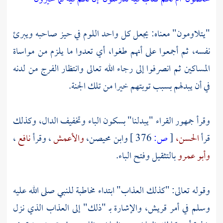
"يتلاومون" معناه: يجعل كل واحد اللوم في حيز صاحبه ويبرئ
نفسه، ثم أجمعوا على أنهم طغوا، أي تعدوا ما يلزم من مواساة
المساكين ثم انصرفوا إلى رجاء الله تعالى وانتظار الفرج من لدنه
في أن يبدلهم بسبب توبتهم خيرا من تلك الجنة.
وقرأ جمهور القراء "يبدلنا" بسكون الباء وتخفيف الدال، وكذلك
قرأ
الحسن،
[
ص:
376 ]
وابن محيصن،
والأعمش
، وقرأ
نافع
،
وأبو عمرو
بالتثقيل وفتح الباء.
وقوله تعالى: "كذلك العذاب" ابتداء مخاطبة للنبي صلى الله عليه
وسلم في أمر
قريش،
والإشارة بـ "ذلك" إلى العذاب الذي نزل