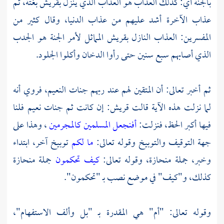
بالجنة أي: كذلك العذاب هو العذاب الذي ينزل
بقريش
بغتة، ثم
عذاب الآخرة أشد عليهم من عذاب الدنيا، وقال كثير من
المفسرين: العذاب النازل
بقريش
المماثل لأمر الجنة هو الجدب
الذي أصابهم سبع سنين حتى رأوا الدخان وأكلوا الجلود.
ثم أخبر تعالى: أن المتقين لهم عند ربهم جنات النعيم، فروي أنه
لما نزلت هذه الآية قالت
قريش:
إن كانت ثم جنات نعيم فلنا
فيها أكبر الحظ، فنزلت:
أفنجعل المسلمين كالمجرمين
، وهذا على
جهة التوقيف والتوبيخ وقوله تعالى:
ما لكم
توبيخ آخر، ابتداء
وخبر، جملة منحازة، وقوله تعالى:
كيف تحكمون
جملة منحازة
كذلك، و"كيف" في موضع نصب بـ "تحكمون".
وقوله تعالى: "أم" هي المقدرة بـ "بل وألف الاستفهام"،