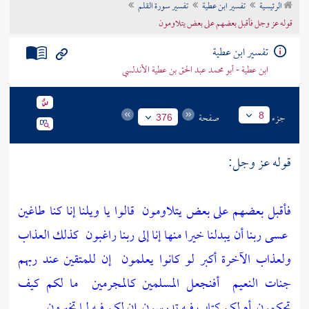
الرئيسية
تفسير ابن عطية
تفسير سورة القلم
تراجم الأعلام
قوله عز وجل فأقبل بعضهم على بعض يتلاومون
تفسير ابن عطية
ابن عطية - أبو محمد عبد الحق بن عطية الأندلسي
جزء
صفحة
8
376
قوله عز وجل:
فأقبل بعضهم على بعض يتلاومون
قالوا يا ويلنا إنا كنا طاغين
عسى ربنا أن يبدلنا خيرا منها إنا إلى ربنا راغبون
كذلك العذاب
ولعذاب الآخرة أكبر لو كانوا يعلمون
إن للمتقين عند ربهم
جنات النعيم
أفنجعل المسلمين كالمجرمين
ما لكم كيف
تحكمون
أم لكم كتاب فيه تدرسون
إن لكم فيه لما تخيرون