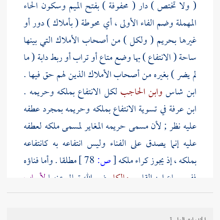
( ولا تختص ) دار ( محفوفة ) بفتح الميم وسكون الحاء
المهملة وضم الفاء الأولى ، أي محوطة ( بأملاك ) دور أو
غيرها بحريم ( ولكل ) من أصحاب الأملاك التي بينها
ساحة ( الانتفاع ) بها وضع متاع أو تراب أو ربط دابة ( ما
لم يضر ) بغيره من أصحاب الأملاك الذين لهم حق فيها .
ابن شاس
وابن الحاجب
لكل الانتفاع بملكه وحريمه .
ابن عرفة
في تسوية الانتفاع بملكه وحريمه بمجرد عطفه
عليه نظر ; لأن مسمى حريمه المغاير لمسمى ملكه لعطفه
عليه إنما يصدق على الفناء وليس انتفاعه به كانتفاعه
بملكه ، إذ يجوز كراء ملكه
[
ص:
78 ]
مطلقا . وأما فناؤه
ففي سماع
ابن القاسم
مالكا
رضي الله تعالى عنهما
لأرباب
الأفنية التي انتفاعهم بها لا يضر بالمارة أن يكروها
.