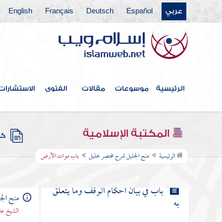
عربي
Español
Deutsch
Français
English
باب في بيان أحكام المساقاة
باب في بيان أحكام المغارسة
باب في بيان أحكام الإجارة وكراء الدواب
وغيرها
الرئيسية
موسوعات
مقالات
الفتوى
الاستشارات
باب في بيان أحكام الجعل
المكتبة الإسلامية
كتب
باب موات الأرض
الرئيسية
منح الجليل شرح مختصر خليل
باب موات الأرض
باب في بيان أحكام الوقف وما يتعلق
منح الج
به
الشيخ عل