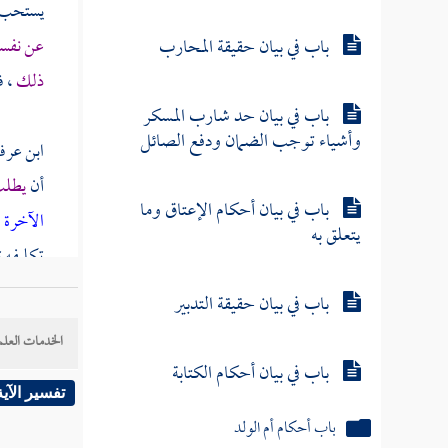
يستحب ل
باب في بيان حقيقة المحارب
عن نفس
ذلك
، ف
باب في بيان حد شارب المسكر
وأشياء توجب الضمان ودفع الصائل
ابن عرف
أن
يطلب
باب في بيان أحكام الإعتاق وما
الآخرة 
يتعلق به
تكليفه 
باب في بيان حقيقة التدبير
وشبه في 
الخدمات العلم
عند الن
باب في بيان أحكام الكتابة
الذخيرة
تفسير الآية
باب أحكام أم الولد
يفارق حا