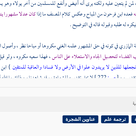
من لم يتعين عليه ولكنه يرى أنه أنهض وأنفع للمسلمين من آخر يولاه وهو يست
ه
فعده
ابن فرحون
من المباح وعكس كلام
المصنف
ما إذا
كان عدلا مشهورا ينف
يكره له طلبه وقبوله قاله في التوضيح .
ة
المازري
في كونه في حق المشهور علمه الغني مكروها أو مباحا نظر ، وأصول الش
 القضاء لتحصيل الجاه والاستعلاء على الناس
، فهذا سعيه مكروه ، ولو قيل
نجعلها للذين لا يريدون علوا في الأرض ولا فسادا والعاقبة للمتقين
}
ابن 
تقديم من
[
ص:
272 ]
لا يحل تقديمه للشهادة ، وقد شاهدنا من ذلك ما الله أعلم
الندب فقال ( ك ) تولية ( ورع ) بفتح الواو وكسر الراء أي تارك الشبهات خوف
ية
اس . في المقدمات عن
عمر بن عبد العزيز
رضي الله عنه في
صفة القاضي
أن ي
ابن محرز
لا يأتي بما نصب له حتى يكون ذا نزاهة ونصيحة ورحمة وصلابة ليف
ترجمة علم
عناوين الشجرة
ل من يريد الظلم ، ولا يبالي بوقوع الغش والغلط والخطأ ، وبالرحمة حال الق