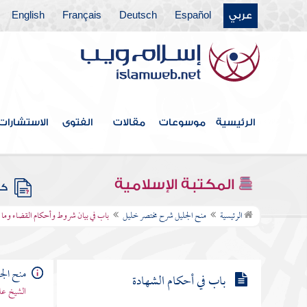
عربي
Español
Deutsch
Français
English
باب في بيان أحكام الوقف وما يتعلق
به
باب في بيان الهبة وأحكامها وما
يتعلق بها
الرئيسية
موسوعات
مقالات
الفتوى
الاستشارات
باب اللقطة والضالة والآبق واللقيط
وما يتعلق بها
المكتبة الإسلامية
كتب
باب في بيان شروط وأحكام القضاء
الرئيسية
منح الجليل شرح مختصر خليل
باب في بيان شروط وأحكام القضاء وما ي
وما يتعلق به
منح الج
باب في أحكام الشهادة
الشيخ عل