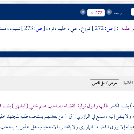
صفحة
272
ر علمه
:
[
ص:
272 ]
كورع ، غني ، حليم ، نزه ،
[
ص:
273 ]
نسيب ، مستشي
حاشية
 ) بضم فكسر
طلب وقبول تولية القضاء لصاحب علم خفي ( ليشهر ) بضم ف
به ولا يلقى إليه ، سمع في
المازري
"
ق
" عن بعضهم يستحب طلبه لمجتهد خفي ع
اله إلا برزق القضاء .
المازري
ولا يقتصر بالاستحباب على هذين إذ يستحب للأ