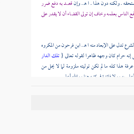
حقه . ولكنه دون هذا . ا هـ . وإن
قصد به دفع ضرر
ع الناس بعلمه وخاف إن تولى القضاء أن لا يقدر على
رع تدل على الإبعاد منه ا هـ .
ابن فرحون
من المكروه
 إنه حرام كان وجهه ظاهرا لقوله تعالى {
تلك الدار
عرفة
هذا كله ما لم تكن توليته ملزومة لما لا يحل من
 به ، ولا فائدة في كتبه هنا ، والله أعلم .
 الوقوع في المحرمات ، والنزه هو الذي لا يطمع فيما
كون عالما بالكتاب والسنة ذا نزاهة عن الطمع . وفي
ارق بالنزاهة التشوف لما في أيدي الناس وبالنصيحة
اسي الذي لا يرحم الصغير واليتيم والمظلوم بالصلابة