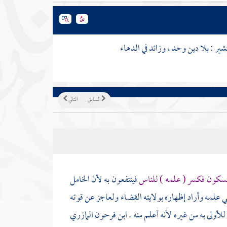
ر : بلا دين وحد ، وزائد في الدهاء
السابق
التالي
سكون فكسر ( علمه ) للناس
فينتفعون به لأن الخامل
لمه وأراد إظهاره بولايته القضاء ولعاجز عن قوته
ولى به من غيره لأنه أعلم منه .
ابن فرحون
المازري