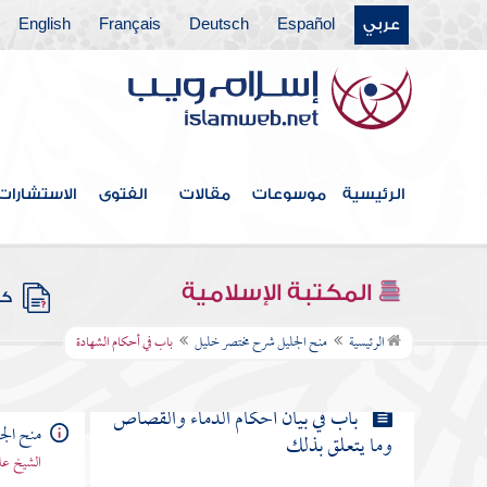
عربي
Español
Deutsch
Français
English
باب في بيان الهبة وأحكامها وما
يتعلق بها
باب اللقطة والضالة والآبق واللقيط
وما يتعلق بها
الرئيسية
موسوعات
مقالات
الفتوى
الاستشارات
باب في بيان شروط وأحكام القضاء
وما يتعلق به
المكتبة الإسلامية
كتب
باب في أحكام الشهادة
الرئيسية
منح الجليل شرح مختصر خليل
باب في أحكام الشهادة
باب في بيان أحكام الدماء والقصاص
منح الج
وما يتعلق بذلك
الشيخ عل