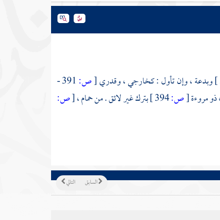
وبدعة ، وإن تأول : كخارجي ، وقدري
[
ص:
391 -
 ذو مروءة
[
ص:
394 ]
بترك غير لائق . من حمام ،
[
ص:
السابق
التالي