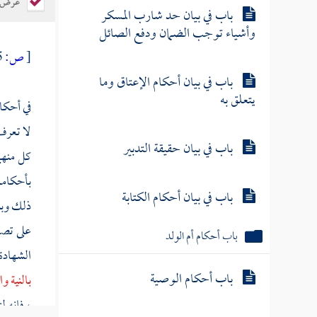
عرض ال
باب في بيان حد شارب المسكر
وأشياء توجب الضمان ودفع الصائل
[
ص:
385 ]
باب في بيان أحكام الإعتاق وما
يتعلق به
في أحكام
لا تعرف
باب في بيان حقيقة التدبير
كل منهما
بأحكامها
باب في بيان أحكام الكتابة
ذلك وبنو
على تصو
باب أحكام أم الولد
الشهادة 
باب أحكام الوصية
بالنية و
، فإنه ل