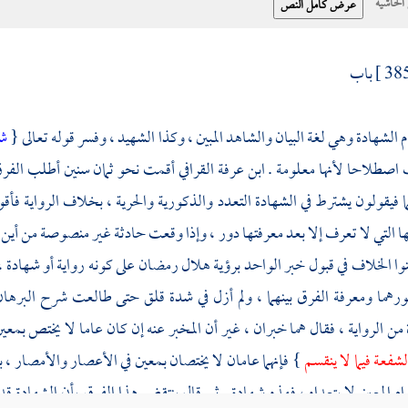
حاشية
باب
 الشهادة وهي لغة البيان والشاهد المبين ، وكذا الشهيد ، وفسر قوله تعالى {
شه
 اصطلاحا لأنها معلومة .
ابن عرفة
القرافي
أقمت نحو ثمان سنين أطلب الفرق ب
 فيقولون يشترط في الشهادة التعدد والذكورية والحرية ، بخلاف الرواية فأق
 التي لا تعرف إلا بعد معرفتها دور ، وإذا وقعت حادثة غير منصوصة من أين ل
ا الخلاف في قبول خبر الواحد برؤية هلال رمضان على كونه رواية أو شهادة ،
رهما ومعرفة الفرق بينهما ، ولم أزل في شدة قلق حتى طالعت شرح البرها
من الرواية ، فقال هما خبران ، غير أن المخبر عنه إن كان عاما لا يختص بمعي
الشفعة فيما لا ينقسم
} فإنهما عامان لا يختصان بمعين في الأعصار والأمصار ، ب
زام المعين لا يتعداه ، فهذه شهادة . ثم قال ينتقض هذا الفرق بأن الشهادة 