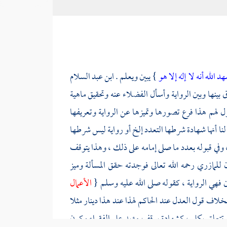
د الله أنه لا إله إلا هو
} يبين ويعلم .
ابن عبد السلام
ينها وبين الرواية وأسأل الفضلاء عنه وتحقيق ماهية
ول لهم هذا فرع تصورها وتميزها عن الرواية وتعريفها
نا أنها شهادة شرطها التعدد إلخ أو رواية ليس شرطها
 وفي قبوله بعدد ما صلى إمامه على ذلك ، وهذا يتوقف
ن
للمازري
رحمه الله تعالى فوجدته حقق المسألة وميز
ن فهي الرواية ، كقوله صلى الله عليه وسلم {
الأعمال
خلاف قول العدل عند الحاكم لهذا عند هذا دينار مثلا
قد تتعلق بكلي ، كشهادة بوقف مؤبد على الفقراء وكون