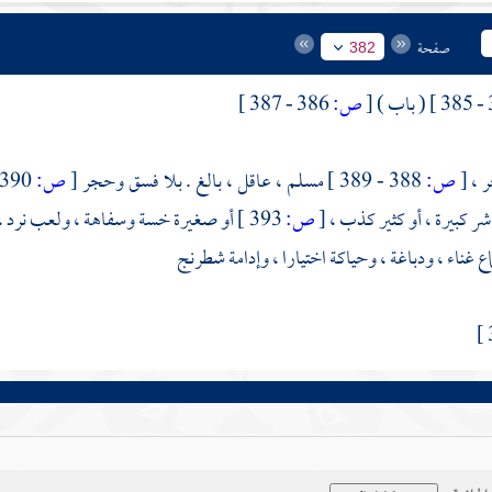
صفحة
382
( باب )
[
ص:
386 - 387 ]
 ،
[
ص:
388 - 389 ]
مسلم ، عاقل ، بالغ . بلا فسق وحجر
[
ص:
390 ]
اشر كبيرة ، أو كثير كذب ،
[
ص:
393 ]
أو صغيرة خسة وسفاهة ، ولعب نرد ،
ع غناء ، ودباغة ، وحياكة اختيارا ، وإدامة شطرنج