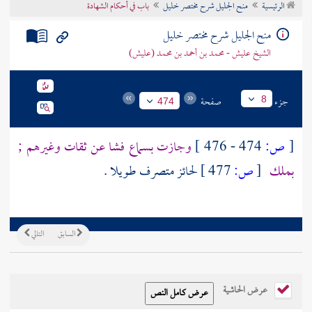
الرئيسية
منح الجليل شرح مختصر خليل
باب في أحكام الشهادة
تراجم الأعلام
منح الجليل شرح مختصر خليل
الشيخ عليش - محمد بن أحمد بن محمد (عليش)
جزء
صفحة
8
474
[
ص:
474 - 476 ]
وجازت بسماع فشا عن ثقات وغيرهم ;
بملك
[
ص:
477 ]
لحائز متصرف طويلا .
السابق
التالي
عرض الحاشية