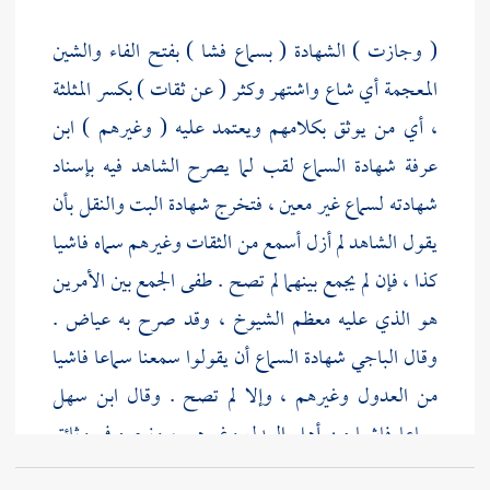
( وجازت ) الشهادة ( بسماع فشا ) بفتح الفاء والشين
المعجمة أي شاع واشتهر وكثر ( عن ثقات ) بكسر المثلثة
، أي من يوثق بكلامهم ويعتمد عليه ( وغيرهم )
ابن
عرفة
شهادة السماع لقب لما يصرح الشاهد فيه بإسناد
شهادته لسماع غير معين ، فتخرج شهادة البت والنقل بأن
يقول الشاهد لم أزل أسمع من الثقات وغيرهم سماه فاشيا
كذا ، فإن لم يجمع بينهما لم تصح .
طفى
الجمع بين الأمرين
هو الذي عليه معظم الشيوخ ، وقد صرح به
عياض
.
وقال
الباجي
شهادة السماع أن يقولوا سمعنا سماعا فاشيا
من العدول وغيرهم ، وإلا لم تصح . وقال
ابن سهل
سماعا فاشيا من أهل العدل وغيرهم ، ونحوه في وثائق
ابن سلمون
. وقال
ابن فتوح
شهادة السماع لا تكمل إلا