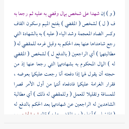
( و ) إن
شهدا على شخص بمال وقضي به عليه ثم رجعا به
ف ( ل ) لشخص ( المقضي ) بفتح الميم وسكون القاف
وكسر الضاد المعجمة وشد الياء ( عليه ) به بالشهادة التي
رجع شاهداها عنها بعد الحكم به وقبل غرمه للمقضي له (
مطالبتهما ) أي الراجعين ( بالدفع ل ) لشخص ( المقضي
له ) المال المحكوم به بشهادتهما التي رجعا عنها إذ من
حجته أن يقول لهما إذا دفعته أنا رجعت عليكما بعوضه ،
فقرار الغرامة عليكما فادفعاه أنتما من أول الأمر قصرا
للمسافة وتقليلا للعمل ( وللمقضي له ذلك ) أي مطالبة
الشاهدين له الراجعين عن شهادتهما بعد الحكم بالدفع له
( إذا تعذر ) أخذه ( من المقضي عليه ) قاله
ابن الحاجب
،
وتبعه
المصنف
لقوله في توضيحه إنه مقتضى الفقه ولأنهما