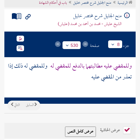
الرئيسية
منح الجليل شرح مختصر خليل
باب في أحكام الشهادة
تراجم الأعلام
منح الجليل شرح مختصر خليل
الشيخ عليش - محمد بن أحمد بن محمد (عليش)
جزء
صفحة
8
530
وللمقضي عليه مطالبتهما بالدفع للمقضي له
وللمقضي له ذلك إذا
تعذر من المقضي عليه
السابق
التالي
عرض الحاشية