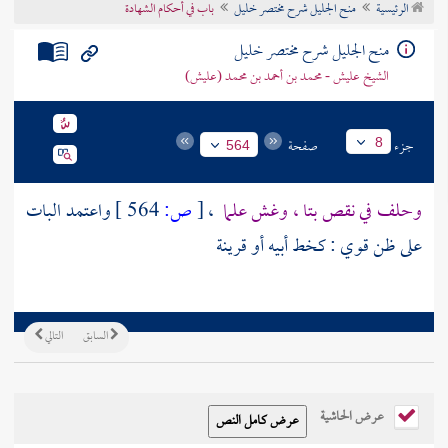
الرئيسية
منح الجليل شرح مختصر خليل
باب في أحكام الشهادة
تراجم الأعلام
منح الجليل شرح مختصر خليل
الشيخ عليش - محمد بن أحمد بن محمد (عليش)
جزء
صفحة
8
564
وحلف في نقص بتا ، وغش علما
،
[
ص:
564 ]
واعتمد البات
على ظن قوي : كخط أبيه أو قرينة
السابق
التالي
عرض الحاشية