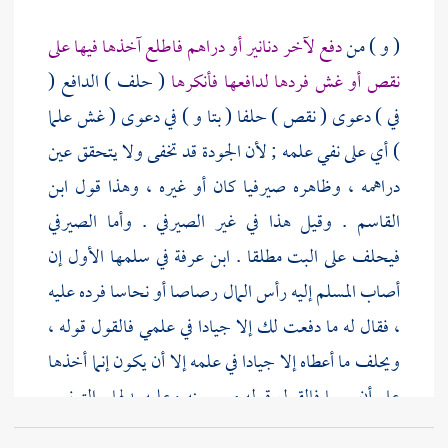
( و ) من
دفع لآخر دنانير أو دراهم فاطلع آخذها فيها على
نقص أو غش فردها لدافعها فأنكرها
( حلف ) الدافع (
في ) دعوى ( نقص ) حلفا ( بتا و ) في دعوى ( غش علما
) أي على نفي علمه ; لأن الجودة قد تخفى ولا يتحقق عين
دراهمه ، وظاهره صيرفيا كان أو غيره ، وهذا قول
ابن
القاسم
. وقيل هذا في غير الصيرفي . وأما الصيرفي
فيحلف على البت مطلقا .
ابن عرفة
في سلمها الأول إن
أصاب المسلم إليه رأس المال رصاصا أو نحاسا فرده عليه
، فقال له ما دفعت لك إلا جيادا في علمي فالقول قوله ،
ويحلف ما أعطاه إلا جيادا في علمه إلا أن يكون إنما أخذها
على أن يريها فالقول قوله مع يمينه وعليه بدلها .
التونسي
إن حقق أنها ليست من دراهمه حلف على البت ، فإن نكل