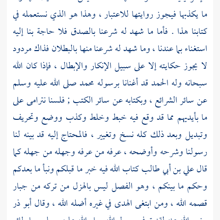
ما يكذبها فيجوز روايتها للاعتبار ، وهذا هو الذي نستعمله في
كتابنا هذا . فأما ما شهد له شرعنا بالصدق فلا حاجة بنا إليه
استغناء بما عندنا ، وما شهد له شرعنا منها بالبطلان فذاك مردود
لا يجوز حكايته إلا على سبيل الإنكار والإبطال ، فإذا كان الله
سبحانه وله الحمد قد أغنانا برسوله
محمد
صلى الله عليه وسلم
عن سائر الشرائع ، وبكتابه عن سائر الكتب ; فلسنا نترامى على
ما بأيديهم مما قد وقع فيه خبط وخلط وكذب ووضع وتحريف
وتبديل وبعد ذلك كله نسخ وتغيير ، فالمحتاج إليه قد بينه لنا
رسولنا وشرحه وأوضحه ، عرفه من عرفه وجهله من جهله كما
قال
علي بن أبي طالب
كتاب الله فيه خبر ما قبلكم ونبأ ما بعدكم
وحكم ما بينكم ، وهو الفصل ليس بالهزل من تركه من جبار
قصمه الله ، ومن ابتغى الهدى في غيره أضله الله ، وقال
أبو ذر