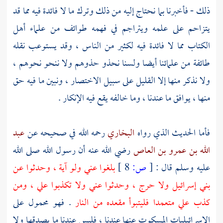
ذلك - فأخبرنا بما نحتاج إليه من ذلك وترك ما لا فائدة فيه مما قد
يتزاحم على علمه ويتراجم في فهمه طوائف من علماء أهل
الكتاب مما لا فائدة فيه لكثير من الناس ، وقد يستوعب نقله
طائفة من علمائنا أيضا ولسنا نحذو حذوهم ولا ننحو نحوهم ،
ولا نذكر منها إلا القليل على سبيل الاختصار ، ونبين ما فيه حق
منها ، يوافق ما عندنا ، وما خالفه يقع فيه الإنكار .
فأما الحديث الذي رواه
البخاري
رحمه الله في صحيحه عن
عبد
الله بن عمرو بن العاص
رضي الله عنه أن رسول الله صلى الله
عليه وسلم قال :
[
ص:
8 ]
بلغوا عني ولو آية ، وحدثوا عن
بني إسرائيل
ولا حرج ، وحدثوا عني ولا تكذبوا علي ، ومن
كذب علي متعمدا فليتبوأ مقعده من النار
. فهو محمول على
الإسرائيليات المسكوت عنها عندنا ، فليس عندنا ما يصدقها ولا