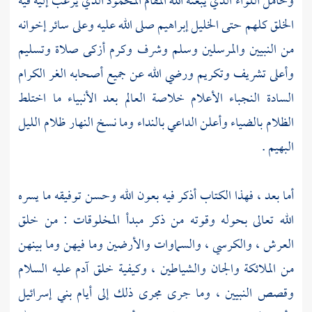
وحامل اللواء الذي يبعثه الله المقام المحمود الذي يرغب إليه فيه
الخلق كلهم حتى الخليل
إبراهيم
صلى الله عليه وعلى سائر إخوانه
من النبيين والمرسلين وسلم وشرف وكرم أزكى صلاة وتسليم
وأعلى تشريف وتكريم ورضي الله عن جميع أصحابه الغر الكرام
السادة النجباء الأعلام خلاصة العالم بعد الأنبياء ما اختلط
الظلام بالضياء وأعلن الداعي بالنداء وما نسخ النهار ظلام الليل
البهيم .
أما بعد ، فهذا الكتاب أذكر فيه بعون الله وحسن توفيقه ما يسره
الله تعالى بحوله وقوته من ذكر مبدأ المخلوقات : من خلق
العرش ، والكرسي ، والسماوات والأرضين وما فيهن وما بينهن
من الملائكة والجان والشياطين ، وكيفية خلق
آدم
عليه السلام
وقصص النبيين ، وما جرى مجرى ذلك إلى أيام
بني إسرائيل