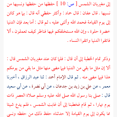
إلى مغيربان الشمس
[
ص:
10 ]
حفظها من حفظها ونسيها من
نسيها . قال
عفان
: قال
حماد
: وأكثر حفظي أنه قال : بما هو كائن
إلى يوم القيامة فحمد الله وأثنى عليه ، ثم قال : أما بعد فإن الدنيا
خضرة حلوة ، وإن الله مستخلفكم فيها فناظر كيف تعملون ، ألا
فاتقوا الدنيا واتقوا النساء .
وذكر تمام الخطبة إلى أن قال : فلما كان عند مغيربان الشمس قال :
ألا إن مثل ما بقي من الدنيا فيما مضى منها مثل ما بقي من يومكم
هذا فيما مضى منه
. ثم قال
الإمام أحمد
: ثنا
عبد الرزاق
، أخبرنا
معمر
، عن
علي بن زيد بن جدعان
، عن
أبي نضرة
، عن
أبي سعيد
قال :
صلى بنا رسول الله صلى الله عليه وسلم صلاة العصر ذات
يوم نهارا ، ثم قام فخطبنا إلى أن غابت الشمس ، فلم يدع شيئا
مما يكون إلى يوم القيامة إلا حدثناه حفظ ذلك من حفظه ونسي