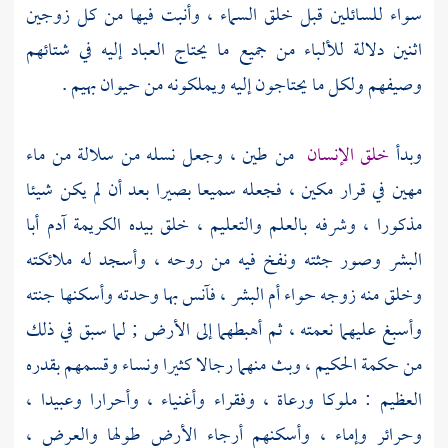
سواء للسائلين قبل خلق السماء ، وأنبت فيها من كل زوجين
اثنين دلالة للألباء من جميع ما يحتاج العباد إليه في شتائهم
وصيفهم ولكل ما يحتاجون إليه ويملكونه من حيوان بهيم .
وبدأ
خلق الإنسان
من طين ، وجعل نسله من سلالة من ماء
مهين في قرار مكين ، فجعله سميعا بصيرا بعد أن لم يكن شيئا
مذكورا ، وشرفه بالعلم والتعليم ، خلق بيده الكريمة آدم أبا
البشر وصور جثته ونفخ فيه من روحه ، وأسجد له ملائكته
وخلق منه زوجه حواء أم البشر ، فآنس بها وحدته وأسكنها جنته
وأسبغ عليهما نعمته ، ثم أهبطهما إلى الأرض ; لما سبق في ذلك
من حكمة الحكيم ، وبث منهما رجالا كثيرا ونساء وقسمهم بقدره
العظيم : ملوكا ورعاة ، وفقراء وأغنياء ، وأحرارا وعبيدا ،
وحرائر وإماء ، وأسكنهم أرجاء الأرض طولها والعرض ،