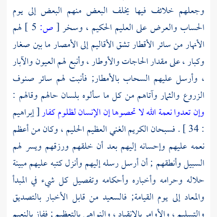
وجعلهم خلائف فيها يخلف البعض منهم البعض إلى يوم
الحساب والعرض على العليم الحكيم ، وسخر
[
ص:
5 ]
لهم
الأنهار من سائر الأقطار تشق الأقاليم إلى الأمصار ما بين صغار
وكبار ، على مقدار الحاجات والأوطار ، وأنبع لهم العيون والآبار
، وأرسل عليهم السحاب بالأمطار; فأنبت لهم سائر صنوف
الزروع والثمار وآتاهم من كل ما سألوه بلسان حالهم وقالهم :
وإن تعدوا نعمة الله لا تحصوها إن الإنسان لظلوم كفار
[ إبراهيم
: 34 ] . فسبحان الكريم الغني العظيم الحليم ، وكان من أعظم
نعمه عليهم وإحسانه إليهم بعد أن خلقهم ورزقهم ويسر لهم
السبيل وأنطقهم ; أن أرسل رسله إليهم وأنزل كتبه عليهم مبينة
حلاله وحرامه وأخباره وأحكامه وتفصيل كل شيء في المبدأ
والمعاد إلى يوم القيامة; فالسعيد من قابل الأخبار بالتصديق
والتسليم ، والأوامر بالانقياد ، والنواهي بالتعظيم ; ففاز بالنعيم