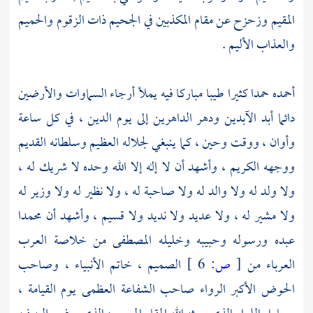
المقيم وزحزح عن مقام المكذبين في الجحيم ذات الزقوم والحميم
والعذاب الأليم .
أحمده حمدا كثيرا طيبا مباركا فيه يملأ أرجاء السماوات والأرضين
دائما أبد الآبدين ودهر الداهرين إلى يوم الدين ، في كل ساعة
وأوان ، ووقت وحين ، كما ينبغي لجلاله العظيم وسلطانه القديم
ووجهه الكريم ، وأشهد أن لا إله إلا الله وحده لا شريك له ،
ولا ولد له ولا والد له ولا صاحبة له ، ولا نظير له ولا وزير له
ولا مشير له ، ولا عديد ولا نديد ولا قسيم ، وأشهد أن
محمدا
عبده ورسوله وحبيبه وخليله المصطفى من خلاصة العرب
العرباء من
[
ص:
6 ]
الصميم ، خاتم الأنبياء ، وصاحب
الحوض الأكبر الرواء صاحب الشفاعة العظمى يوم القيامة ،