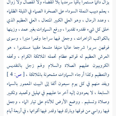
يزال دائما مستمرا باقيا سرمديا بلا انقضاء ولا انفصال ولا زوال
، يعلم دبيب النملة السوداء على الصخرة الصماء في الليلة الظلماء
، وعدد الرمال ، وهو العلي الكبير المتعال ، العلي العظيم الذي
خلق كل شيء فقدره تقديرا ، ورفع السماوات بغير عمد ، وزينها
بالكواكب الزاهرات ، وجعل فيها سراجا وقمرا منيرا ، وسوى
فوقهن سريرا شرجعا عاليا منيفا متسعا مقببا مستديرا ، هو
العرش العظيم له قوائم عظام تحمله الملائكة الكرام ، وتحفه
الكروبيون عليهم الصلاة والسلام ولهم زجل بالتقديس
والتعظيم وكذا أرجاء السماوات مشحونة بالملائكة ،
[
ص:
4 ]
ويفد منهم في كل يوم سبعون ألفا إلى البيت المعمور بالسماء
السابعة ، لا يعودون إليه آخر ما عليهم في تهليل وتحميد وتكبير
وصلاة وتسليم . ووضع الأرض للأنام على تيار الماء ، وجعل
فيها رواسي من فوقها وبارك فيها وقدر فيها أقواتها ، في أربعة أيام