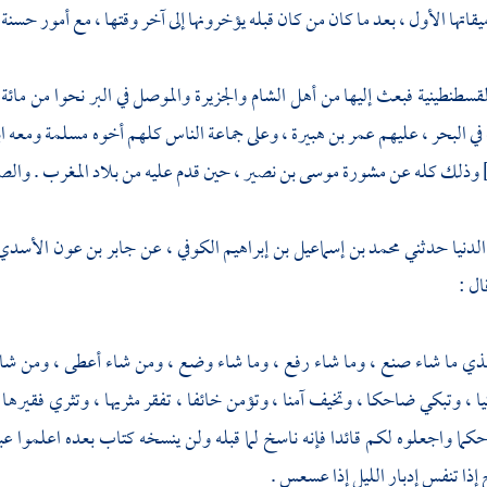
ميقاتها الأول ، بعد ما كان من كان قبله يؤخرونها إلى آخر وقتها ، مع أمور حسن
لقسطنطينية
فبعث إليها من أهل
الشام
والجزيرة
والموصل
في البر نحوا من ما
ي البحر ، عليهم
عمر بن هبيرة ،
وعلى جماعة الناس كلهم أخوه
مسلمة
ومعه اب
وذلك كله عن مشورة
موسى بن نصير ،
حين قدم عليه من بلاد
المغرب
. والصح
الدنيا
حدثني
محمد بن إسماعيل بن إبراهيم الكوفي ،
عن
جابر بن عون الأسدي
ال :
لذي ما شاء صنع ، وما شاء رفع ، وما شاء وضع ، ومن شاء أعطى ، ومن شاء م
 وتبكي ضاحكا ، وتخيف آمنا ، وتؤمن خائفا ، تفقر مثريها ، وتثري فقيرها ، ميا
كما واجعلوه لكم قائدا فإنه ناسخ لما قبله ولن ينسخه كتاب بعده اعلموا عباد
ذا تنفس إدبار الليل إذا عسعس .