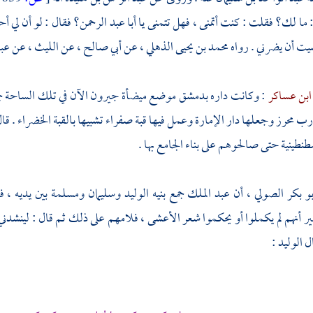
 ما لك؟ فقلت : كنت أتمنى ، فهل تتمنى يا
أبا عبد الرحمن؟
فقال : لو أن لي 
يت أن يضرني . رواه
محمد بن يحيى الذهلي ،
عن
أبي صالح ،
عن
الليث ،
عن
عبد
ابن عساكر
: وكانت داره
بدمشق
موضع ميضأة
جيرون
الآن في تلك الساحة جم
ب محرز وجعلها دار الإمارة وعمل فيها قبة صفراء تشبيها بالقبة
الخضراء
. قا
طنطينية
حتى صالحوهم على بناء الجامع بها .
بو بكر الصولي ،
أن
عبد الملك
جمع بنيه
الوليد
وسليمان
ومسلمة
بين يديه ، 
ير أنهم لم يكملوا أو يحكموا شعر
الأعشى ،
فلامهم على ذلك ثم قال : لينشدن
ال
الوليد
: