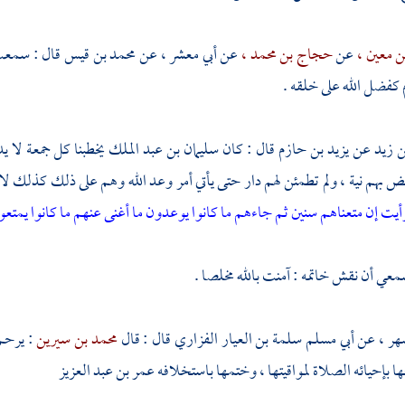
ن معين ،
عن
حجاج بن محمد ،
عن
أبي معشر ،
عن
محمد بن قيس
قال : سمع
 كفضل الله على خلقه .
ن زيد
عن
يزيد بن حازم
قال : كان
سليمان بن عبد الملك
يخطبنا كل جمعة لا يد
مض بهم نية ، ولم تطمئن لهم دار حتى يأتي أمر وعد الله وهم على ذلك كذلك لا 
أيت إن متعناهم سنين ثم جاءهم ما كانوا يوعدون ما أغنى عنهم ما كانوا يمتع
معي
أن نقش خاتمه : آمنت بالله مخلصا .
هر ،
عن
أبي مسلم سلمة بن العيار الفزاري
قال : قال
محمد بن سيرين
: يرحم
ا بإحيائه الصلاة لمواقيتها ، وختمها باستخلافه
عمر بن عبد العزيز