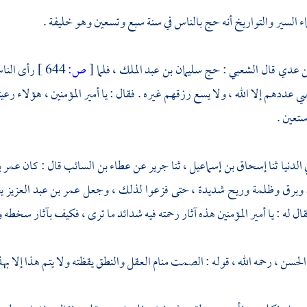
اء السير والتواريخ أنه حج بالناس في سنة سبع وتسعين وهو خليفة .
بن عدي
قال
الشعبي
: حج
سليمان بن عبد الملك ،
فلما
[
ص:
644 ]
رأى النا
ي عددهم إلا الله ، ولا يسع رزقهم غيره . فقال : يا أمير المؤمنين ، هؤلاء 
ستعين .
 الدنيا
ثنا
إسحاق بن إسماعيل ،
ثنا
جرير
عن
عطاء بن السائب
قال : كان
عمر ب
د وبرق وظلمة وريح شديدة ، حتى فزعوا لذلك ، وجعل
عمر بن عبد العزيز
ي
ال له : يا أمير المؤمنين هذه آثار رحمته فيه شدائد ما ترى ، فكيف بآثار سخطه
حسن ، رحمه الله ، قوله : الصمت منام العقل والنطق يقظته ولا يتم هذا إلا بهذا