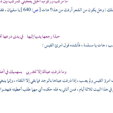
ما مركب وركوب الخيل يعجبني كمركب بين د
ملك
: وهل يكون من الشعر أرفث من هذا؟ هات
[
ص:
640 ]
يا
سليمان ،
فقا
حبذا رجعها يديها إليها في يدى درعها تح
صب ، هات يا
مسلمة ،
فأنشده قول
امرئ القيس
:
وما ذرفت عيناك إلا لتضربي بسهميك في أعش
ب
امرؤ القيس
ولم يصب ، إذا ذرفت عيناها بالوجد فما بقي إلا اللقاء ، وإنما ينب
ي هذا البيت ثلاثة أيام ، فمن أتاني به فله حكمه أي مهما طلب أعطيته فنهضوا م