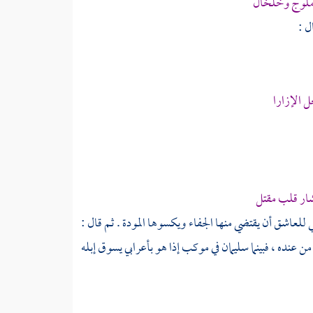
ملوج وخلخال
ل :
ل الإزارا
ار قلب مقتل
غي للعاشق أن يقتضي منها الجفاء ويكسوها المودة . ثم قال :
ن عنده ، فبينما
سليمان
في موكب إذا هو بأعرابي يسوق إبله