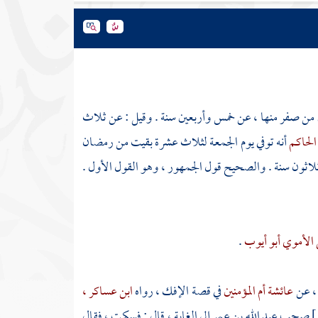
ين من صفر منها ، عن خمس وأربعين سنة . وقيل : عن ثلاث
 الحاكم
أنه توفي يوم الجمعة لثلاث عشرة بقيت من رمضان
ثلاثون سنة . والصحيح قول الجمهور ، وهو القول الأول .
 الأموي أبو أيوب
.
 ، عن
عائشة أم المؤمنين
في قصة الإفك ، رواه
ابن عساكر ،
صحب
عبد الله بن عمر
إلى الغابة ، قال : فسكت ، فقال