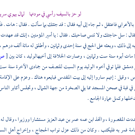
لو حز بالسيف رأسي في مودتها لمال يهوي سري
بالأعرابي فاعتقل ، ثم جاء إلى أبيه فقال : قد جئتك بما سألت . فقال : هات .
فقال : سل حاجتك ولا تنس صاحبك . فقال : يا أمير المؤمنين ، إنك قد عهدت 
به إلى ذلك ، وبعثه على الحج في سنة إحدى وثمانين ، وأطلق له مائة ألف درهم 
ا مات أبوه سنة ست وثمانين ، وصارت الخلافة إلى أخيه
الوليد ،
كان بين
[
ص:
دمشق
فلما توفي أخوه
الوليد
يوم السبت للنصف من جمادى الآخرة سنة ست
 ، وقيل : إنهم ساروا إليه إلى
بيت المقدس
فبايعوه هناك . وعزم على الإقامة
ي قبة في صحن المسجد مما يلي الصخرة من جهة الشمال ، وتجلس أكابر الناس
خلها وكمل عمارة الجامع .
ددت المقصورة ، واتخذ ابن عمه
عمر بن عبد العزيز
مستشارا ووزيرا ، وقال له :
مة فمر به فليكتب . وكان من ذلك عزل نواب الحجاج ، وإخراج أهل السجو