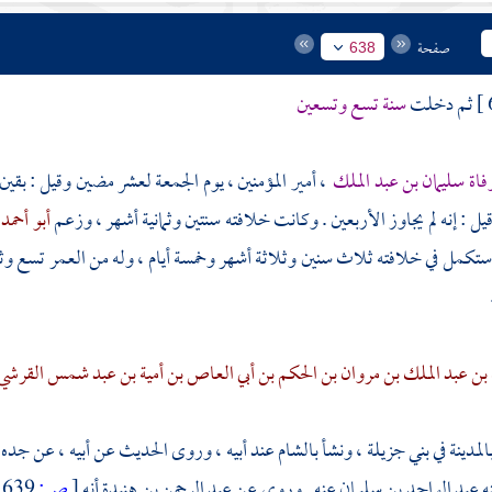
صفحة
638
ثم دخلت
سنة تسع وتسعين
فاة
سليمان بن عبد الملك
، أمير المؤمنين ، يوم الجمعة لعشر مضين وقيل : بق
يل : إنه لم يجاوز الأربعين . وكانت خلافته سنتين وثمانية أشهر ، وزعم
أبو أحمد
 استكمل في خلافته ثلاث سنين وثلاثة أشهر وخمسة أيام ، وله من العمر تسع و
 بن عبد الملك بن مروان بن الحكم بن أبي العاص بن أمية بن عبد شمس القرشي
المدينة
في
بني جزيلة ،
ونشأ
بالشام
عند أبيه ، وروى الحديث عن أبيه ، عن جده
ه
عبد الواحد بن سليمان
عنه . وروى عن
عبد الرحمن بن هنيدة
أنه
[
ص:
639 ]