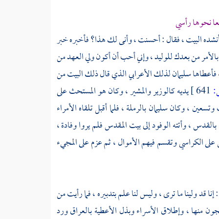
عا نحوها رأسي
 فأنشده البيت ، فقال : أحسنت ، وأنى لك هذا؟ فأخبره خبر
بالأمر من بعدك
للوليد ،
وإني أحب أن أكون ولي العهد من
، فأعطاها
سليمان
لذلك الأعرابي الذي قال ذلك البيت من
641 ]
يديه كالوزير والمشير ، وكان هو المستحث على
 وتسعين ، وكان
سليمان
بالرملة ، فلما أقبل تلقاه الأمراء
بالقدس ،
وأتته الوفود إلى
بيت المقدس
فلم يروا وفادة ،
 على الكراسي وتقسم فيهم الأموال ، ثم عزم على المجيء
 إنا قد ولينا ما ترى ، وليس لنا علم بتدبيره ، فما رأيت من
ن منها ، وإطلاق الأسراء وبذل الأعطية بالعراق ورد