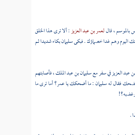
س بالموسم ، قال
لعمر بن عبد العزيز
: ألا ترى هذا الخلق
رعيتك اليوم وهم غدا خصماؤك . فبكى
سليمان
بكاء شديدا ثم
ن عبد العزيز
في سفر مع
سليمان بن عبد الملك ،
فأصابتهم
ضحك فقال له
سليمان
: ما أضحكك يا
عمر؟
أما ترى ما
 وغضبه؟!
 .