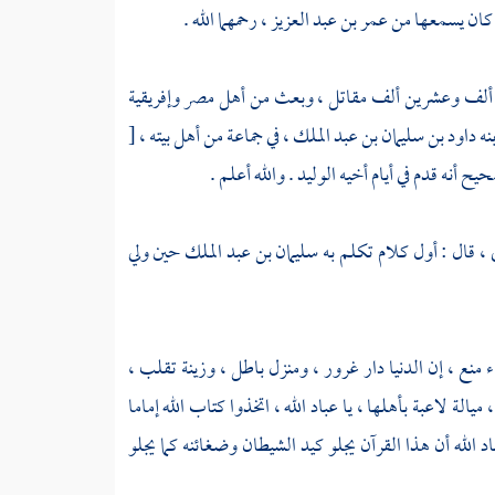
ة كان يسمعها من
عمر بن عبد العزيز ،
رحمهما الله .
ئة ألف وعشرين ألف مقاتل ، وبعث من أهل
مصر
وإفريقية
نه
داود بن سليمان بن عبد الملك ،
في جماعة من أهل بيته ،
[
يح أنه قدم في أيام أخيه
الوليد
. والله أعلم .
 ،
قال : أول كلام تكلم به
سليمان بن عبد الملك
حين ولي
نع ، إن الدنيا دار غرور ، ومنزل باطل ، وزينة تقلب ،
لة لاعبة بأهلها ، يا عباد الله ، اتخذوا كتاب الله إماما
 الله أن هذا القرآن يجلو كيد الشيطان وضغائنه كما يجلو