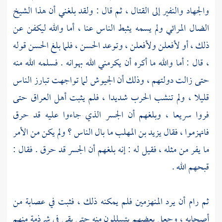
والجهاد والنفير إلى القتال ، ثم قال : ولقد بلغني أن هذا الشيخ
الضال المرائي ولم يسمه يثبط الناس عنا ، أما والله ليكفن عن
ذلك ، أو لأفعلن ولأفعلن ، وتوعد
الحسن
، فلما بلغ
الحسن
قوله
، قال : أما والله ما أكره أن يكرمني الله بهوانه . فسلمه الله منه
حتى زالت دولتهم ، وذلك أن الجيوش لما تواجهت تبارز الناس
قليلا ، ولم تنشب الحرب شديدا ، فلم يثبت
أهل
العراق
حتى
فروا سريعا ، وبلغهم أن الجسر الذي جاءوا عليه قد حرق
فانهزموا ، فقال
يزيد بن المهلب
ما بال الناس ؟ ولم يكن من الأمر
ما يفر من مثله ، فقيل له : إنه بلغهم أن الجسر قد حرق . فقال :
قبحهم الله .
ثم رام أن يرد المنهزمين فلم يمكنه ذلك ، فثبت في عصابة من
أصحابه ، وجعل بعضهم يتسللون منه حتى بقي في شرذمة منهم