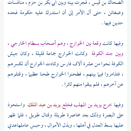
الضحاك بن قيس
، فجرت بينه وبين
أبي بكر بن حزم
، منافسات
وضغائن ، حتى آل الأمر إلى أن استدرك عليه حكومة فحده
حدين فيها .
وفيها كانت
وقعة بين
الخوارج
، وهم أصحاب
بسطام الخارجي
،
وبين جند
الكوفة
وكانت
الخوارج
جماعة قليلة ، وكان جيش
الكوفة
نحوا من عشرة آلاف فارس وكادت
الخوارج
أن تكسرهم
، فتذامروا فيما بينهم ، فطحنوا
الخوارج
طحنا عظيما ، وقتلوهم
عن آخرهم ، فلم يبقوا منهم ثائرا .
وفيها
خرج
يزيد بن المهلب
فخلع
يزيد بن عبد الملك
واستحوذ
على
البصرة
وذلك بعد محاصرة طويلة وقتال طويل ، فلما ظهر
عليها بسط العدل في أهلها ، وبذل الأموال ، وحبس عاملها
عدي