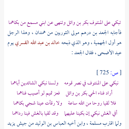
تبكي على
المنتوف
بكر بن وائل
وتنهى عن ابني
مسمع
من بكاهما
فأجابه
الجعد بن درهم
مولى الثوريين من
همدان
، وهذا الرجل
هو أول الجهمية ، وهو الذي ذبحه
خالد بن عبد الله القسري
يوم
عيد الأضحى ، فقال الجعد :
[
ص:
725 ]
نبكي على
المنتوف
في نصر قومه ولسنا نبكي الشائدين أباهما
أراد فناء الحي
بكر بن وائل
فعز
تميم
لو أصيب فناهما
فلا لقيا روحا من الله ساعة ولا رقأت عينا شجي بكاهما
أفي الغش نبكي إن بكينا عليهما وقد لقيا بالغش فينا رداهما
ولما اقترب
مسلمة
، وابن أخيه
العباس بن الوليد
من جيش
يزيد