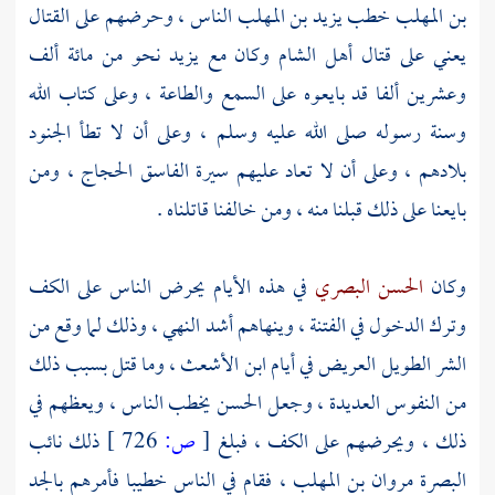
بن المهلب
خطب
يزيد بن المهلب
الناس ، وحرضهم على القتال
يعني على قتال
أهل
الشام
وكان مع
يزيد
نحو من مائة ألف
وعشرين ألفا قد بايعوه على السمع والطاعة ، وعلى كتاب الله
وسنة رسوله صلى الله عليه وسلم ، وعلى أن لا تطأ الجنود
بلادهم ، وعلى أن لا تعاد عليهم سيرة الفاسق
الحجاج
، ومن
بايعنا على ذلك قبلنا منه ، ومن خالفنا قاتلناه .
وكان
الحسن البصري
في هذه الأيام يحرض الناس على الكف
وترك الدخول في الفتنة ، وينهاهم أشد النهي ، وذلك لما وقع من
الشر الطويل العريض في أيام
ابن الأشعث
، وما قتل بسبب ذلك
من النفوس العديدة ، وجعل الحسن يخطب الناس ، ويعظهم في
ذلك ، ويحرضهم على الكف ، فبلغ
[
ص:
726 ]
ذلك نائب
البصرة
مروان بن المهلب
، فقام في الناس خطيبا فأمرهم بالجد