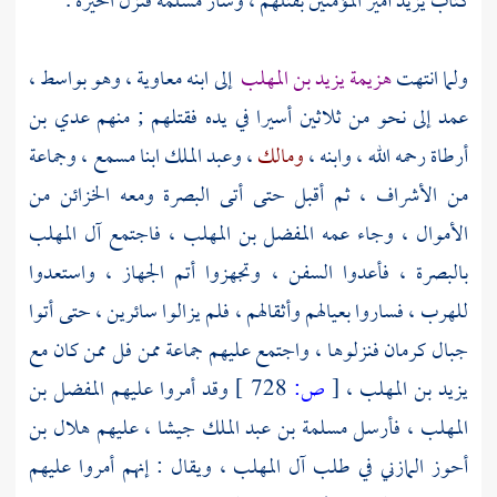
كتاب
يزيد
أمير المؤمنين بقتلهم ، وسار
مسلمة
فنزل
الحيرة
.
ولما انتهت
هزيمة
يزيد بن المهلب
إلى ابنه
معاوية
، وهو
بواسط
،
عمد إلى نحو من ثلاثين أسيرا في يده فقتلهم ; منهم
عدي بن
أرطاة
رحمه الله ، وابنه ،
ومالك
،
وعبد الملك
ابنا
مسمع
، وجماعة
من الأشراف ، ثم أقبل حتى أتى
البصرة
ومعه الخزائن من
الأموال ، وجاء عمه
المفضل بن المهلب
، فاجتمع آل المهلب
بالبصرة
، فأعدوا السفن ، وتجهزوا أتم الجهاز ، واستعدوا
للهرب ، فساروا بعيالهم وأثقالهم ، فلم يزالوا سائرين ، حتى أتوا
جبال
كرمان
فنزلوها ، واجتمع عليهم جماعة ممن فل ممن كان مع
يزيد بن المهلب
،
[
ص:
728 ]
وقد أمروا عليهم
المفضل بن
المهلب
، فأرسل
مسلمة بن عبد الملك
جيشا ، عليهم
هلال بن
أحوز المازني
في طلب آل المهلب ، ويقال : إنهم أمروا عليهم