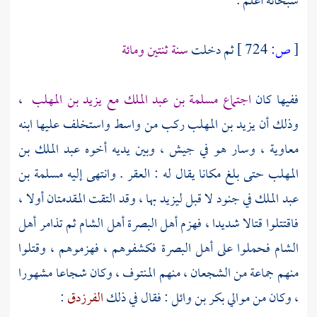
سبحانه أعلم .
[
ص:
724 ]
ثم دخلت
سنة ثنتين ومائة
ففيها كان
اجتماع
مسلمة بن عبد الملك
مع
يزيد بن المهلب
،
وذلك أن
يزيد بن المهلب
ركب من
واسط
واستخلف عليها ابنه
معاوية ، وسار هو في جيش ، وبين يديه أخوه
عبد الملك بن
المهلب
حتى بلغ مكانا يقال له :
العقر
. وانتهى إليه
مسلمة بن
عبد الملك
في جنود لا قبل
ليزيد
بها ، وقد التقت المقدمتان أولا ،
فاقتتلوا قتالا شديدا ، فهزم
أهل
البصرة
أهل
الشام
ثم تذامر
أهل
الشام
فحملوا على
أهل
البصرة
فكشفوهم ، فهزموهم ، وقتلوا
منهم جماعة من الشجعان ، منهم
المنتوف
، وكان شجاعا مشهورا
، وكان من موالي
بكر بن وائل
: فقال في ذلك
الفرزدق
: