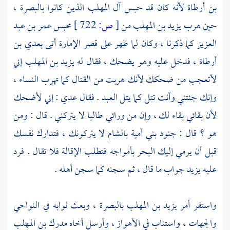
بن أرطاة
لأنه كان قد حبس آل المهلب الذين كانوا
بالبصرة
،
حين هرب
يزيد بن المهلب
من
[
ص:
722 ]
محبس
عمر بن عبد
العزيز
كما ذكرنا ، وكان لما ظهر على قصر الإمارة أتى
بعدي بن
أرطاة
، فدخل عليه وهو يضحك ، فقال له
يزيد بن المهلب
إني
لأتعجب من ضحكك لأنك هربت من القتال كما تهرب النساء ،
وإنك جئتني وأنت تتل كما يتل العبد . فقال
عدي
: إني لأضحك
لأن بقائي بقاء لك ، وإن من ورائي طالبا لا يتركني . قال : ومن
هو ؟ قال : جنود
بني أمية
بالشام
لا يتركونك ، فتدارك نفسك
قبل أن يرمي إليك البحر بأمواجه فتطلب الإقالة فلا تقال . فرد
عليه
يزيد
جواب ما قال ، ثم سجنه كما سجن أهله .
واستقر أمر
يزيد بن المهلب
بالبصرة
، وبعث نوابه في النواحي
والجهات ، واستناب في
الأهواز
، وأرسل أخاه
مدرك بن المهلب