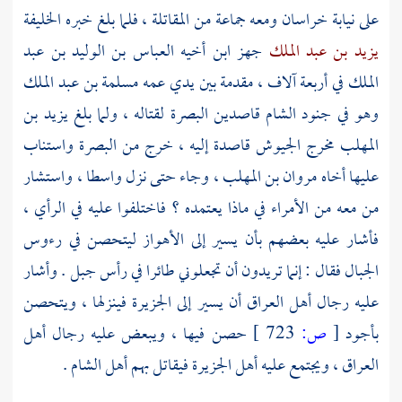
على نيابة
خراسان
ومعه جماعة من المقاتلة ، فلما بلغ خبره الخليفة
يزيد بن عبد الملك
جهز ابن أخيه
العباس بن الوليد بن عبد
الملك
في أربعة آلاف ، مقدمة بين يدي عمه
مسلمة بن عبد الملك
وهو في جنود
الشام
قاصدين
البصرة
لقتاله ، ولما بلغ
يزيد بن
المهلب
مخرج الجيوش قاصدة إليه ، خرج من
البصرة
واستناب
عليها أخاه
مروان بن المهلب
، وجاء حتى نزل
واسطا
، واستشار
من معه من الأمراء في ماذا يعتمده ؟ فاختلفوا عليه في الرأي ،
فأشار عليه بعضهم بأن يسير إلى
الأهواز
ليتحصن في رءوس
الجبال فقال : إنما تريدون أن تجعلوني طائرا في رأس جبل . وأشار
عليه رجال
أهل
العراق
أن يسير إلى
الجزيرة
فينزلها ، ويتحصن
بأجود
[
ص:
723 ]
حصن فيها ، ويبعض عليه رجال
أهل
العراق
، ويجتمع عليه
أهل
الجزيرة
فيقاتل بهم
أهل
الشام
.