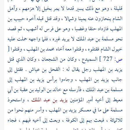
قليلة ، وهو مع ذلك يسير قدما لا يمر بخيل إلا هزمهم ،
وأهل
الشام
ينحازون عنه يمينا وشمالا ، وقد قتل قبله أخوه
حبيب بن
المهلب
فازداد حنقا وغضبا ، وهو على فرس له أشهب ، ثم قصد
نحو
مسلمة بن عبد الملك
لا يريد غيره ، فلما واجهه حملت عليه
خيول
الشام
فقتلوه ، وقتلوا معه أخاه
محمد بن المهلب
، وقتلوا
[
ص:
727 ]
السميدع
، وكان من الشجعان ، وكان الذي قتل
يزيد بن المهلب
رجل يقال له :
القحل بن عياش
. فقتل إلى
جانب
يزيد بن المهلب
، وجاءوا برأس
يزيد بن المهلب
إلى
مسلمة بن عبد الملك
، فأرسله مع
خالد بن الوليد بن عقبة بن أبي
معيط
إلى أخيه أمير المؤمنين
يزيد بن عبد الملك
، واستحوذ
مسلمة
على ما في معسكر
يزيد بن المهلب
، وأسر منهم نحوا من
ثلاثمائة ، فبعث بهم إلى
الكوفة
، وبعث إلى أخيه فيهم ، فجاء