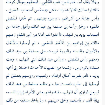
رجلا يقال له :
مدرك بن ضب الكلبي
. فلحقهم بجبال
كرمان
فاقتتلوا هنالك قتالا شديدا ، فقتل جماعة من أصحاب
المفضل
،
وأسر جماعة من أشرافهم ، وانهزم بقيتهم ، ثم لحقوا
المفضل
فقتلوه ، وحمل رأسه إلى
مسلمة بن عبد الملك
وأقبل جماعة من
أصحاب
يزيد بن المهلب
فأخذوا لهم أمانا من أمير
الشام
; منهم
مالك بن إبراهيم بن الأشتر النخعي
، ثم أرسلوا بالأثقال
والأموال والنساء والذرية فوردت على
مسلمة بن عبد الملك
ومعهم رأس
المفضل
، ورأس
عبد الملك
ابني
المهلب
، فبعث
مسلمة
بالرءوس ، وتسعة من الصبيان الأحداث الحسان إلى أخيه
يزيد
، فأمر بضرب أعناق أولئك ، ونصبت رءوسهم بدمشق ثم
أرسلها إلى
حلب
فنصبت بها ، وحلف
مسلمة بن عبد الملك
ليبيعن ذراري آل المهلب ، فاشتراهم بعض الأمراء إبرارا لقسمه
بمائة ألف ، فأعتقهم وخلى سبيلهم ، ولم يأخذ
مسلمة
من ذلك