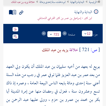
الرئيسية
البداية والنهاية
ثم دخلت سنة إحدى ومائة
خلافة يزيد بن عبد الملك
تراجم الأعلام
البداية والنهاية
ابن كثير - إسماعيل بن عمر بن كثير القرشي الدمشقي
جزء
صفحة
12
721
[
ص:
721 ]
خلافة
يزيد بن عبد الملك
بويع له بعهد من أخيه
سليمان بن عبد الملك
أن يكون ولي العهد
من بعد
عمر بن عبد العزيز
فلما توفي
عمر
في رجب من هذه السنة
أعني سنة إحدى ومائة بايعه الناس البيعة العامة ، وعمره إذ ذاك
تسع وعشرون سنة ، فعزل في رمضان منها عن إمرة
المدينة
أبا
بكر بن محمد بن عمرو بن حزم
، وولى عليها
عبد الرحمن بن