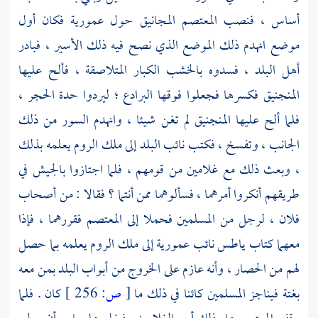
أساس ، فنصب
المعتصم
المجانيق حول
عمورية
فكان أول
موضع انهدم ذلك الموضع الذي نصح فيه ذلك الأسير ، فبادر
أهل البلد ، فسدوه بالخشب الكبار المتلاصقة ، فألح عليها
المنجنيق فكسرها فجعلوا فوقها البرادع ؛ ليردوا حدة الحجر ،
فلما ألح عليها المنجنيق لم تغن شيئا ، وانهدم السور من ذلك
الجانب ، وتفسخ ، فكتب نائب البلد إلى ملك
الروم
يعلمه بذلك
، وبعث ذلك مع غلامين من قومهم ، فلما اجتازوا بالجيش في
طريقهم أنكروا أمرهما ، فسألوهما ممن أنتما ؟ فقالا : من أصحاب
فلان ، لرجل من المسلمين فحملا إلى
المعتصم
فقررهما ، فإذا
معهما كتاب
ياطس
نائب
عمورية
إلى ملك
الروم
يعلمه بما حصل
لهم من الحصار ، وأنه عازم على الخروج من أبواب البلد بمن معه
بغتة فيناجز المسلمين كائنا في ذلك ما
[
ص:
256 ]
كان . فلما