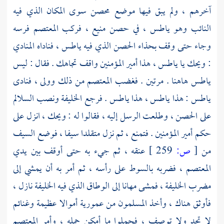
آخرهم ، ولم يبق فيها موضع محصن سوى المكان الذي فيه
النائب وهو
ياطس ،
في حصن منيع ، فركب
المعتصم
فرسه
وجاء حتى وقف بحذاء الحصن الذي فيه
ياطس ،
فناداه المنادي
: ويحك يا
ياطس ،
هذا أمير المؤمنين واقف تجاهك . فقال : ليس
ياطس
هاهنا . مرتين . فغضب
المعتصم
من ذلك وولى ، فنادى
ياطس
: هذا
ياطس ،
هذا
ياطس
. فرجع الخليفة ونصب السلالم
على الحصن ، وطلعت الرسل إليه ، فقالوا له : ويحك ، انزل على
حكم أمير المؤمنين . فتمنع ، ثم نزل متقلدا سيفا ، فوضع السيف
من
[
ص:
259 ]
عنقه ، ثم جيء به حتى أوقف بين يدي
المعتصم ،
فضربه بالسوط على رأسه ، ثم أمر به أن يمشي إلى
مضرب الخليفة ، فمشى مهانا إلى الوطاق الذي فيه الخليفة نازل ،
فأوثق هناك ، وأخذ المسلمون من
عمورية
أموالا عظيمة وغنائم
لا تحد ولا توصف ، فحملوا ما أمكن حمله ، وأمر
المعتصم