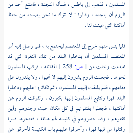
المسلمين ، فذهب إلى
ياطس ،
فسأله النجدة ، فامتنع أحد من
الروم
أن ينجده ، وقالوا : لا نترك ما نحن بصدده من حفظ
أماكننا التي عينت لنا .
فلما يئس منهم خرج إلى
المعتصم
ليجتمع به ، فلما وصل إليه أمر
المعتصم
المسلمين أن يدخلوا البلد من تلك الثغرة التي قد
انهدمت وخلت من
[
ص:
258 ]
المقاتلة ، فركب المسلمون
نحوها ، فجعلت
الروم
يشيرون إليهم لا تحيوا ، ولا يقدرون على
دفاعهم ، فلم يلتفت إليهم المسلمون ، ثم تكاثروا عليهم ودخلوا
البلد قهرا وتتابع المسلمون إليها يكبرون ، وتفرقت
الروم
عن
أماكنها ، فجعلوا يقتلونهم في كل مكان حيث وجدوهم وأين
ثقفوهم ، وقد حصروهم في كنيسة لهم هائلة ، ففتحوها قسرا
وقتلوا من فيها قهرا ، وأحرقوا عليهم باب الكنيسة فأحرقوا عن