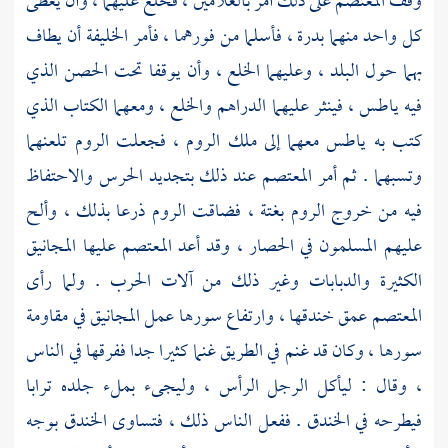
وقف
المعتصم
على ذلك أمر بالغلامين ، فخلع عليهما ، وأن يعطى
كل واحد منهما بدرة ، فأسلما من فورهما ، فأمر الخليفة أن يطاف
بهما حول البلد ، وعليهما الخلع ، وأن يوقفا تحت الحصن الذي
فيه
ياطس ،
فينثر عليهما الدراهم والخلع ، ومعهما الكتاب الذي
كتب به
ياطس
معهما إلى ملك
الروم ،
فجعلت
الروم
تلعنهما
وتسبهما . ثم أمر
المعتصم
عند ذلك بتجديد الحرس والاحتفاظ
فيه من خروج
الروم
بغتة ، فضاقت
الروم
ذرعا بذلك ، وألح
عليهم المسلمون في الحصار ، وقد أعد
المعتصم
عليها المجانيق
الكثيرة والدبابات وغير ذلك من آلات الحرب . ولما رأى
المعتصم
عمق خندقها ، وارتفاع سورها عمل المجانيق في مقاومة
سورها ، وكان قد غنم في الطريق غنما كثيرا جدا ففرقها في الناس
، وقال : ليأكل الرجل الرأس ، وليجىء بملء جلده ترابا
فيطرحه في الخندق . ففعل الناس ذلك ، فتساوى الخندق بوجه