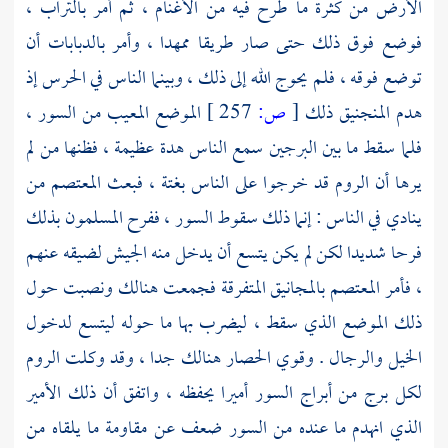
الأرض من كثرة ما طرح فيه من الأغنام ، ثم أمر بالتراب ،
فوضع فوق ذلك حتى صار طريقا ممهدا ، وأمر بالدبابات أن
توضع فوقه ، فلم يحوج الله إلى ذلك ، وبينما الناس في الحرس إذ
هدم المنجنيق ذلك
[
ص:
257 ]
الموضع المعيب من السور ،
فلما سقط ما بين البرجين سمع الناس هدة عظيمة ، فظنها من لم
يرها أن
الروم
قد خرجوا على الناس بغتة ، فبعث
المعتصم
من
ينادي في الناس : إنما ذلك سقوط السور ، ففرح المسلمون بذلك
فرحا شديدا لكن لم يكن يتسع أن يدخل منه الجيش لضيقه عنهم
، فأمر
المعتصم
بالمجانيق المتفرقة فجمعت هنالك ونصبت حول
ذلك الموضع الذي سقط ، ليضرب بها ما حوله ليتسع لدخول
الخيل والرجال . وقوي الحصار هنالك جدا ، وقد وكلت
الروم
لكل برج من أبراج السور أميرا يحفظه ، واتفق أن ذلك الأمير
الذي انهدم ما عنده من السور ضعف عن مقاومة ما يلقاه من