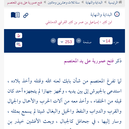
الرئيسية
البداية والنهاية
سنة ثلاث وعشرين ومائتين
فتح عمورية على يدي المعتصم
تراجم الأعلام
البداية والنهاية
ابن كثير - إسماعيل بن عمر بن كثير القرشي الدمشقي
جزء
صفحة
14
253
ذكر
فتح
عمورية
على يد
المعتصم
لما تفرغ
المعتصم
من شأن
بابك
لعنه الله وقتله وأخذ بلاده ،
استدعى بالجيوش إلى بين يديه ، وتجهز جهازا لم يتجهزه أحد كان
قبله من الخلفاء ، وأخذ معه من آلات الحرب والأحمال والجمال
والقرب والدواب والنفط والخيل والبغال شيئا لم يسمع بمثله ،
وسار إليها ، في جحافل كالجبال ، وبعث
الأفشين
خيذر بن