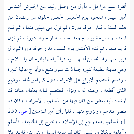
أنقرة سبع مراحل ، فأول من وصل إليها من الجيوش
أشناس
أمير الميسرة ضحوة يوم الخميس لخمس خلون من رمضان من
هذه السنة ، فدار حولها دورة ، ثم نزل على ميلين منها ، ثم قدم
المعتصم
صبيحة يوم الجمعة بعده ، فدار حولها دورة ، ثم نزل
قريبا منها ، ثم قدم
الأفشين
يوم السبت فدار حولها دورة ثم نزل
قريبا منها وقد تحصن أهلها ، وملئوا أبراجها بالرجال والسلاح ،
وهي مدينة عظيمة كبيرة جدا ذات سور منيع ، وأبراج عالية كبيرة
، وقسم
المعتصم
الأبراج على الأمراء ، فنزل كل أمير تجاه الموضع
الذي أقطعه ، وعينه له ، ونزل
المعتصم
قباله بمكان هناك قد
أرشده إليه بعض من كان فيها من المسلمين الأسراء ، وكان قد
تنصر عندهم ، وتزوج منهم ، فلما رأى أمير المؤمنين
[
ص:
255
]
والمسلمين معه رجع إلى الإسلام ، وخرج إلى الخليفة ، فأسلم
وأعلمه بمكان في السور كان قد هدمه السيل وبني بناء فاسدا بلا