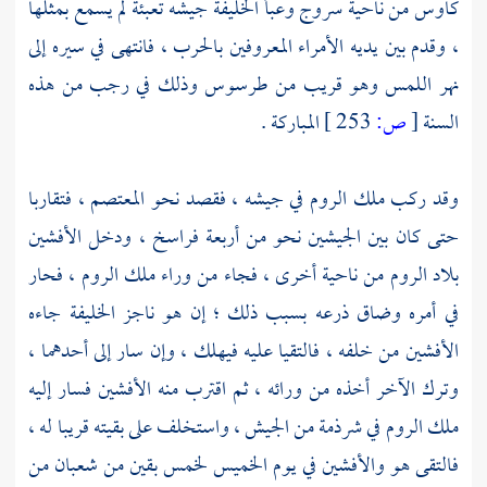
كاوس
من ناحية
سروج
وعبأ الخليفة جيشه تعبئة لم يسمع بمثلها
، وقدم بين يديه الأمراء المعروفين بالحرب ، فانتهى في سيره إلى
نهر اللمس وهو قريب من
طرسوس
وذلك في رجب من هذه
السنة
[
ص:
253 ]
المباركة .
وقد ركب ملك
الروم
في جيشه ، فقصد نحو
المعتصم ،
فتقاربا
حتى كان بين الجيشين نحو من أربعة فراسخ ، ودخل
الأفشين
بلاد
الروم
من ناحية أخرى ، فجاء من وراء ملك
الروم ،
فحار
في أمره وضاق ذرعه بسبب ذلك ؛ إن هو ناجز الخليفة جاءه
الأفشين
من خلفه ، فالتقيا عليه فيهلك ، وإن سار إلى أحدهما ،
وترك الآخر أخذه من ورائه ، ثم اقترب منه
الأفشين
فسار إليه
ملك
الروم
في شرذمة من الجيش ، واستخلف على بقيته قريبا له ،
فالتقى هو
والأفشين
في يوم الخميس لخمس بقين من شعبان من