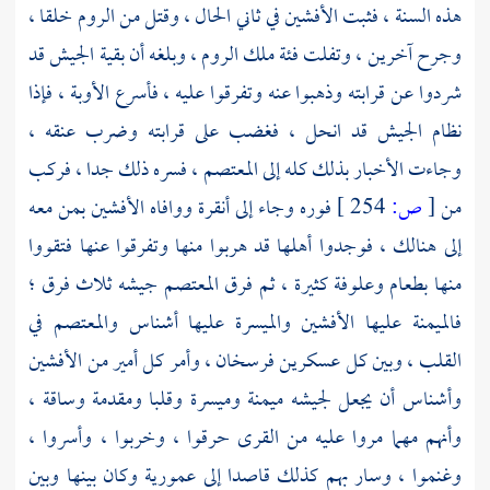
هذه السنة ، فثبت
الأفشين
في ثاني الحال ، وقتل من
الروم
خلقا ،
وجرح آخرين ، وتفلت فئة ملك
الروم ،
وبلغه أن بقية الجيش قد
شردوا عن قرابته وذهبوا عنه وتفرقوا عليه ، فأسرع الأوبة ، فإذا
نظام الجيش قد انحل ، فغضب على قرابته وضرب عنقه ،
وجاءت الأخبار بذلك كله إلى
المعتصم ،
فسره ذلك جدا ، فركب
من
[
ص:
254 ]
فوره وجاء إلى أنقرة ووافاه
الأفشين
بمن معه
إلى هنالك ، فوجدوا أهلها قد هربوا منها وتفرقوا عنها فتقووا
منها بطعام وعلوفة كثيرة ، ثم فرق
المعتصم
جيشه ثلاث فرق ؛
فالميمنة عليها
الأفشين
والميسرة عليها
أشناس
والمعتصم
في
القلب ، وبين كل عسكرين فرسخان ، وأمر كل أمير من
الأفشين
وأشناس
أن يجعل لجيشه ميمنة وميسرة وقلبا ومقدمة وساقة ،
وأنهم مهما مروا عليه من القرى حرقوا ، وخربوا ، وأسروا ،
وغنموا ، وسار بهم كذلك قاصدا إلى
عمورية
وكان بينها وبين