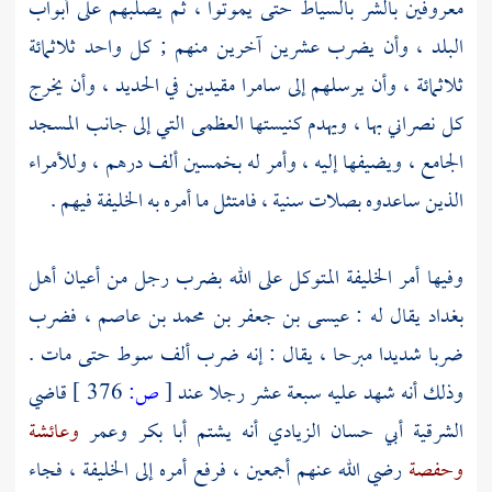
معروفين بالشر بالسياط حتى يموتوا ، ثم يصلبهم على أبواب
البلد ، وأن يضرب عشرين آخرين منهم ; كل واحد ثلاثمائة
ثلاثمائة ، وأن يرسلهم إلى سامرا مقيدين في الحديد ، وأن يخرج
كل نصراني بها ، ويهدم كنيستها العظمى التي إلى جانب المسجد
الجامع ، ويضيفها إليه ، وأمر له بخمسين ألف درهم ، وللأمراء
الذين ساعدوه بصلات سنية ، فامتثل ما أمره به الخليفة فيهم .
وفيها أمر الخليفة
المتوكل على الله
بضرب رجل من أعيان
أهل
بغداد
يقال له :
عيسى بن جعفر بن محمد بن عاصم ،
فضرب
ضربا شديدا مبرحا ، يقال : إنه ضرب ألف سوط حتى مات .
وذلك أنه شهد عليه سبعة عشر رجلا عند
[
ص:
376 ]
قاضي
الشرقية
أبي حسان الزيادي
أنه يشتم
أبا بكر
وعمر
وعائشة
وحفصة
رضي الله عنهم أجمعين ، فرفع أمره إلى الخليفة ، فجاء