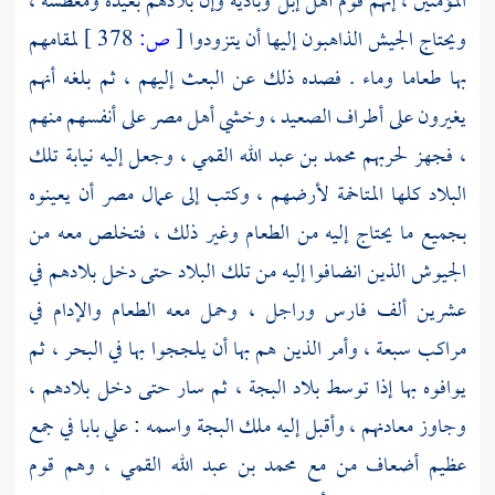
المؤمنين ، إنهم قوم أهل إبل وبادية وإن بلادهم بعيدة ومعطشة ،
ويحتاج الجيش الذاهبون إليها أن يتزودوا
[
ص:
378 ]
لمقامهم
بها طعاما وماء . فصده ذلك عن البعث إليهم ، ثم بلغه أنهم
يغيرون على أطراف الصعيد ، وخشي
أهل مصر
على أنفسهم منهم
، فجهز لحربهم
محمد بن عبد الله القمي ،
وجعل إليه نيابة تلك
البلاد كلها المتاخمة لأرضهم ، وكتب إلى
عمال مصر
أن يعينوه
بجميع ما يحتاج إليه من الطعام وغير ذلك ، فتخلص معه من
الجيوش الذين انضافوا إليه من تلك البلاد حتى دخل بلادهم في
عشرين ألف فارس وراجل ، وحمل معه الطعام والإدام في
مراكب سبعة ، وأمر الذين هم بها أن يلججوا بها في البحر ، ثم
يوافوه بها إذا توسط بلاد
البجة ،
ثم سار حتى دخل بلادهم ،
وجاوز معادنهم ، وأقبل إليه ملك
البجة
واسمه :
علي بابا
في جمع
عظيم أضعاف من مع
محمد بن عبد الله القمي ،
وهم قوم