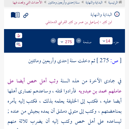
الرئيسية
البداية والنهاية
سنة إحدى وأربعين ومائتين
الأحداث التي وقعت فيها
تراجم الأعلام
البداية والنهاية
ابن كثير - إسماعيل بن عمر بن كثير القرشي الدمشقي
جزء
صفحة
14
275
[
ص:
275 ]
ثم دخلت سنة إحدى وأربعين ومائتين
في جمادى الآخرة من هذه السنة
وثب
أهل حمص
أيضا على
عاملهم
محمد بن عبدويه
فأرادوا قتله ، وساعدهم
نصارى
أهلها
أيضا عليه ، فكتب إلى الخليفة يعلمه بذلك ، فكتب إليه يأمره
بمناهضتهم ، وكتب إلى متولي
دمشق
أن يمده بجيش من عنده ;
ليساعده على
أهل حمص
وكتب إليه أن يضرب ثلاثة منهم