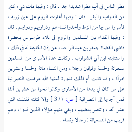
مطر الناس في آب مطرا شديدا جدا . قال : وفيها مات شيء كثير
من الدواب والبقر . قال : وفيها أغارت
الروم
على
عين زربة ،
فأسروا من بها من الزط وأخذوا نساءهم وذراريهم ودوابهم . قال
: وفيها الفداء بين المسلمين
والروم
في بلاد
طرسوس
بحضرة
قاضي القضاة
جعفر بن عبد الواحد ،
عن إذن الخليفة له في ذلك ،
واستنابته
ابن أبي الشوارب
. وكانت عدة الأسرى من المسلمين
سبعمائة وخمسة وثمانين رجلا ، ومن النساء مائة وخمسا وعشرين
امرأة ، وقد كانت أم الملك تدورة لعنها الله عرضت
النصرانية
على من كان في يدها من الأسارى وكانوا نحوا من عشرين ألفا
فمن أجابها إلى
النصرانية
[
ص:
377 ]
وإلا قتلته فقتلت اثني
عشر ألفا ، وتنصر بعضهم ، وبقي منهم هؤلاء الذين فدوا ، وهم
قريب من التسعمائة ; رجالا ونساء .