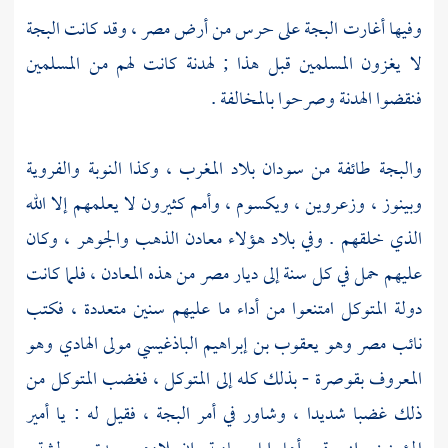
وفيها أغارت
البجة
على حرس من أرض
مصر ،
وقد كانت
البجة
لا يغزون المسلمين قبل هذا ; لهدنة كانت لهم من المسلمين
فنقضوا الهدنة وصرحوا بالمخالفة .
والبجة
طائفة من
سودان بلاد المغرب ،
وكذا
النوبة
والفروية
وبينوز ،
وزعروين ،
ويكسوم ،
وأمم كثيرون لا يعلمهم إلا الله
الذي خلقهم . وفي بلاد هؤلاء معادن الذهب والجوهر ، وكان
عليهم حمل في كل سنة إلى ديار
مصر
من هذه المعادن ، فلما كانت
دولة
المتوكل
امتنعوا من أداء ما عليهم سنين متعددة ، فكتب
نائب
مصر
وهو
يعقوب بن إبراهيم الباذغيسي مولى الهادي وهو
المعروف بقوصرة
- بذلك كله إلى
المتوكل ،
فغضب
المتوكل
من
ذلك غضبا شديدا ، وشاور في أمر
البجة ،
فقيل له : يا أمير