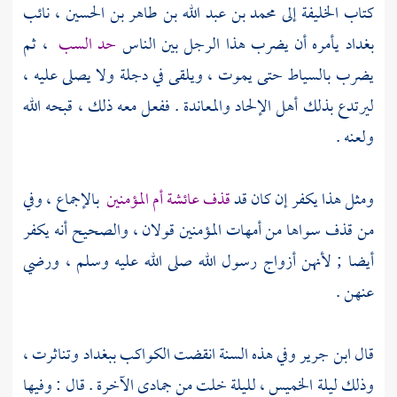
كتاب الخليفة إلى
محمد بن عبد الله بن طاهر بن الحسين ،
نائب
بغداد
يأمره أن يضرب هذا الرجل بين الناس
حد السب
، ثم
يضرب بالسياط حتى يموت ، ويلقى في دجلة ولا يصلى عليه ،
ليرتدع بذلك أهل الإلحاد والمعاندة . ففعل معه ذلك ، قبحه الله
ولعنه .
ومثل هذا يكفر إن كان قد
قذف
عائشة
أم المؤمنين
بالإجماع ، وفي
من قذف سواها من أمهات المؤمنين قولان ، والصحيح أنه يكفر
أيضا ; لأنهن أزواج رسول الله صلى الله عليه وسلم ، ورضي
عنهن .
قال
ابن جرير
وفي هذه السنة انقضت الكواكب
ببغداد
وتناثرت ،
وذلك ليلة الخميس ، لليلة خلت من جمادى الآخرة . قال : وفيها