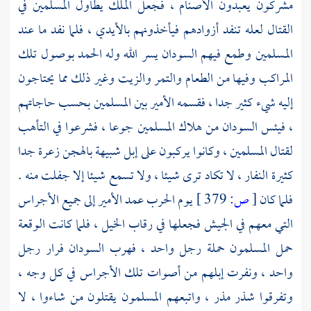
مشركون يعبدون الأصنام ، فجعل الملك يطاول المسلمين في
القتال لعله تنفد أزوادهم فيأخذونهم بالأيدي ، فلما نفد ما عند
المسلمين وطمع فيهم
السودان
يسر الله وله الحمد بوصول تلك
المراكب وفيها من الطعام والتمر والزيت وغير ذلك مما يحتاجون
إليه شيء كثير جدا ، فقسمه الأمير بين المسلمين بحسب حاجاتهم
، فيئس
السودان
من هلاك المسلمين جوعا ، فشرعوا في التأهب
لقتال المسلمين ، وكانوا يركبون على إبل شبيهة بالهجن زعرة جدا
كثيرة النفار ، لا تكاد ترى شيئا ، ولا تسمع شيئا إلا جفلت منه .
فلما كان
[
ص:
379 ]
يوم الحرب عمد الأمير إلى جميع الأجراس
التي معهم في الجيش فجعلها في رقاب الخيل ، فلما كانت الوقعة
حمل المسلمون حملة رجل واحد ، فهرب
السودان
فرار رجل
واحد ، ونفرت إبلهم من أصوات تلك الأجراس في كل وجه ،
وتفرقوا شذر مذر ، واتبعهم المسلمون يقتلون من شاءوا ، لا