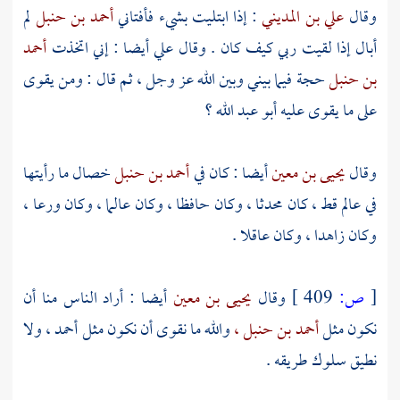
وقال
علي بن المديني
: إذا ابتليت بشيء فأفتاني
أحمد بن حنبل
لم
أبال إذا لقيت ربي كيف كان . وقال علي أيضا : إني اتخذت
أحمد
بن حنبل
حجة فيما بيني وبين الله عز وجل ، ثم قال : ومن يقوى
على ما يقوى عليه
أبو عبد الله ؟
وقال
يحيى بن معين
أيضا : كان في
أحمد بن حنبل
خصال ما رأيتها
في عالم قط ، كان محدثا ، وكان حافظا ، وكان عالما ، وكان ورعا ،
وكان زاهدا ، وكان عاقلا .
[
ص:
409 ]
وقال
يحيى بن معين
أيضا : أراد الناس منا أن
نكون مثل
أحمد بن حنبل ،
والله ما نقوى أن نكون مثل
أحمد ،
ولا
نطيق سلوك طريقه .