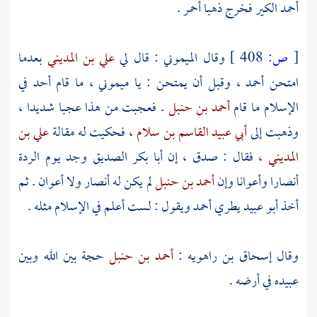
أحمد
الكير فخرج ذهبا أحمر .
[
ص:
408 ]
وقال
الميموني
: قال لي
علي بن المديني
بعدما
امتحن
أحمد ،
وقبل أن يمتحن : يا
ميموني ،
ما قام أحد في
الإسلام ما قام
أحمد بن حنبل
. فعجبت من هذا عجبا شديدا ،
وذهبت إلى
أبي عبيد القاسم بن سلام ،
فحكيت له مقالة
علي بن
المديني ،
فقال : صدق ، إن
أبا بكر الصديق
وجد يوم الردة
أنصارا وأعوانا وإن
أحمد بن حنبل
لم يكن له أنصار ولا أعوان . ثم
أخذ
أبو عبيد
يطري
أحمد
ويقول : لست أعلم في الإسلام مثله .
وقال
إسحاق بن راهويه
:
أحمد بن حنبل
حجة بين الله وبين
عبيده في أرضه .