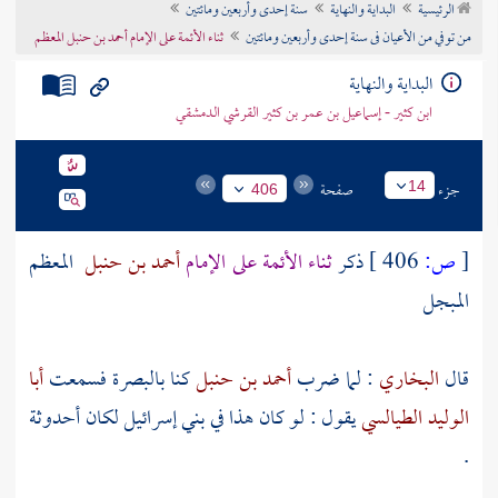
الرئيسية
البداية والنهاية
سنة إحدى وأربعين ومائتين
تراجم الأعلام
من توفي من الأعيان فى سنة إحدى وأربعين ومائتين
ثناء الأئمة على الإمام أحمد بن حنبل المعظم
البداية والنهاية
ابن كثير - إسماعيل بن عمر بن كثير القرشي الدمشقي
جزء
صفحة
14
406
[
ص:
406 ]
ذكر
ثناء الأئمة على الإمام
أحمد بن حنبل
المعظم
المبجل
قال
البخاري
: لما ضرب
أحمد بن حنبل
كنا
بالبصرة
فسمعت
أبا
الوليد الطيالسي
يقول : لو كان هذا في
بني إسرائيل
لكان أحدوثة
.