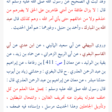
وقد ثبت في الصحيح عن رسول الله صلى الله عليه وسلم أنه
قال :
لا يزال طائفة من أمتي ظاهرين على الحق لا يضرهم من
خذلهم ولا من خالفهم حتى يأتي أمر الله ، وهم كذلك
قال
عبد
الله بن المبارك ،
وأحمد بن حنبل ، وغيرهما : هم أهل الحديث .
وروى
البيهقي
عن
أبي سعيد الماليني ،
عن
ابن عدي
عن
أبي
القاسم البغوي ،
عن
أبي الربيع الزهراني ،
عن
حماد بن زيد ،
عن
بقية بن الوليد ،
عن
معان
[
ص:
411 ]
بن رفاعة ،
عن
إبراهيم
بن عبد الرحمن العذري
. ح قال
البغوي
: وحدثني
زياد بن أيوب
حدثنا
مبشر ،
عن
معان عن إبراهيم بن عبد الرحمن العذري
قال :
قال رسول الله صلى الله عليه وسلم :
يحمل هذا العلم من كل
خلف عدوله ينفون عنه تحريف الغالين ، وانتحال المبطلين ،
وتأويل الجاهلين
وهذا الحديث مرسل ، وإسناده فيه ضعف ،