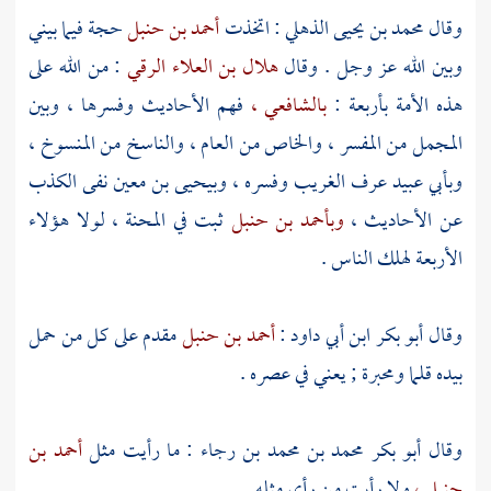
وقال
محمد بن يحيى الذهلي
: اتخذت
أحمد بن حنبل
حجة فيما بيني
وبين الله عز وجل . وقال
هلال بن العلاء الرقي
: من الله على
هذه الأمة بأربعة :
بالشافعي ،
فهم الأحاديث وفسرها ، وبين
المجمل من المفسر ، والخاص من العام ، والناسخ من المنسوخ ،
وبأبي عبيد
عرف الغريب وفسره ،
وبيحيى بن معين
نفى الكذب
عن الأحاديث ،
وبأحمد بن حنبل
ثبت في المحنة ، لولا هؤلاء
الأربعة لهلك الناس .
وقال
أبو بكر ابن أبي داود
:
أحمد بن حنبل
مقدم على كل من حمل
بيده قلما ومحبرة ; يعني في عصره .
وقال
أبو بكر محمد بن محمد بن رجاء
: ما رأيت مثل
أحمد بن
حنبل ،
ولا رأيت من رأى مثله .